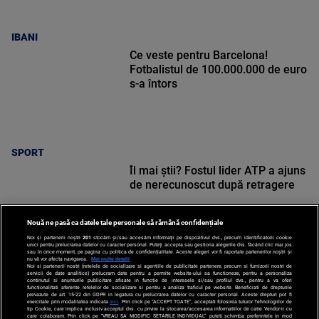
IBANI
Ce veste pentru Barcelona!
Fotbalistul de 100.000.000 de euro
s-a întors
SPORT
Îl mai știi? Fostul lider ATP a ajuns
de nerecunoscut după retragere
Nouă ne pasă ca datele tale personale să rămână confidențiale
Noi și partenerii noștri
201
stocăm și/sau accesăm informații pe dispozitivul dvs., precum identificatorii cookie
unici pentru prelucrarea datelor cu caracter personal. Puteți accepta sau gestiona alegerile dvs. făcând clic mai jos
sau în orice moment, pe pagina cu politica de confidențialitate. Aceste alegeri vor fi raportate partenerilor noștri și
nu vă vor afecta navigarea.
Mai multe detalii
SPORT
Noi si partenerii nostri (retelele de socializare si agentiile de publicitate partenere, precum si furnizorii nostri de
servicii de date analitice) prelucram date pentru a permite website-ului sa functioneze, pentru a personaliza
continutul si anunturile publicitare afisate in functie de interesele si/sau profilul dvs., pentru a va oferi
functionalitati aferente retelelor de socializare si pentru a analiza traficul pe website. Beneficiati de drepturile
prevazute de art. 15-22 din GDPR in legatura cu prelucrarea datelor cu caracter personal. Aceste drepturi pot fi
exercitate prin modalitatea indicata
aici
. Prin click pe “ACCEPT TOATE”, acceptati folosirea tuturor Tehnologiilor de
tip Cookie, care implica inclusiv acceptul dvs. cu privire la stocarea/accesarea informatiilor de catre Vendor-ii cu
care colaboram. Prin click pe “VREAU SA MODIFIC SETARILE INDIVIDUAL” puteti schimba preferintele in mod