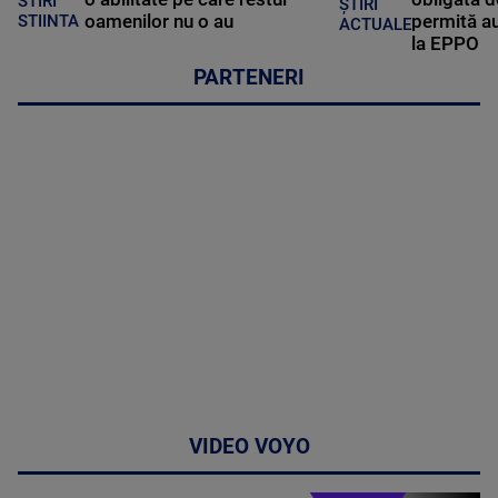
STIRI
ȘTIRI
oamenilor nu o au
permită au
STIINTA
ACTUALE
la EPPO
PARTENERI
VIDEO VOYO