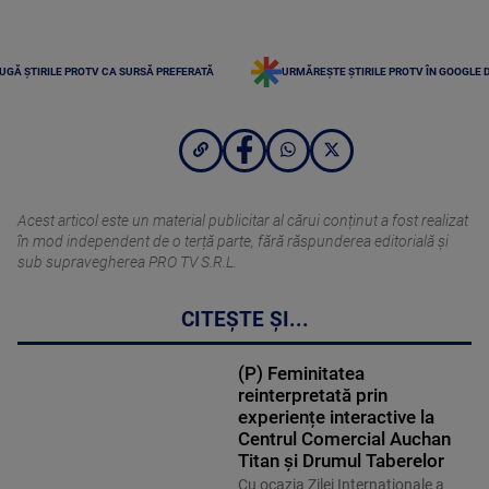
UGĂ ȘTIRILE PROTV CA SURSĂ PREFERATĂ
URMĂREȘTE ȘTIRILE PROTV ÎN GOOGLE 
Acest articol este un material publicitar al cărui conținut a fost realizat
în mod independent de o terță parte, fără răspunderea editorială şi
sub supravegherea PRO TV S.R.L.
CITEȘTE ȘI...
(P) Feminitatea
reinterpretată prin
experiențe interactive la
Centrul Comercial Auchan
Titan și Drumul Taberelor
Cu ocazia Zilei Internaționale a