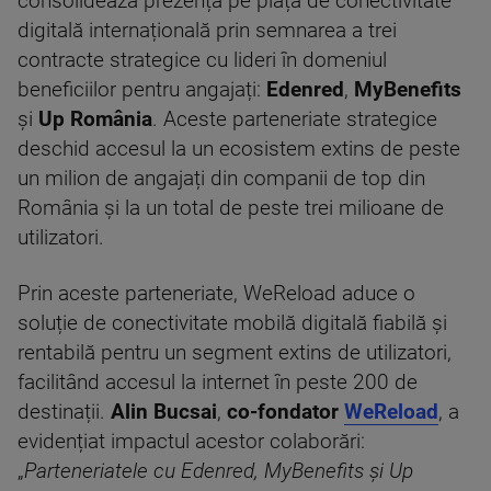
consolidează prezența pe piața de conectivitate
digitală internațională prin semnarea a trei
contracte strategice cu lideri în domeniul
beneficiilor pentru angajați:
Edenred
,
MyBenefits
și
Up România
. Aceste parteneriate strategice
deschid accesul la un ecosistem extins de peste
un milion de angajați din companii de top din
România și la un total de peste trei milioane de
utilizatori.
Prin aceste parteneriate, WeReload aduce o
soluție de conectivitate mobilă digitală fiabilă și
rentabilă pentru un segment extins de utilizatori,
facilitând accesul la internet în peste 200 de
destinații.
Alin Bucsai
,
co-fondator
WeReload
, a
evidențiat impactul acestor colaborări:
„
Parteneriatele cu Edenred, MyBenefits și Up