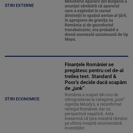
Ministerul Apărării din Bulgaria a
STIRI EXTERNE
anunţat sâmbătă că aparatul
care a explodat în cursul
dimineţii în spaţiul aerian al ţării,
în apropiere de graniţa cu
România şi de gazoductul
transbalcanic, era probabil o
dronă momeală ucraineană de tip
Maya.
Finanțele României se
pregătesc pentru cel de-al
treilea test. Standard &
Poor’s decide dacă scapăm
de „junk”
România a scapat din nou de
STIRI ECONOMICE
retrogradarea la categoria „junk”.
Agenția Moody's, a reconfirmat
ratingul României, dar cu
perspectivă negativă. Asta
înseamnă că țara noastră rămâne
pe ultima treaptă recomandată
investițiilor.