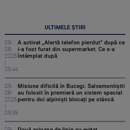
ULTIMELE ȘTIRI
09-
A activat „Alertă telefon pierdut” după ce
08-
i-a fost furat din supermarket. Ce s-a
2026
întâmplat după
|
09:44
09-
Misiune dificilă în Bucegi. Salvamontiștii
08-
au folosit în premieră un sistem special
2026
pentru doi alpiniști blocați pe stâncă
|
09:39
09-
Două avioane de linie au evitat