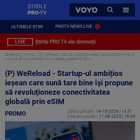
StirilePROTV
CAUTA
VOYO
TOATE 
PROTV NEWS LIVE
ULTIMELE ȘTIRI
LIVE
Știrile PRO TV ale dimineții
Stirileprotv
Promo
(P) WeReload - Startup-ul ambițios ieșean care sună tare bine își
propune să revoluționeze conectivitatea globală prin eSIM
(P) WeReload - Startup-ul ambițios
ieșean care sună tare bine își propune
să revoluționeze conectivitatea
globală prin eSIM
Data publicării:
14-10-2024 | 14:31
PROMO
Data actualizării:
11-08-2025 | 19:09