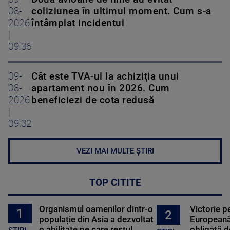
08-
coliziunea în ultimul moment. Cum s-a
2026
întâmplat incidentul
|
09:36
09-
Cât este TVA-ul la achiziția unui
08-
apartament nou în 2026. Cum
2026
beneficiezi de cota redusă
|
09:32
VEZI MAI MULTE ȘTIRI
TOP CITITE
Organismul oamenilor dintr-o
Victorie p
1
2
populație din Asia a dezvoltat
Europeană
o abilitate pe care restul
obligată d