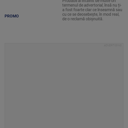
Probabil ai întâlnit de multe ori
termenul de
advertorial
, însă nu ți-
a fost foarte clar ce înseamnă sau
cu ce se deosebește, în mod real,
PROMO
de o reclamă obișnuită.