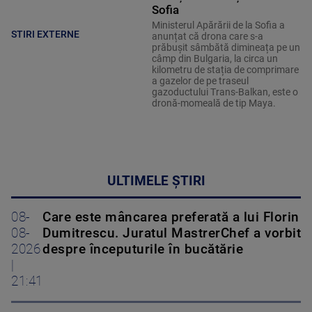
Sofia
Ministerul Apărării de la Sofia a
STIRI EXTERNE
anunțat că drona care s-a
prăbușit sâmbătă dimineața pe un
câmp din Bulgaria, la circa un
kilometru de stația de comprimare
a gazelor de pe traseul
gazoductului Trans-Balkan, este o
dronă-momeală de tip Maya.
ULTIMELE ȘTIRI
08-
Care este mâncarea preferată a lui Florin
08-
Dumitrescu. Juratul MastrerChef a vorbit
2026
despre începuturile în bucătărie
|
21:41