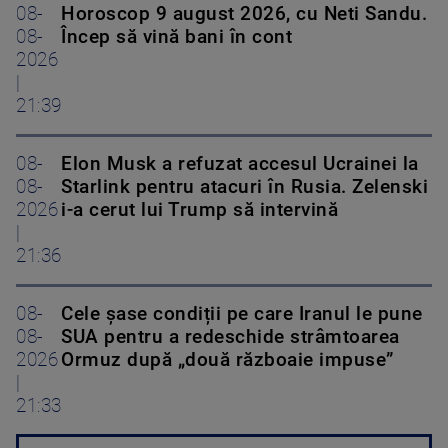
08-
Horoscop 9 august 2026, cu Neti Sandu.
08-
Încep să vină bani în cont
2026
|
21:39
08-
Elon Musk a refuzat accesul Ucrainei la
08-
Starlink pentru atacuri în Rusia. Zelenski
2026
i-a cerut lui Trump să intervină
|
21:36
08-
Cele șase condiții pe care Iranul le pune
08-
SUA pentru a redeschide strâmtoarea
2026
Ormuz după „două războaie impuse”
|
21:33