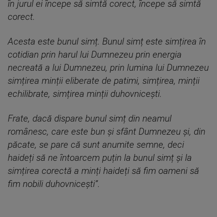
în jurul ei începe să simtă corect, începe să simtă
corect.
Acesta este bunul simț. Bunul simț este simțirea în
cotidian prin harul lui Dumnezeu prin energia
necreată a lui Dumnezeu, prin lumina lui Dumnezeu
simțirea minții eliberate de patimi, simțirea, minții
echilibrate, simțirea minții duhovnicești.
Frate, dacă dispare bunul simț din neamul
românesc, care este bun și sfânt Dumnezeu și, din
păcate, se pare că sunt anumite semne, deci
haideți să ne întoarcem puțin la bunul simț și la
simțirea corectă a minți haideți să fim oameni să
fim nobili duhovniceşti”.