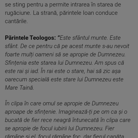
se sting pentru a permite intrarea în starea de
rugăciune. La strană, părintele Ioan conduce
cantările.
Părintele Teologos:
”
Este sfântul munte. Este
sfânt. De ce pentru că pe acest munte s-au nevoit
foarte mulți oameni să se apropie de Dumnezeu.
Sfințenia este starea lui Dumnezeu. Am spus că
este rai și iad. În rai este o stare, hai să zic așa
oarecum specială este stare lui Dumnezeu este
Mare Taină.
În clipa în care omul se apropie de Dumnezeu
aproape de sfințenie. Imaginează-ți pe om ca și o
bucată de fier rece neagră întunecată în clipa care
se apropie de focul iubirii lui Dumnezeu. Fier
rămâne și el, focul rămâne foc, dar fierul capăta