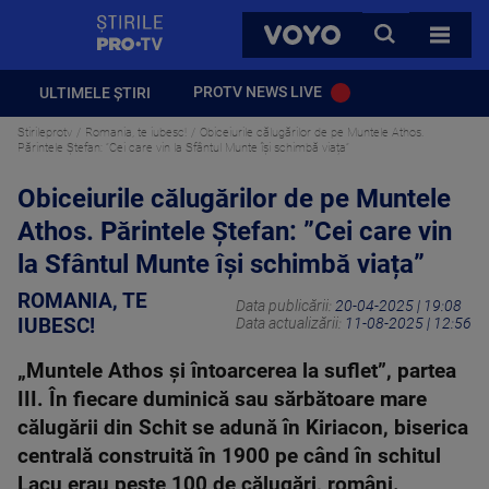
StirilePROTV
CAUTA
VOYO
TOATE 
PROTV NEWS LIVE
ULTIMELE ȘTIRI
Stirileprotv
Romania, te iubesc!
Obiceiurile călugărilor de pe Muntele Athos.
Părintele Ştefan: ”Cei care vin la Sfântul Munte își schimbă viața”
Obiceiurile călugărilor de pe Muntele
Athos. Părintele Ştefan: ”Cei care vin
la Sfântul Munte își schimbă viața”
ROMANIA, TE
Data publicării:
20-04-2025 | 19:08
IUBESC!
Data actualizării:
11-08-2025 | 12:56
„Muntele Athos și întoarcerea la suflet”, partea
III. În fiecare duminică sau sărbătoare mare
călugării din Schit se adună în Kiriacon, biserica
centrală construită în 1900 pe când în schitul
Lacu erau peste 100 de călugări, români.