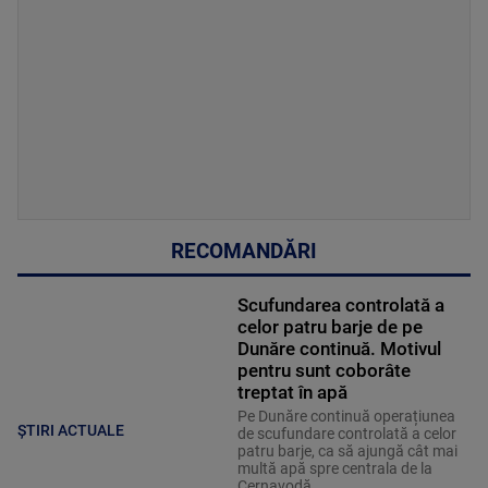
RECOMANDĂRI
Scufundarea controlată a
celor patru barje de pe
Dunăre continuă. Motivul
pentru sunt coborâte
treptat în apă
Pe Dunăre continuă operațiunea
ȘTIRI ACTUALE
de scufundare controlată a celor
patru barje, ca să ajungă cât mai
multă apă spre centrala de la
Cernavodă.