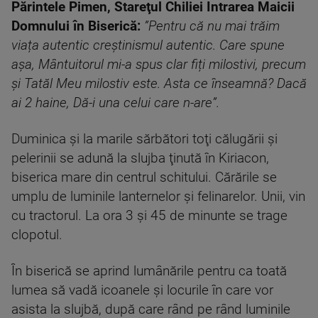
Părintele Pimen, Stareţul Chiliei Intrarea Maicii
Domnului în Biserică:
”Pentru că nu mai trăim
viața autentic creștinismul autentic. Care spune
așa, Mântuitorul mi-a spus clar fiți milostivi, precum
și Tatăl Meu milostiv este. Asta ce înseamnă? Dacă
ai 2 haine, Dă-i una celui care n-are”.
Duminica şi la marile sărbători toţi călugării şi
pelerinii se adună la slujba ţinută în Kiriacon,
biserica mare din centrul schitului. Cărările se
umplu de luminile lanternelor şi felinarelor. Unii, vin
cu tractorul. La ora 3 şi 45 de minunte se trage
clopotul.
În biserică se aprind lumânările pentru ca toată
lumea să vadă icoanele şi locurile în care vor
asista la slujbă, după care rând pe rând luminile