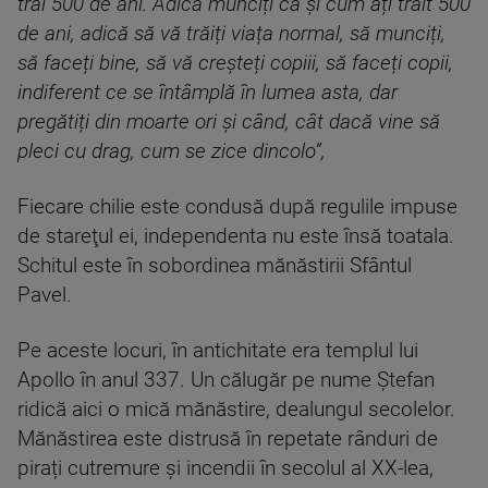
trăi 500 de ani. Adică munciți ca și cum ați trăit 500
de ani, adică să vă trăiți viața normal, să munciți,
să faceți bine, să vă creșteți copiii, să faceți copii,
indiferent ce se întâmplă în lumea asta, dar
pregătiți din moarte ori și când, cât dacă vine să
pleci cu drag, cum se zice dincolo”,
Fiecare chilie este condusă după regulile impuse
de stareţul ei, independenta nu este însă toatala.
Schitul este în sobordinea mănăstirii Sfântul
Pavel.
Pe aceste locuri, în antichitate era templul lui
Apollo în anul 337. Un călugăr pe nume Ștefan
ridică aici o mică mănăstire, dealungul secolelor.
Mănăstirea este distrusă în repetate rânduri de
pirați cutremure și incendii în secolul al XX-lea,