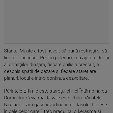
Sfântul Munte a fost nevoit să pună restricţii şi să
limiteze accesul. Pentru pelerini şi cu ajutorul lor şi
al donaţiilor din ţară, fiecare chilie a crescut, a
deschis spaţii de cazare şi fiecare stareţ are
planuri, locul e într-o continuă dezvoltare.
Părintele Eftimie este stareţul chiliei Întâmpinarea
Domnului. Ceva mai la vale este chilia părintelui
Nicanor. L-am găsit învârtind într-o fasole. Le iese
în cale celor care îi trec pragul cu o kerasma şi