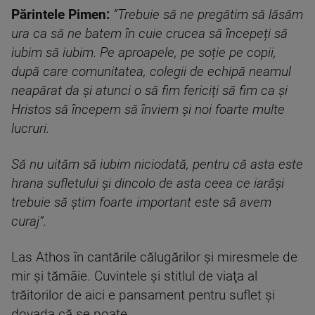
Părintele Pimen:
”Trebuie să ne pregătim să lăsăm
ura ca să ne batem în cuie crucea să începeți să
iubim să iubim. Pe aproapele, pe soție pe copii,
după care comunitatea, colegii de echipă neamul
neapărat da și atunci o să fim fericiți să fim ca și
Hristos să începem să înviem și noi foarte multe
lucruri.
Să nu uităm să iubim niciodată, pentru că asta este
hrana sufletului și dincolo de asta ceea ce iarăși
trebuie să știm foarte important este să avem
curaj”.
Las Athos în cantările călugărilor şi miresmele de
mir şi tămâie. Cuvintele şi stitlul de viaţa al
trăitorilor de aici e pansament pentru suflet şi
dovada că se poate.