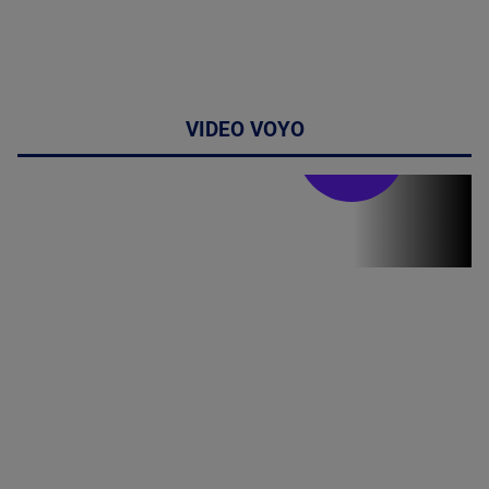
VIDEO VOYO
Stirile PRO TV
Stirile PRO
TV # 19.00 -
8 August
2026