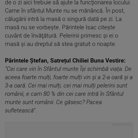
de o zi aici trebuie să ajute la funcţionarea locului.
Carne în sfântul Munte nu se mănâncă. În post,
călugării intră la masă o singură dată pe zi. La
masă nu se vorbeşte. Părintele Isac citeşte
cuvânt de învăţătură. Pelerinii primesc şi ei o
masă şi au dreptul să stea gratuit o noapte.
Părintele Ştefan, Satrețul Chiliei Buna Vestire:
”Cei care vin în Sfântul munte Își schimbă viața. De
aceea foarte mulți, foarte mulți vin și a 2-a oară și a
3-a oară. Cei mai mulți, cei mai mulți pelerini sunt
românii, e cam 80 % din cei care intră în Sfântul
munte sunt românii. Ce găsesc? Pacea
sufletească”.