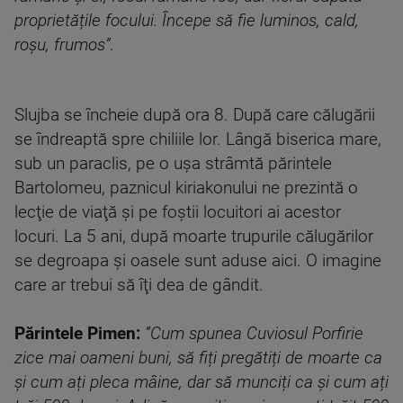
proprietățile focului. Începe să fie luminos, cald,
roșu, frumos”.
Slujba se încheie după ora 8. După care călugării
se îndreaptă spre chiliile lor. Lângă biserica mare,
sub un paraclis, pe o uşa strâmtă părintele
Bartolomeu, paznicul kiriakonului ne prezintă o
lecţie de viaţă şi pe foştii locuitori ai acestor
locuri. La 5 ani, după moarte trupurile călugărilor
se degroapa şi oasele sunt aduse aici. O imagine
care ar trebui să îţi dea de gândit.
Părintele Pimen:
”Cum spunea Cuviosul Porfirie
zice mai oameni buni, să fiți pregătiți de moarte ca
și cum ați pleca mâine, dar să munciți ca și cum ați