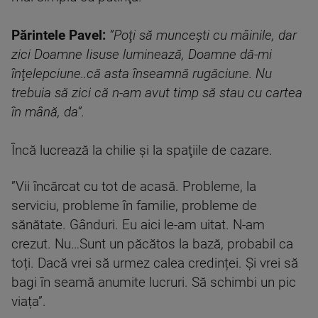
Părintele Pavel:
”Poţi să munceşti cu mâinile, dar
zici Doamne Iisuse luminează, Doamne dă-mi
înţelepciune..că asta înseamnă rugăciune. Nu
trebuia să zici că n-am avut timp să stau cu cartea
în mână, da”.
Încă lucrează la chilie şi la spaţiile de cazare.
”Vii încărcat cu tot de acasă. Probleme, la
serviciu, probleme în familie, probleme de
sănătate. Gânduri. Eu aici le-am uitat. N-am
crezut. Nu…Sunt un păcătos la bază, probabil ca
toți. Dacă vrei să urmez calea credinței. Și vrei să
bagi în seamă anumite lucruri. Să schimbi un pic
viața”.