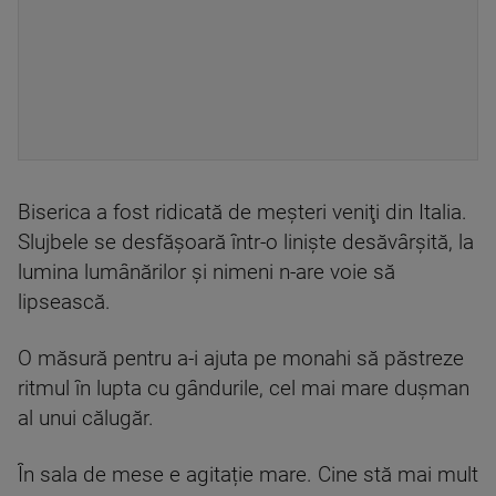
Biserica a fost ridicată de meşteri veniţi din Italia.
Slujbele se desfăşoară într-o linişte desăvârşită, la
lumina lumânărilor şi nimeni n-are voie să
lipsească.
O măsură pentru a-i ajuta pe monahi să păstreze
ritmul în lupta cu gândurile, cel mai mare duşman
al unui călugăr.
În sala de mese e agitație mare. Cine stă mai mult