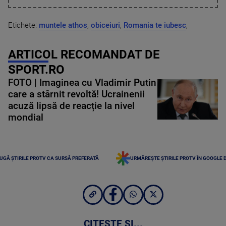
Etichete:
muntele athos
,
obiceiuri
,
Romania te iubesc
,
ARTICOL RECOMANDAT DE
SPORT.RO
FOTO | Imaginea cu Vladimir Putin
care a stârnit revoltă! Ucrainenii
acuză lipsă de reacție la nivel
mondial
UGĂ ȘTIRILE PROTV CA SURSĂ PREFERATĂ
URMĂREȘTE ȘTIRILE PROTV ÎN GOOGLE 
CITEȘTE ȘI...