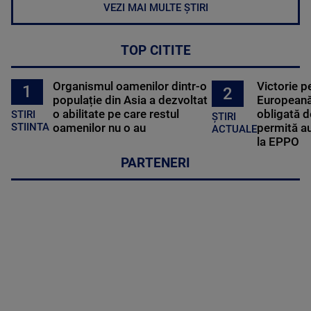
VEZI MAI MULTE ȘTIRI
TOP CITITE
Organismul oamenilor dintr-o
Victorie p
1
2
populație din Asia a dezvoltat
Europeană
o abilitate pe care restul
obligată d
STIRI
ȘTIRI
oamenilor nu o au
permită au
STIINTA
ACTUALE
la EPPO
PARTENERI