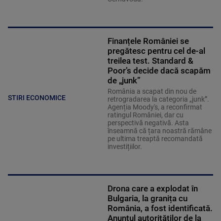
Finanțele României se
pregătesc pentru cel de-al
treilea test. Standard &
Poor’s decide dacă scapăm
de „junk”
România a scapat din nou de
STIRI ECONOMICE
retrogradarea la categoria „junk”.
Agenția Moody's, a reconfirmat
ratingul României, dar cu
perspectivă negativă. Asta
înseamnă că țara noastră rămâne
pe ultima treaptă recomandată
investițiilor.
Drona care a explodat în
Bulgaria, la granița cu
România, a fost identificată.
Anunțul autorităților de la