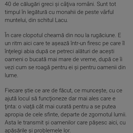
40 de călugări greci şi câţiva români. Sunt tot
timpul în legătură cu monahii de peste vârful
muntelui, din schitul Lacu.
În care clopotul cheamă din nou la rugăciune. E
un ritm aici care te aşează într-un firesc pe care îl
înţelegi abia după ce petreci alături de aceşti
oameni o bucată mai mare de vreme, după ce îi
vezi cum se roagă pentru ei şi pentru oamenii din
lume.
Fiecare ştie ce are de făcut, ce munceşte, cu ce
ajută locul să funcţioneze dar mai ales care e
ţinta: o viaţă cât mai curată pentru a se putea
apropia de cele sfinte, departe de zgomotul lumii.
Asta le transmit şi oamenilor care pășesc aici, cu
apăsările şi problemele lor.