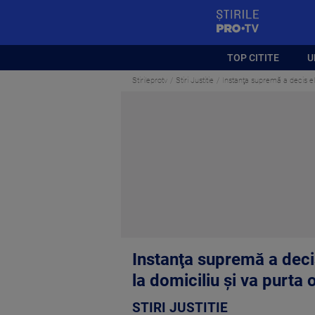
StirilePROTV
TOP CITITE
U
Stirileprotv
Stiri Justitie
Instanţa supremă a decis el
Instanţa supremă a deci
la domiciliu și va purta 
STIRI JUSTITIE