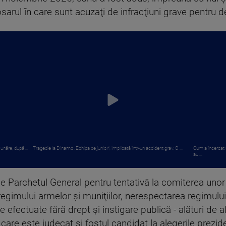
arul în care sunt acuzaţi de infracţiuni grave pentru d
năre, după ...
Tragedie la Dinamo. Echipa de juniori, implicată într-un accident grav. O ...
Cum a încercat 
au ...
de Parchetul General pentru tentativă la comiterea unor 
egimului armelor şi muniţiilor, nerespectarea regimului 
e efectuate fără drept şi instigare publică - alături de 
 care este judecat şi fostul candidat la alegerile prezi