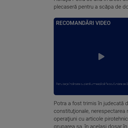
plecaseră pentru a scăpa de dos
RECOMANDĂRI VIDEO
Patru barje încărcate cu piatră urmează să fie scufundate pe Du
Potra a fost trimis în judecată 
constituţionale, nerespectarea r
operaţiuni cu articole pirotehnic
gruparea sa, în acelaşi dosar în