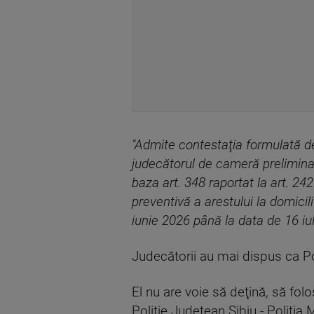
"Admite contestaţia formulată de
judecătorul de cameră preliminar
baza art. 348 raportat la art. 24
preventivă a arestului la domicil
iunie 2026 până la data de 16 iul
Judecătorii au mai dispus ca P
El nu are voie să deţină, să fo
Poliţie Judeţean Sibiu - Poliţia 