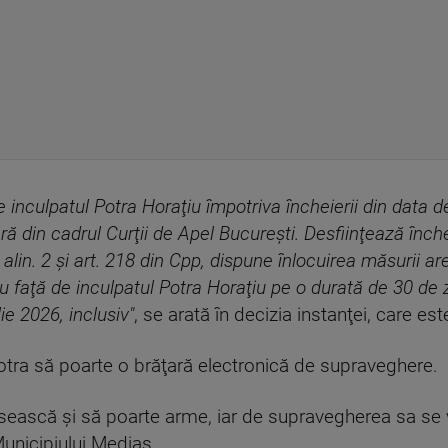
 inculpatul Potra Horaţiu împotriva încheierii din data 
ă din cadrul Curţii de Apel Bucureşti. Desfiinţează înch
2 alin. 2 şi art. 218 din Cpp, dispune înlocuirea măsurii a
iu faţă de inculpatul Potra Horaţiu pe o durată de 30 de
ie 2026, inclusiv"
, se arată în decizia instanţei, care est
otra să poarte o brăţară electronică de supraveghere.
losească şi să poarte arme, iar de supravegherea sa se
Municipiului Mediaş.