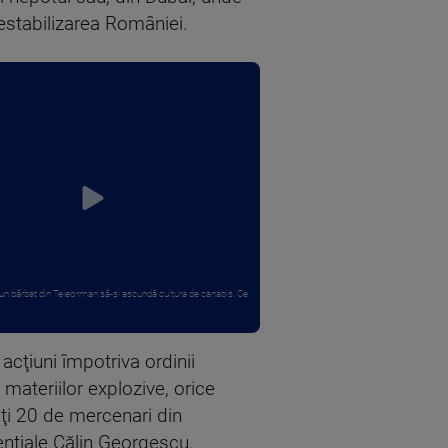
estabilizarea României.
un bărbat din Teleorman să-și ascundă cultura de canabis. Ce
acţiuni împotriva ordinii
materiilor explozive, orice
alţi 20 de mercenari din
denţiale Călin Georgescu.