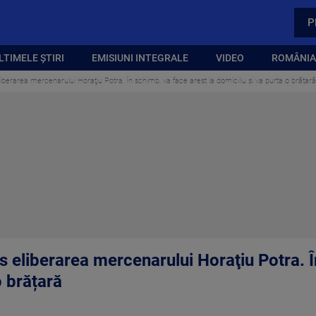
P
LTIMELE ȘTIRI
EMISIUNI INTEGRALE
VIDEO
ROMÂNIA,
iberarea mercenarului Horaţiu Potra. În schimb, va face arest la domiciliu și va purta o brățară
s eliberarea mercenarului Horaţiu Potra. Î
o brățară