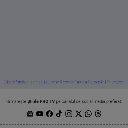
Câte infracțiuni de înșelăciune ar fi comis Patricia Potra până în prezent
Urmărește
Știrile PRO TV
pe canalul de social media preferat: