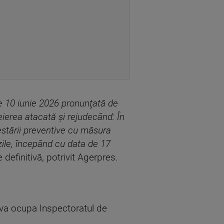
de 10 iunie 2026 pronunţată de
eierea atacată şi rejudecând: În
restării preventive cu măsura
 zile, începând cu data de 17
e definitivă, potrivit Agerpres.
 va ocupa Inspectoratul de