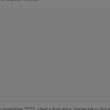
in noiembrie 2025, când a fost adus, împreună cu fiul ş