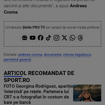
sarcinii şi alte documente
", a spus
Andreea
Cosma
.
Urmărește
Știrile PRO TV
pe canalul de social media preferat:
Etichete:
andreea cosma
,
documente
,
mircea negulescu
,
parchetul general
,
ARTICOL RECOMANDAT DE
SPORT.RO
FOTO Georgina Rodriguez, apariție
'interzisă' pe rețele. Partenera lui
CR7 s-a fotografiat în costum de
baie pe barcă