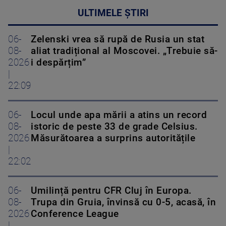
ULTIMELE ȘTIRI
06-
Zelenski vrea să rupă de Rusia un stat
08-
aliat tradițional al Moscovei. „Trebuie să-
2026
i despărțim”
|
22:09
06-
Locul unde apa mării a atins un record
08-
istoric de peste 33 de grade Celsius.
2026
Măsurătoarea a surprins autoritățile
|
22:02
06-
Umilință pentru CFR Cluj în Europa.
08-
Trupa din Gruia, învinsă cu 0-5, acasă, în
2026
Conference League
|