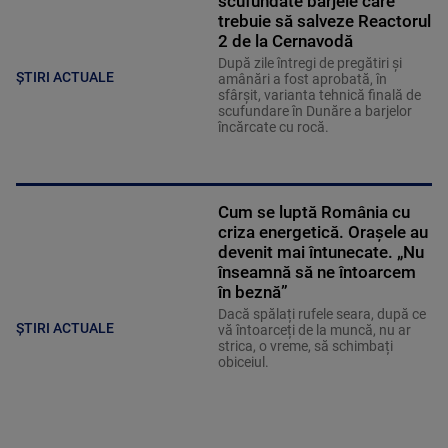
scufundate barjele care
trebuie să salveze Reactorul
2 de la Cernavodă
După zile întregi de pregătiri și
ȘTIRI ACTUALE
amânări a fost aprobată, în
sfârșit, varianta tehnică finală de
scufundare în Dunăre a barjelor
încărcate cu rocă.
Cum se luptă România cu
criza energetică. Orașele au
devenit mai întunecate. „Nu
înseamnă să ne întoarcem
în beznă”
Dacă spălați rufele seara, după ce
ȘTIRI ACTUALE
vă întoarceți de la muncă, nu ar
strica, o vreme, să schimbați
obiceiul.