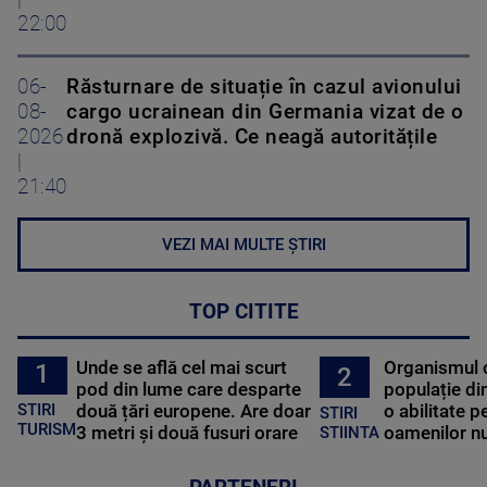
22:00
06-
Răsturnare de situație în cazul avionului
08-
cargo ucrainean din Germania vizat de o
2026
dronă explozivă. Ce neagă autoritățile
|
21:40
VEZI MAI MULTE ȘTIRI
TOP CITITE
Unde se află cel mai scurt
Organismul 
1
2
pod din lume care desparte
populație di
STIRI
două țări europene. Are doar
o abilitate p
STIRI
TURISM
3 metri și două fusuri orare
oamenilor nu
STIINTA