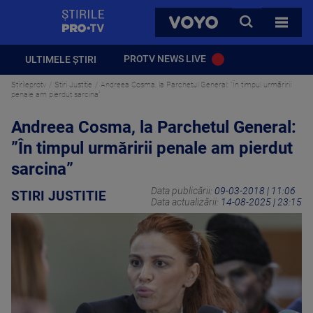
StirilePROTV
CAUTA
VOYO
TOATE 
PROTV NEWS LIVE
ULTIMELE ȘTIRI
Stirileprotv
Stiri Justitie
Andreea Cosma, la Parchetul General: ”În timpul urmăririi
penale am pierdut sarcina”
Andreea Cosma, la Parchetul General:
”În timpul urmăririi penale am pierdut
sarcina”
Data publicării:
09-03-2018 | 11:06
STIRI JUSTITIE
Data actualizării:
14-08-2025 | 23:15