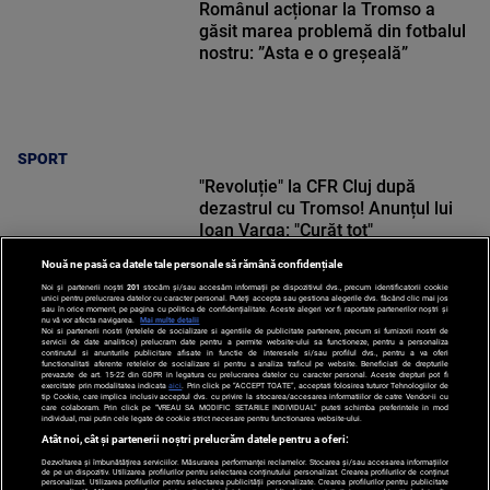
Românul acționar la Tromso a
găsit marea problemă din fotbalul
nostru: ”Asta e o greșeală”
SPORT
"Revoluție" la CFR Cluj după
dezastrul cu Tromso! Anunțul lui
Ioan Varga: "Curăț tot"
Nouă ne pasă ca datele tale personale să rămână confidențiale
Noi și partenerii noștri
201
stocăm și/sau accesăm informații pe dispozitivul dvs., precum identificatorii cookie
unici pentru prelucrarea datelor cu caracter personal. Puteți accepta sau gestiona alegerile dvs. făcând clic mai jos
sau în orice moment, pe pagina cu politica de confidențialitate. Aceste alegeri vor fi raportate partenerilor noștri și
nu vă vor afecta navigarea.
Mai multe detalii
Noi si partenerii nostri (retelele de socializare si agentiile de publicitate partenere, precum si furnizorii nostri de
SPORT
servicii de date analitice) prelucram date pentru a permite website-ului sa functioneze, pentru a personaliza
continutul si anunturile publicitare afisate in functie de interesele si/sau profilul dvs., pentru a va oferi
functionalitati aferente retelelor de socializare si pentru a analiza traficul pe website. Beneficiati de drepturile
prevazute de art. 15-22 din GDPR in legatura cu prelucrarea datelor cu caracter personal. Aceste drepturi pot fi
exercitate prin modalitatea indicata
aici
. Prin click pe “ACCEPT TOATE”, acceptati folosirea tuturor Tehnologiilor de
tip Cookie, care implica inclusiv acceptul dvs. cu privire la stocarea/accesarea informatiilor de catre Vendor-ii cu
care colaboram. Prin click pe “VREAU SA MODIFIC SETARILE INDIVIDUAL” puteti schimba preferintele in mod
individual, mai putin cele legate de cookie strict necesare pentru functionarea website-ului.
Atât noi, cât și partenerii noștri prelucrăm datele pentru a oferi:
Dezvoltarea și îmbunătățirea serviciilor. Măsurarea performanței reclamelor. Stocarea și/sau accesarea informațiilor
de pe un dispozitiv. Utilizarea profilurilor pentru selectarea conținutului personalizat. Crearea profilurilor de conținut
personalizat. Utilizarea profilurilor pentru selectarea publicității personalizate. Crearea profilurilor pentru publicitate