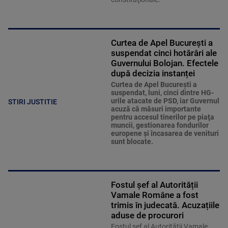
Curtea de Apel București a
suspendat cinci hotărâri ale
Guvernului Bolojan. Efectele
după decizia instanței
Curtea de Apel Bucureşti a
suspendat, luni, cinci dintre HG-
urile atacate de PSD, iar Guvernul
STIRI JUSTITIE
acuză că măsuri importante
pentru accesul tinerilor pe piaţa
muncii, gestionarea fondurilor
europene şi încasarea de venituri
sunt blocate.
Fostul șef al Autorității
Vamale Române a fost
trimis în judecată. Acuzațiile
aduse de procurori
Fostul șef al Autorității Vamale