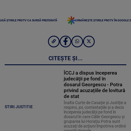
UGĂ ȘTIRILE PROTV CA SURSĂ PREFERATĂ
URMĂREȘTE ȘTIRILE PROTV ÎN GOOGLE 
CITEȘTE ȘI...
ÎCCJ a dispus începerea
judecăţii pe fond în
dosarul Georgescu - Potra
privind acuzațiile de lovitură
de stat
Înalta Curte de Casaţie şi Justiţie a
STIRI JUSTITIE
respins, joi, contestaţiile şi a decis
începerea judecăţii pe fond în
dosarul în care Călin Georgescu şi
gruparea lui Horaţiu Potra sunt
acuzaţi de acţiuni împotriva ordinii
constituţionale.