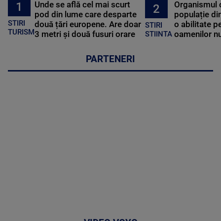
Unde se află cel mai scurt
Organismul 
1
2
pod din lume care desparte
populație di
STIRI
două țări europene. Are doar
o abilitate p
STIRI
TURISM
3 metri și două fusuri orare
oamenilor nu
STIINTA
PARTENERI