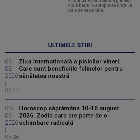
scufundare controlată a primelor
două barje, în apropierea brațului
Bala de pe Dunăre.
ULTIMELE ȘTIRI
08-
Ziua Internațională a pisicilor vineri.
08-
Care sunt beneficiile felinelor pentru
2026
sănătatea noastră
|
08:47
08-
Horoscop săptămâna 10-16 august
08-
2026. Zodia care are parte de o
2026
schimbare radicală
|
08:36