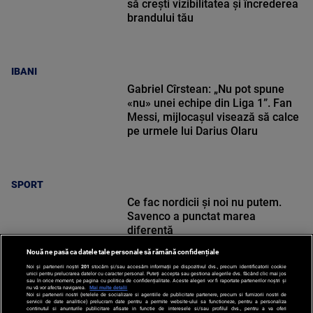
să crești vizibilitatea și încrederea
brandului tău
IBANI
Gabriel Cîrstean: „Nu pot spune
«nu» unei echipe din Liga 1”. Fan
Messi, mijlocașul visează să calce
pe urmele lui Darius Olaru
SPORT
Ce fac nordicii și noi nu putem.
Savenco a punctat marea
diferență
Nouă ne pasă ca datele tale personale să rămână confidențiale
Noi și partenerii noștri
201
stocăm și/sau accesăm informații pe dispozitivul dvs., precum identificatorii cookie
unici pentru prelucrarea datelor cu caracter personal. Puteți accepta sau gestiona alegerile dvs. făcând clic mai jos
sau în orice moment, pe pagina cu politica de confidențialitate. Aceste alegeri vor fi raportate partenerilor noștri și
nu vă vor afecta navigarea.
Mai multe detalii
Noi si partenerii nostri (retelele de socializare si agentiile de publicitate partenere, precum si furnizorii nostri de
SPORT
servicii de date analitice) prelucram date pentru a permite website-ului sa functioneze, pentru a personaliza
continutul si anunturile publicitare afisate in functie de interesele si/sau profilul dvs., pentru a va oferi