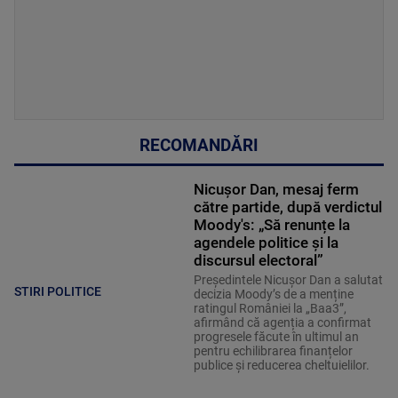
RECOMANDĂRI
Nicușor Dan, mesaj ferm
către partide, după verdictul
Moody's: „Să renunțe la
agendele politice şi la
discursul electoral”
Președintele Nicușor Dan a salutat
STIRI POLITICE
decizia Moody’s de a menține
ratingul României la „Baa3”,
afirmând că agenția a confirmat
progresele făcute în ultimul an
pentru echilibrarea finanțelor
publice și reducerea cheltuielilor.