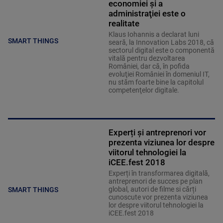
economiei şi a
administraţiei este o
realitate
Klaus Iohannis a declarat luni
SMART THINGS
seară, la Innovation Labs 2018, că
sectorul digital este o componentă
vitală pentru dezvoltarea
României, dar că, în pofida
evoluţiei României în domeniul IT,
nu stăm foarte bine la capitolul
competenţelor digitale.
Experți și antreprenori vor
prezenta viziunea lor despre
viitorul tehnologiei la
iCEE.fest 2018
Experți în transformarea digitală,
antreprenori de succes pe plan
global, autori de filme si cărți
SMART THINGS
cunoscute vor prezenta viziunea
lor despre viitorul tehnologiei la
iCEE.fest 2018