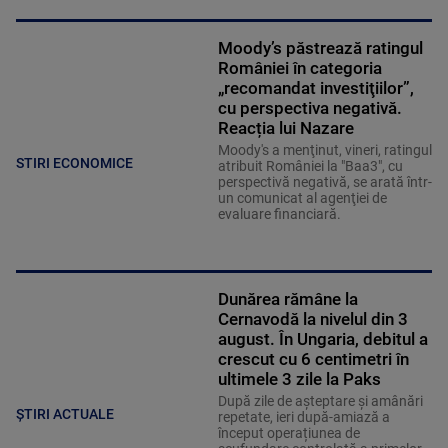
Moody’s păstrează ratingul
României în categoria
„recomandat investiţiilor”,
cu perspectiva negativă.
Reacția lui Nazare
Moody's a menţinut, vineri, ratingul
STIRI ECONOMICE
atribuit României la "Baa3", cu
perspectivă negativă, se arată într-
un comunicat al agenţiei de
evaluare financiară.
Dunărea rămâne la
Cernavodă la nivelul din 3
august. În Ungaria, debitul a
crescut cu 6 centimetri în
ultimele 3 zile la Paks
După zile de așteptare și amânări
ȘTIRI ACTUALE
repetate, ieri după-amiază a
început operațiunea de