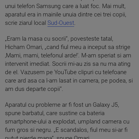
unui telefon Samsung care a luat foc. Mai mult,
aparatul era in mainile unuia dintre cei trei copii,
scrie ziarul local
Sud-Ouest
.
„Eram la masa cu socrii”, povesteste tatal,
Hicham Omari, „cand fiul meu a inceput sa strige
‚Mami, mami, telefonul arde!’. M-am speriat si am
intervenit imediat. Socrii mi-au zis sa nu ma ating
de el. Vazusem pe YouTube clipuri cu telefoane
care ard asa ca l-am lasat in camera, pe podea, si
am dus departe copii”.
Aparatul cu probleme ar fi fost un Galaxy J5,
spune barbatul, care sustine ca bateria
smartphone-ului a explodat, umpland camera cu
fum gros si negru. „E scandalos, fiul meu si-ar fi
putut pierde mana”, spune Omari.