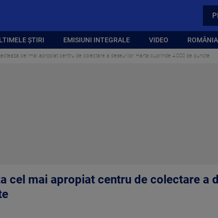
P
LTIMELE ȘTIRI
EMISIUNI INTEGRALE
VIDEO
ROMÂNIA,
tecteaza cel mai apropiat centru de colectare a deseurilor. Harta cuprinde 4.000 de puncte
a cel mai apropiat centru de colectare a d
te