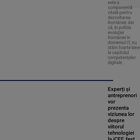
este o
componentă
vitală pentru
dezvoltarea
României, dar
că, în pofida
evoluţiei
României în
domeniul IT, nu
stăm foarte bine
la capitolul
competenţelor
digitale.
Experți și
antreprenori
vor
prezenta
viziunea lor
despre
viitorul
tehnologiei
la iCEE.fest