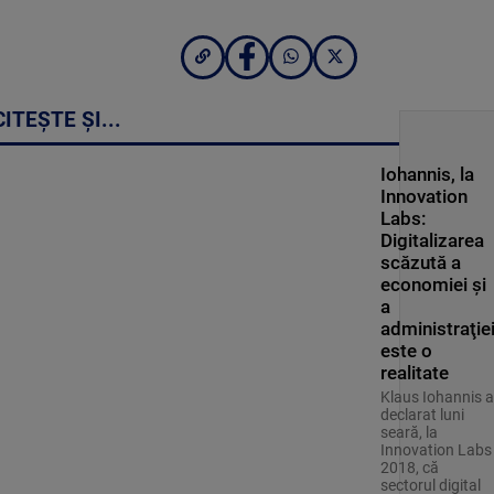
CITEȘTE ȘI...
Iohannis, la
Innovation
Labs:
Digitalizarea
scăzută a
economiei şi
a
administraţie
este o
realitate
Klaus Iohannis a
declarat luni
seară, la
Innovation Labs
2018, că
sectorul digital