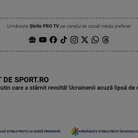
Urmărește
Știrile PRO TV
pe canalul de social media preferat:
 DE SPORT.RO
in care a stârnit revoltă! Ucrainenii acuză lipsă de r
UGĂ ȘTIRILE PROTV CA SURSĂ PREFERATĂ
URMĂREȘTE ȘTIRILE PROTV ÎN GOOGLE 