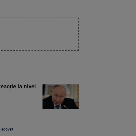
eacție la nivel
DISCOVER