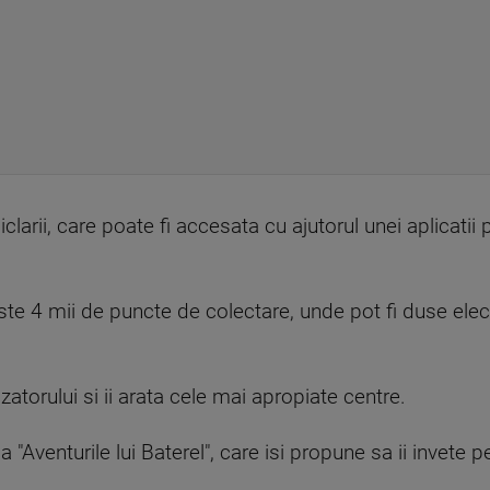
larii, care poate fi accesata cu ajutorul unei aplicatii 
e 4 mii de puncte de colectare, unde pot fi duse elect
izatorului si ii arata cele mai apropiate centre.
tia "Aventurile lui Baterel", care isi propune sa ii invet