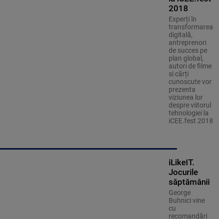
2018
Experți în
transformarea
digitală,
antreprenori
de succes pe
plan global,
autori de filme
si cărți
cunoscute vor
prezenta
viziunea lor
despre viitorul
tehnologiei la
iCEE.fest 2018
iLikeIT.
Jocurile
săptămânii
George
Buhnici vine
cu
recomandări