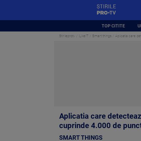
StirilePROTV
TOP CITITE
U
Stirileprotv
iLikeIT
Smart things
Aplicatia care de
Aplicatia care detecteaz
cuprinde 4.000 de punc
SMART THINGS