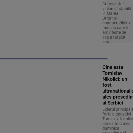
Cunoscutul
violonist stabilit
in Marea
Britanie
conduce zilnic o
masina care ii
aminteste de
cea a tatalui
sau.
Cine este
Tomislav
Nikolici: un
fost
ultranationali
ales presedin
al Serbiei
Liderul principale
forte a opozitiei
Tomislav Nikolici
care a fost ales
duminica
presedinte al