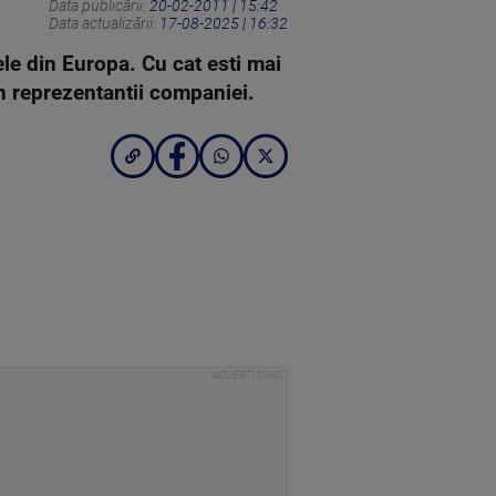
Data publicării:
20-02-2011 | 15:42
Data actualizării:
17-08-2025 | 16:32
le din Europa. Cu cat esti mai
n reprezentantii companiei.