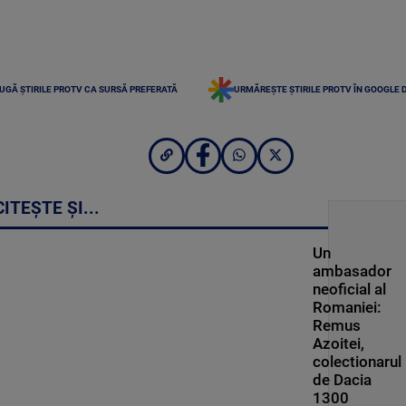
UGĂ ȘTIRILE PROTV CA SURSĂ PREFERATĂ
URMĂREȘTE ȘTIRILE PROTV ÎN GOOGLE 
CITEȘTE ȘI...
Un
ambasador
neoficial al
Romaniei:
Remus
Azoitei,
colectionarul
de Dacia
1300