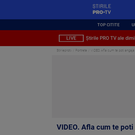
StirilePROTV
TOP CITITE
U
LIVE
Știrile PRO TV ale dimi
Stirileprotv
Portrete
VIDEO. Afla cum te poti angaja 
VIDEO. Afla cum te poti 