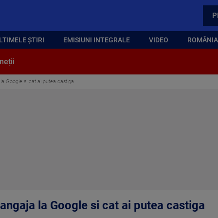
P
LTIMELE ȘTIRI
EMISIUNI INTEGRALE
VIDEO
ROMÂNIA,
neții
la Google si cat ai putea castiga
angaja la Google si cat ai putea castiga