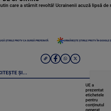
in care a stârnit revoltă! Ucrainenii acuză lipsă de r
UGĂ ȘTIRILE PROTV CA SURSĂ PREFERATĂ
URMĂREȘTE ȘTIRILE PROTV ÎN GOOGLE 
CITEȘTE ȘI...
UE a
prezentat
etichetele
pentru
conținutul
generat