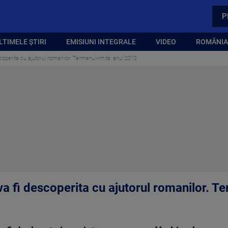
P
LTIMELE ȘTIRI
EMISIUNI INTEGRALE
VIDEO
ROMÂNIA,
coperita cu ajutorul romanilor. Termenul-limita: anul 2012
a fi descoperita cu ajutorul romanilor. T