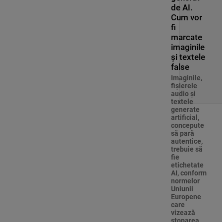
de AI.
Cum vor
fi
marcate
imaginile
și textele
false
Imaginile,
fişierele
audio şi
textele
generate
artificial,
concepute
să pară
autentice,
trebuie să
fie
etichetate
AI, conform
normelor
Uniunii
Europene
care
vizează
stoparea