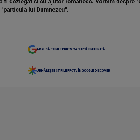
va fi dezlegat si cu ajutor romanesc. Vorbim despre r
 "particula lui Dumnezeu".
ADAUGĂ ȘTIRILE PROTV CA SURSĂ PREFERATĂ
URMĂREȘTE ȘTIRILE PROTV ÎN GOOGLE DISCOVER