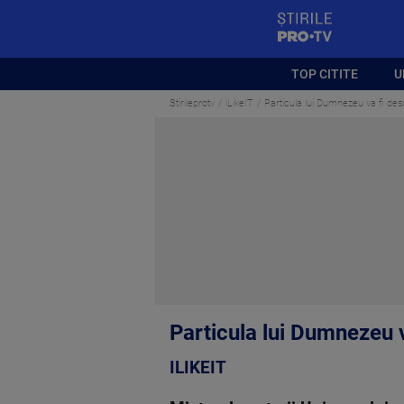
StirilePROTV
TOP CITITE
U
Stirileprotv
iLikeIT
Particula lui Dumnezeu va fi des
Particula lui Dumnezeu v
ILIKEIT