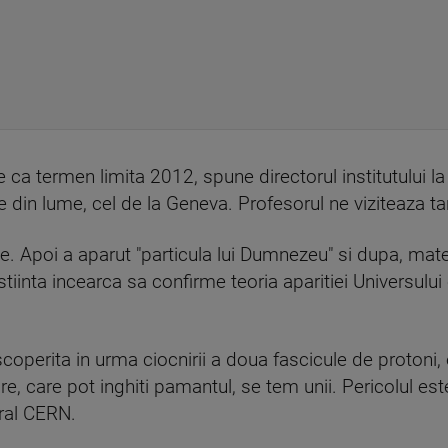
e ca termen limita 2012, spune directorul institutului l
e din lume, cel de la Geneva. Profesorul ne viziteaza ta
e. Apoi a aparut "particula lui Dumnezeu" si dupa, mate
tiinta incearca sa confirme teoria aparitiei Universului 
coperita in urma ciocnirii a doua fascicule de protoni, e
e, care pot inghiti pamantul, se tem unii. Pericolul est
eral CERN.