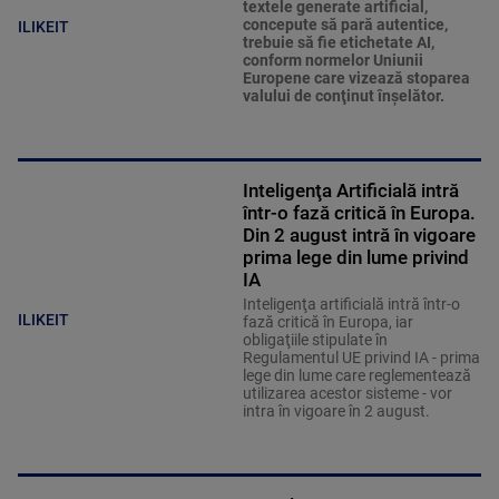
textele generate artificial,
concepute să pară autentice,
ILIKEIT
trebuie să fie etichetate AI,
conform normelor Uniunii
Europene care vizează stoparea
valului de conţinut înşelător.
Inteligenţa Artificială intră
într-o fază critică în Europa.
Din 2 august intră în vigoare
prima lege din lume privind
IA
Inteligenţa artificială intră într-o
ILIKEIT
fază critică în Europa, iar
obligaţiile stipulate în
Regulamentul UE privind IA - prima
lege din lume care reglementează
utilizarea acestor sisteme - vor
intra în vigoare în 2 august.