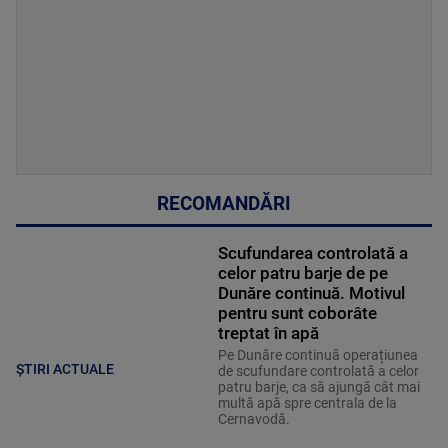
RECOMANDĂRI
Scufundarea controlată a
celor patru barje de pe
Dunăre continuă. Motivul
pentru sunt coborâte
treptat în apă
Pe Dunăre continuă operațiunea
ȘTIRI ACTUALE
de scufundare controlată a celor
patru barje, ca să ajungă cât mai
multă apă spre centrala de la
Cernavodă.