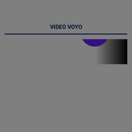
VIDEO VOYO
Stirile PRO TV
Stirile PRO
TV # 19.00 -
8 August
2026