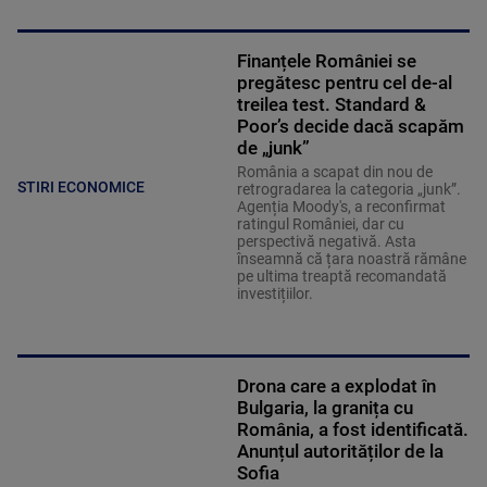
Finanțele României se
pregătesc pentru cel de-al
treilea test. Standard &
Poor’s decide dacă scapăm
de „junk”
România a scapat din nou de
STIRI ECONOMICE
retrogradarea la categoria „junk”.
Agenția Moody's, a reconfirmat
ratingul României, dar cu
perspectivă negativă. Asta
înseamnă că țara noastră rămâne
pe ultima treaptă recomandată
investițiilor.
Drona care a explodat în
Bulgaria, la granița cu
România, a fost identificată.
Anunțul autorităților de la
Sofia