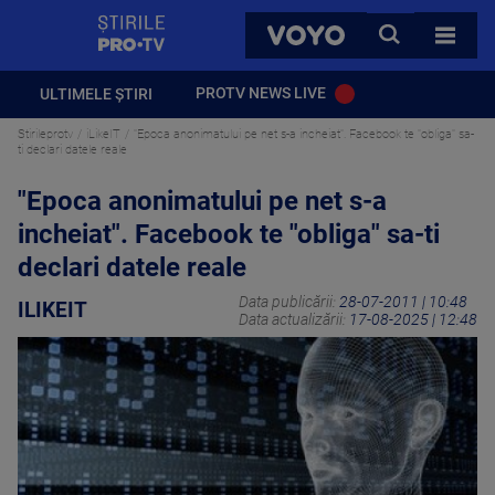
StirilePROTV
CAUTA
VOYO
TOATE 
PROTV NEWS LIVE
ULTIMELE ȘTIRI
Stirileprotv
iLikeIT
"Epoca anonimatului pe net s-a incheiat". Facebook te "obliga" sa-
ti declari datele reale
"Epoca anonimatului pe net s-a
incheiat". Facebook te "obliga" sa-ti
declari datele reale
Data publicării:
28-07-2011 | 10:48
ILIKEIT
Data actualizării:
17-08-2025 | 12:48