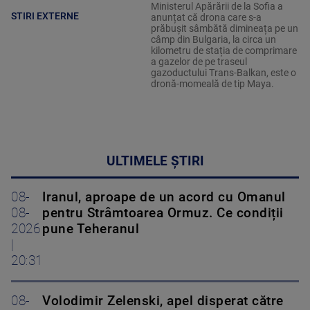
Ministerul Apărării de la Sofia a
STIRI EXTERNE
anunțat că drona care s-a
prăbușit sâmbătă dimineața pe un
câmp din Bulgaria, la circa un
kilometru de stația de comprimare
a gazelor de pe traseul
gazoductului Trans-Balkan, este o
dronă-momeală de tip Maya.
ULTIMELE ȘTIRI
08-
Iranul, aproape de un acord cu Omanul
08-
pentru Strâmtoarea Ormuz. Ce condiții
2026
pune Teheranul
|
20:31
08-
Volodimir Zelenski, apel disperat către