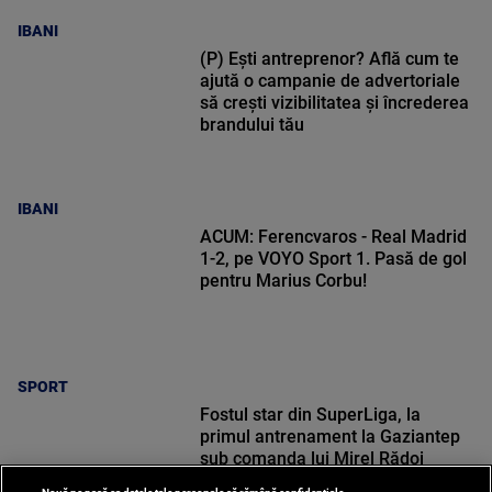
IBANI
(P) Ești antreprenor? Află cum te
ajută o campanie de advertoriale
să crești vizibilitatea și încrederea
brandului tău
IBANI
ACUM: Ferencvaros - Real Madrid
1-2, pe VOYO Sport 1. Pasă de gol
pentru Marius Corbu!
SPORT
Fostul star din SuperLiga, la
primul antrenament la Gaziantep
sub comanda lui Mirel Rădoi