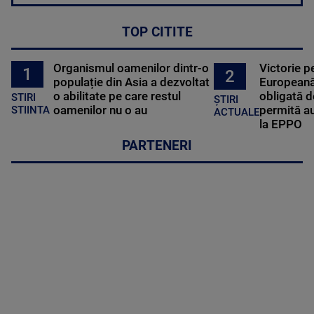
TOP CITITE
Organismul oamenilor dintr-o
Victorie p
1
2
populație din Asia a dezvoltat
Europeană
o abilitate pe care restul
obligată d
STIRI
ȘTIRI
oamenilor nu o au
permită au
STIINTA
ACTUALE
la EPPO
PARTENERI