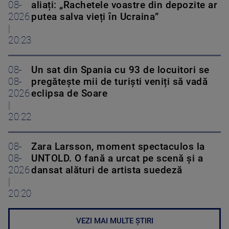
08-
aliați: „Rachetele voastre din depozite ar
2026
putea salva vieți în Ucraina”
|
20:23
08-
Un sat din Spania cu 93 de locuitori se
08-
pregătește mii de turiști veniți să vadă
2026
eclipsa de Soare
|
20:22
08-
Zara Larsson, moment spectaculos la
08-
UNTOLD. O fană a urcat pe scenă și a
2026
dansat alături de artista suedeză
|
20:20
VEZI MAI MULTE ȘTIRI