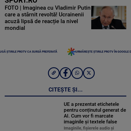
SPORT.RO
FOTO | Imaginea cu Vladimir Putin
care a stârnit revoltă! Ucrainenii
acuză lipsă de reacție la nivel
mondial
UGĂ ȘTIRILE PROTV CA SURSĂ PREFERATĂ
URMĂREȘTE ȘTIRILE PROTV ÎN GOOGLE 
CITEȘTE ȘI...
UE a prezentat etichetele
pentru conținutul generat de
AI. Cum vor fi marcate
imaginile și textele false
Imaginile, fişierele audio şi