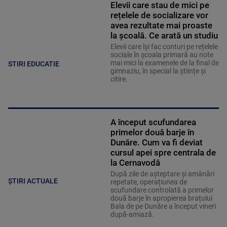
Elevii care stau de mici pe
rețelele de socializare vor
avea rezultate mai proaste
la școală. Ce arată un studiu
Elevii care îşi fac conturi pe rețelele
sociale în școala primară au note
mai mici la examenele de la final de
STIRI EDUCATIE
gimnaziu, în special la științe și
citire.
A început scufundarea
primelor două barje în
Dunăre. Cum va fi deviat
cursul apei spre centrala de
la Cernavodă
După zile de așteptare și amânări
ȘTIRI ACTUALE
repetate, operațiunea de
scufundare controlată a primelor
două barje în apropierea brațului
Bala de pe Dunăre a început vineri
după-amiază.