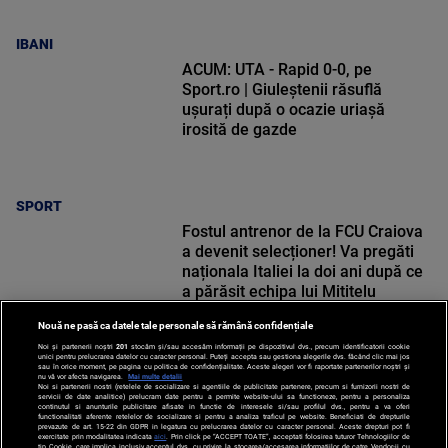
IBANI
ACUM: UTA - Rapid 0-0, pe
Sport.ro | Giuleștenii răsuflă
ușurați după o ocazie uriașă
irosită de gazde
SPORT
Fostul antrenor de la FCU Craiova
a devenit selecționer! Va pregăti
naționala Italiei la doi ani după ce
a părăsit echipa lui Mititelu
Nouă ne pasă ca datele tale personale să rămână confidențiale
Noi și partenerii noștri
201
stocăm și/sau accesăm informații pe dispozitivul dvs., precum identificatorii cookie
unici pentru prelucrarea datelor cu caracter personal. Puteți accepta sau gestiona alegerile dvs. făcând clic mai jos
SPORT
sau în orice moment, pe pagina cu politica de confidențialitate. Aceste alegeri vor fi raportate partenerilor noștri și
nu vă vor afecta navigarea.
Mai multe detalii
Noi si partenerii nostri (retelele de socializare si agentiile de publicitate partenere, precum si furnizorii nostri de
servicii de date analitice) prelucram date pentru a permite website-ului sa functioneze, pentru a personaliza
continutul si anunturile publicitare afisate in functie de interesele si/sau profilul dvs., pentru a va oferi
functionalitati aferente retelelor de socializare si pentru a analiza traficul pe website. Beneficiati de drepturile
prevazute de art. 15-22 din GDPR in legatura cu prelucrarea datelor cu caracter personal. Aceste drepturi pot fi
exercitate prin modalitatea indicata
aici
. Prin click pe “ACCEPT TOATE”, acceptati folosirea tuturor Tehnologiilor de
tip Cookie, care implica inclusiv acceptul dvs. cu privire la stocarea/accesarea informatiilor de catre Vendor-ii cu