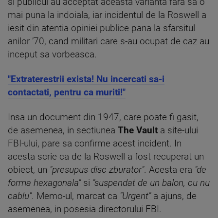
si publicul au acceptat aceasta varianta fara sa o
mai puna la indoiala, iar incidentul de la Roswell a
iesit din atentia opiniei publice pana la sfarsitul
anilor ’70, cand militari care s-au ocupat de caz au
inceput sa vorbeasca.
"Extraterestrii exista! Nu incercati sa-i
contactati, pentru ca muriti!"
Insa un document din 1947, care poate fi gasit,
de asemenea, in sectiunea
The Vault
a site-ului
FBI-ului, pare sa confirme acest incident. In
acesta scrie ca de la Roswell a fost recuperat un
obiect, un
"presupus disc zburator"
. Acesta era
"de
forma hexagonala"
si
"suspendat de un balon, cu nu
cablu"
. Memo-ul, marcat ca
"Urgent"
a ajuns, de
asemenea, in posesia directorului FBI.