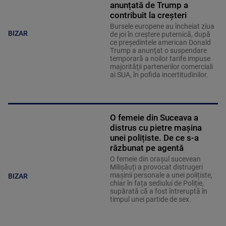
anunțată de Trump a
contribuit la creșteri
Bursele europene au încheiat ziua
BIZAR
de joi în creştere puternică, după
ce preşedintele american Donald
Trump a anunţat o suspendare
temporară a noilor tarife impuse
majorităţii partenerilor comerciali
ai SUA, în pofida incertitudinilor.
O femeie din Suceava a
distrus cu pietre mașina
unei polițiste. De ce s-a
răzbunat pe agentă
O femeie din orașul sucevean
Milișăuți a provocat distrugeri
mașinii personale a unei polițiste,
BIZAR
chiar în fața sediului de Poliție,
supărată că a fost întreruptă în
timpul unei partide de sex.