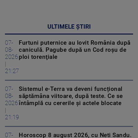
ULTIMELE ȘTIRI
07-
Furtuni puternice au lovit România după
08-
caniculă. Pagube după un Cod roşu de
2026
ploi torenţiale
|
21:27
07-
Sistemul e-Terra va deveni funcțional
08-
săptămâna viitoare, după teste. Ce se
2026
întâmplă cu cererile și actele blocate
|
21:19
07-
Horoscop 8 august 2026, cu Neti Sandu.