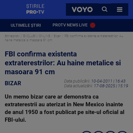
StirilePROTV
CAUTA
VOYO
TOATE 
PROTV NEWS LIVE
ULTIMELE ȘTIRI
Stirileprotv
EXCLUSIV ONLINE
Bizar
FBI confirma existenta extraterestrilor: Au
haine metalice si masoara 91 cm
FBI confirma existenta
extraterestrilor: Au haine metalice si
masoara 91 cm
Data publicării:
10-04-2011 | 16:43
BIZAR
Data actualizării:
17-08-2025 | 15:19
Un memo bizar care ar demonstra ca
extraterestrii au aterizat in New Mexico inainte
de anul 1950 a fost publicat pe site-ul oficial al
FBI-ului.