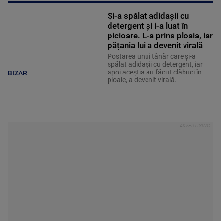
Și-a spălat adidașii cu
detergent și i-a luat în
picioare. L-a prins ploaia, iar
pățania lui a devenit virală
Postarea unui tânăr care și-a
spălat adidașii cu detergent, iar
apoi aceștia au făcut clăbuci în
BIZAR
ploaie, a devenit virală.