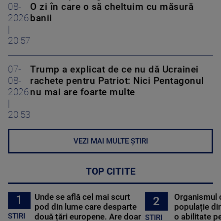
08-
O zi în care o să cheltuim cu măsură
2026
banii
|
20:57
07-
Trump a explicat de ce nu dă Ucrainei
08-
rachete pentru Patriot: Nici Pentagonul
2026
nu mai are foarte multe
|
20:53
VEZI MAI MULTE ȘTIRI
TOP CITITE
Unde se află cel mai scurt
Organismul 
1
2
pod din lume care desparte
populație di
STIRI
două țări europene. Are doar
o abilitate p
STIRI