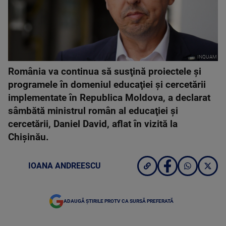
INQUAM
România va continua să susţină proiectele şi
programele în domeniul educaţiei şi cercetării
implementate în Republica Moldova, a declarat
sâmbătă ministrul român al educaţiei şi
cercetării, Daniel David, aflat în vizită la
Chişinău.
IOANA ANDREESCU
ADAUGĂ ȘTIRILE PROTV CA SURSĂ PREFERATĂ