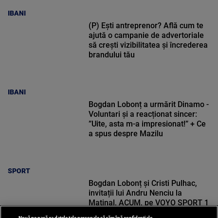
IBANI
(P) Ești antreprenor? Află cum te
ajută o campanie de advertoriale
să crești vizibilitatea și încrederea
brandului tău
IBANI
Bogdan Lobonț a urmărit Dinamo -
Voluntari și a reacționat sincer:
”Uite, asta m-a impresionat!” + Ce
a spus despre Mazilu
SPORT
Bogdan Lobonț și Cristi Pulhac,
invitații lui Andru Nenciu la
Matinal, ACUM, pe VOYO SPORT 1
Nouă ne pasă ca datele tale personale să rămână confidențiale