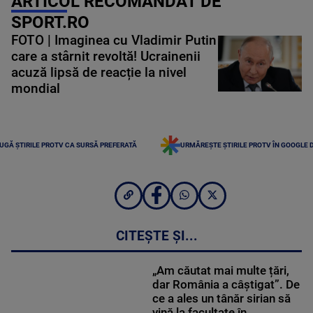
ARTICOL RECOMANDAT DE
SPORT.RO
FOTO | Imaginea cu Vladimir Putin
care a stârnit revoltă! Ucrainenii
acuză lipsă de reacție la nivel
mondial
UGĂ ȘTIRILE PROTV CA SURSĂ PREFERATĂ
URMĂREȘTE ȘTIRILE PROTV ÎN GOOGLE 
CITEȘTE ȘI...
„Am căutat mai multe țări,
dar România a câștigat”. De
ce a ales un tânăr sirian să
vină la facultate în