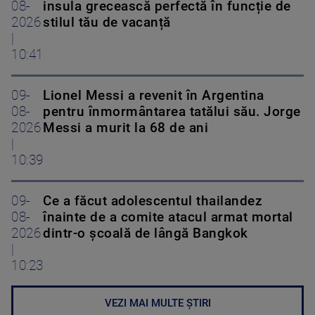
08-
insula grecească perfectă în funcție de
2026
stilul tău de vacanță
|
10:41
09-
Lionel Messi a revenit în Argentina
08-
pentru înmormântarea tatălui său. Jorge
2026
Messi a murit la 68 de ani
|
10:39
09-
Ce a făcut adolescentul thailandez
08-
înainte de a comite atacul armat mortal
2026
dintr-o școală de lângă Bangkok
|
10:23
VEZI MAI MULTE ȘTIRI