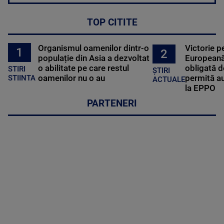
TOP CITITE
Organismul oamenilor dintr-o
Victorie p
1
2
populație din Asia a dezvoltat
Europeană
o abilitate pe care restul
obligată d
STIRI
ȘTIRI
oamenilor nu o au
permită au
STIINTA
ACTUALE
la EPPO
PARTENERI