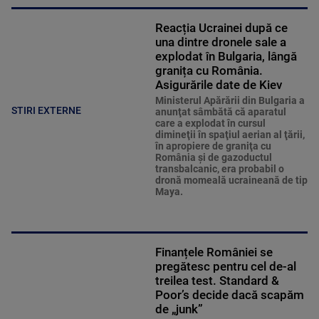
Reacția Ucrainei după ce
una dintre dronele sale a
explodat în Bulgaria, lângă
granița cu România.
Asigurările date de Kiev
Ministerul Apărării din Bulgaria a
STIRI EXTERNE
anunţat sâmbătă că aparatul
care a explodat în cursul
dimineţii în spaţiul aerian al ţării,
în apropiere de graniţa cu
România şi de gazoductul
transbalcanic, era probabil o
dronă momeală ucraineană de tip
Maya.
Finanțele României se
pregătesc pentru cel de-al
treilea test. Standard &
Poor’s decide dacă scapăm
de „junk”