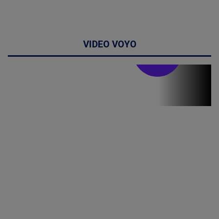
VIDEO VOYO
Stirile PRO TV
Stirile PRO
TV # 19.00 -
8 August
2026