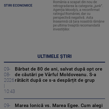
România a scapat din nou de
STIRI ECONOMICE
retrogradarea la categoria „junk”.
Agenția Moody's, a reconfirmat
ratingul României, dar cu
perspectivă negativă. Asta
înseamnă că țara noastră rămâne
pe ultima treaptă recomandată
investițiilor.
ULTIMELE ȘTIRI
09-
Bărbat de 80 de ani, salvat după opt ore
08-
de căutări pe Vârful Moldoveanu. S-a
2026
rătăcit după ce s-a despărțit de grup
|
10:43
09-
Marea Ionică vs. Marea Egee. Cum alegi