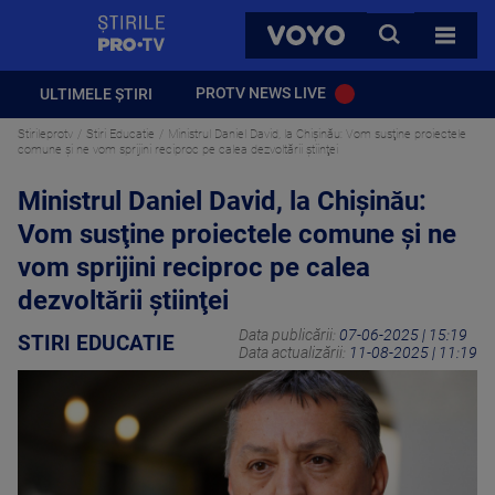
StirilePROTV
CAUTA
VOYO
TOATE 
PROTV NEWS LIVE
ULTIMELE ȘTIRI
Stirileprotv
Stiri Educatie
Ministrul Daniel David, la Chişinău: Vom susţine proiectele
comune şi ne vom sprijini reciproc pe calea dezvoltării ştiinţei
Ministrul Daniel David, la Chişinău:
Vom susţine proiectele comune şi ne
vom sprijini reciproc pe calea
dezvoltării ştiinţei
Data publicării:
07-06-2025 | 15:19
STIRI EDUCATIE
Data actualizării:
11-08-2025 | 11:19