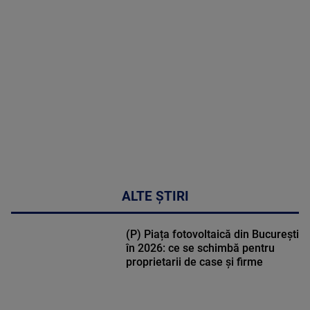
MAI
MULTE
DETALII
30:33
ALTE ȘTIRI
(P) Piața fotovoltaică din București
în 2026: ce se schimbă pentru
proprietarii de case și firme