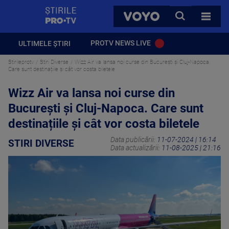
StirilePROTV
CAUTA
VOYO
TOATE 
PROTV NEWS LIVE
ULTIMELE ȘTIRI
Stirileprotv
Stiri Diverse
Wizz Air va lansa noi curse din București și Cluj-Napoca.
Care sunt destinațiile și cât vor costa biletele
Wizz Air va lansa noi curse din
București și Cluj-Napoca. Care sunt
destinațiile și cât vor costa biletele
Data publicării:
11-07-2024 | 16:14
STIRI DIVERSE
Data actualizării:
11-08-2025 | 21:16