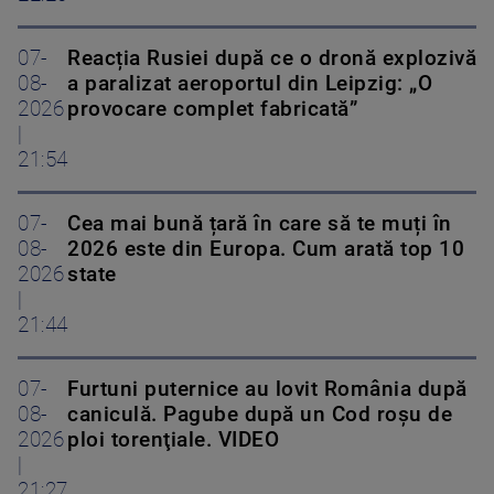
07-
Reacția Rusiei după ce o dronă explozivă
08-
a paralizat aeroportul din Leipzig: „O
2026
provocare complet fabricată”
|
21:54
07-
Cea mai bună țară în care să te muți în
08-
2026 este din Europa. Cum arată top 10
2026
state
|
21:44
07-
Furtuni puternice au lovit România după
08-
caniculă. Pagube după un Cod roşu de
2026
ploi torenţiale. VIDEO
|
21:27