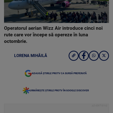
SHUTTERSTOCK
Operatorul aerian Wizz Air introduce cinci noi
rute care vor începe să opereze în luna
octombrie.
LORENA MIHĂILĂ
ADAUGĂ ȘTIRILE PROTV CA SURSĂ PREFERATĂ
URMĂREȘTE ȘTIRILE PROTV ÎN GOOGLE DISCOVER