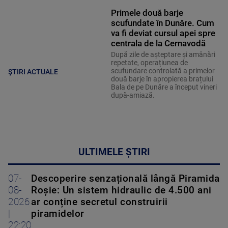
Primele două barje
scufundate în Dunăre. Cum
va fi deviat cursul apei spre
centrala de la Cernavodă
După zile de așteptare și amânări
repetate, operațiunea de
scufundare controlată a primelor
ȘTIRI ACTUALE
două barje în apropierea brațului
Bala de pe Dunăre a început vineri
după-amiază.
ULTIMELE ȘTIRI
07-
Descoperire senzațională lângă Piramida
08-
Roșie: Un sistem hidraulic de 4.500 ani
2026
ar conține secretul construirii
|
piramidelor
22:20