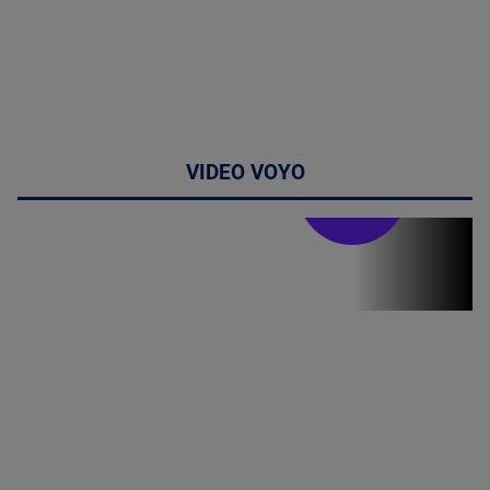
VIDEO VOYO
Stirile PRO TV
Stirile PRO
TV # 19.00 -
07 August