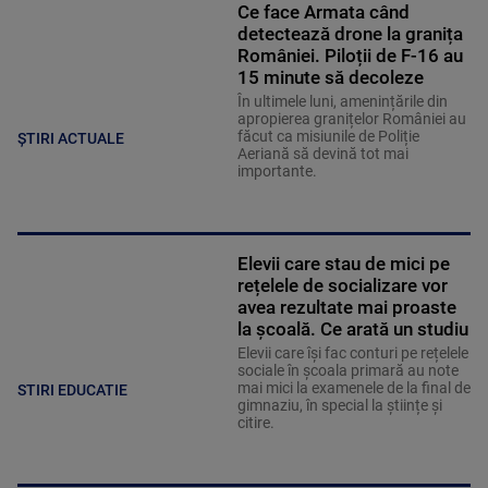
Ce face Armata când
detectează drone la granița
României. Piloții de F-16 au
15 minute să decoleze
În ultimele luni, amenințările din
apropierea granițelor României au
făcut ca misiunile de Poliție
ȘTIRI ACTUALE
Aeriană să devină tot mai
importante.
Elevii care stau de mici pe
rețelele de socializare vor
avea rezultate mai proaste
la școală. Ce arată un studiu
Elevii care îşi fac conturi pe rețelele
sociale în școala primară au note
mai mici la examenele de la final de
STIRI EDUCATIE
gimnaziu, în special la științe și
citire.