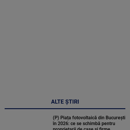
2026
MAI
MULTE
DETALII
48:24
ALTE ȘTIRI
(P) Piața fotovoltaică din București
în 2026: ce se schimbă pentru
proprietarii de case și firme