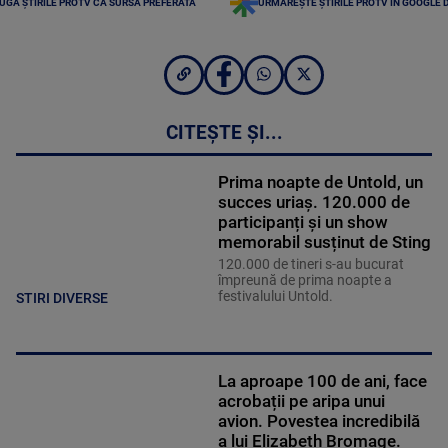
UGĂ ȘTIRILE PROTV CA SURSĂ PREFERATĂ
URMĂREȘTE ȘTIRILE PROTV ÎN GOOGLE 
CITEȘTE ȘI...
Prima noapte de Untold, un
succes uriaș. 120.000 de
participanți și un show
memorabil susținut de Sting
120.000 de tineri s-au bucurat
împreună de prima noapte a
festivalului Untold.
STIRI DIVERSE
La aproape 100 de ani, face
acrobații pe aripa unui
avion. Povestea incredibilă
a lui Elizabeth Bromage.