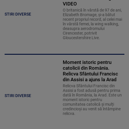
VIDEO
O britanică în vârstă de 97 de ani,
STIRI DIVERSE
Elizabeth Bromage, şi-a bătut
recent propriul record, al celei mai
în vârstă femei, la wing walking,
deasupra aerodromului
Cirencester, potrivit
Gloucestershire Live.
Moment istoric pentru
catolicii din România.
Relicva Sfântului Francisc
din Assisi a ajuns la Arad
Relicva Sfântului Francisc din
Assisi a fost adusă pentru prima
dată în România, la Arad. Este un
STIRI DIVERSE
moment istoric pentru
comunitatea catolică și mulți
credincioși au venit să întâmpine
relicva.