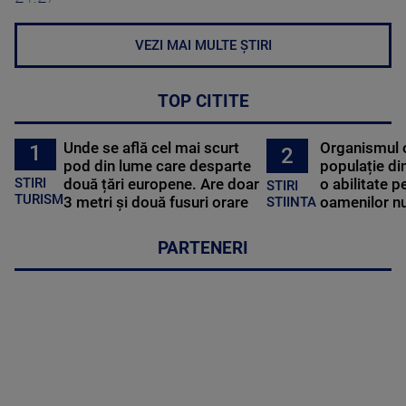
VEZI MAI MULTE ȘTIRI
TOP CITITE
Unde se află cel mai scurt
Organismul 
1
2
pod din lume care desparte
populație di
STIRI
două țări europene. Are doar
o abilitate p
STIRI
TURISM
3 metri și două fusuri orare
oamenilor nu
STIINTA
PARTENERI