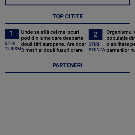
TOP CITITE
Unde se află cel mai scurt
Organismul 
1
2
pod din lume care desparte
populație di
STIRI
două țări europene. Are doar
o abilitate p
STIRI
TURISM
3 metri și două fusuri orare
oamenilor nu
STIINTA
PARTENERI