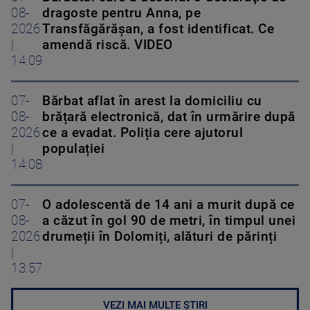
08-
dragoste pentru Anna, pe
2026
Transfăgărăşan, a fost identificat. Ce
|
amendă riscă. VIDEO
14:09
07-
Bărbat aflat în arest la domiciliu cu
08-
brățară electronică, dat în urmărire după
2026
ce a evadat. Poliția cere ajutorul
|
populației
14:08
07-
O adolescentă de 14 ani a murit după ce
08-
a căzut în gol 90 de metri, în timpul unei
2026
drumeții în Dolomiți, alături de părinți
|
13:57
VEZI MAI MULTE ȘTIRI