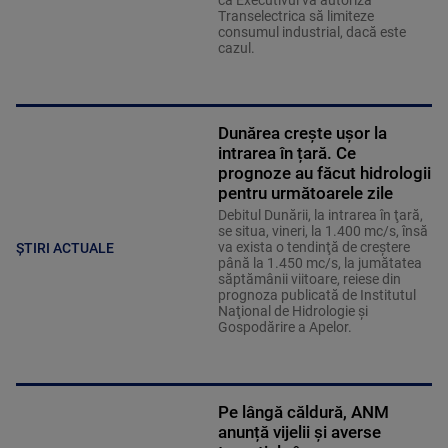
Transelectrica să limiteze
consumul industrial, dacă este
cazul.
Dunărea crește ușor la
intrarea în țară. Ce
prognoze au făcut hidrologii
pentru următoarele zile
Debitul Dunării, la intrarea în ţară,
se situa, vineri, la 1.400 mc/s, însă
va exista o tendinţă de creştere
ȘTIRI ACTUALE
până la 1.450 mc/s, la jumătatea
săptămânii viitoare, reiese din
prognoza publicată de Institutul
Naţional de Hidrologie şi
Gospodărire a Apelor.
Pe lângă căldură, ANM
anunță vijelii și averse