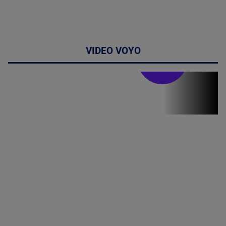
VIDEO VOYO
Stirile PRO TV
Stirile PRO
TV # 06.00 -
07 August
2026