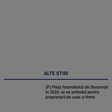
MAI
MULTE
DETALII
03:33:11
ALTE ȘTIRI
(P) Piața fotovoltaică din București
în 2026: ce se schimbă pentru
proprietarii de case și firme