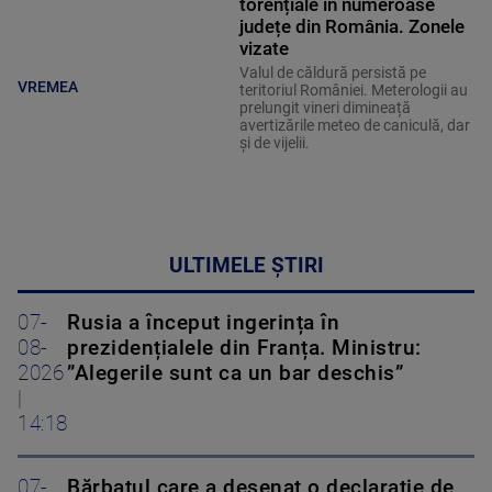
torențiale în numeroase
județe din România. Zonele
vizate
Valul de căldură persistă pe
VREMEA
teritoriul României. Meterologii au
prelungit vineri dimineață
avertizările meteo de caniculă, dar
și de vijelii.
ULTIMELE ȘTIRI
07-
Rusia a început ingerința în
08-
prezidențialele din Franța. Ministru:
2026
”Alegerile sunt ca un bar deschis”
|
14:18
07-
Bărbatul care a desenat o declaraţie de