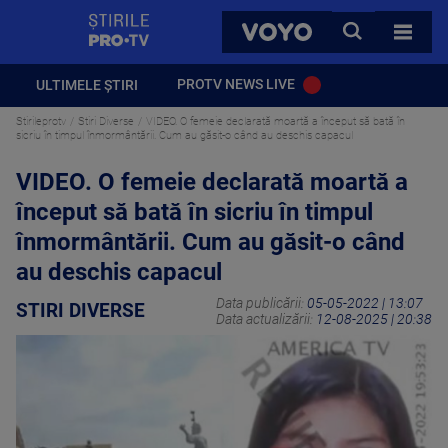
StirilePROTV
CAUTA
VOYO
TOATE 
PROTV NEWS LIVE
ULTIMELE ȘTIRI
Stirileprotv
Stiri Diverse
VIDEO. O femeie declarată moartă a început să bată în
sicriu în timpul înmormântării. Cum au găsit-o când au deschis capacul
VIDEO. O femeie declarată moartă a
început să bată în sicriu în timpul
înmormântării. Cum au găsit-o când
au deschis capacul
Data publicării:
05-05-2022 | 13:07
STIRI DIVERSE
Data actualizării:
12-08-2025 | 20:38