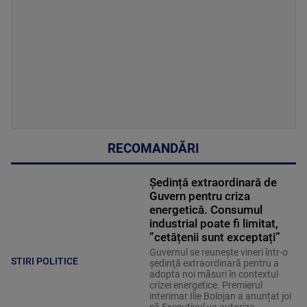
RECOMANDĂRI
Ședință extraordinară de
Guvern pentru criza
energetică. Consumul
industrial poate fi limitat,
”cetățenii sunt exceptați”
Guvernul se reuneşte vineri într-o
STIRI POLITICE
şedinţă extraordinară pentru a
adopta noi măsuri în contextul
crizei energetice. Premierul
interimar Ilie Bolojan a anunțat joi
că Executivul va autoriza