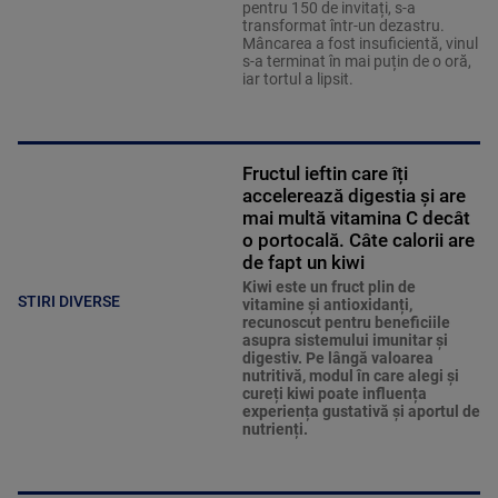
pentru 150 de invitați, s-a
transformat într-un dezastru.
Mâncarea a fost insuficientă, vinul
s-a terminat în mai puțin de o oră,
iar tortul a lipsit.
Fructul ieftin care îți
accelerează digestia și are
mai multă vitamina C decât
o portocală. Câte calorii are
de fapt un kiwi
Kiwi este un fruct plin de
STIRI DIVERSE
vitamine și antioxidanți,
recunoscut pentru beneficiile
asupra sistemului imunitar și
digestiv. Pe lângă valoarea
nutritivă, modul în care alegi și
cureți kiwi poate influența
experiența gustativă și aportul de
nutrienți.