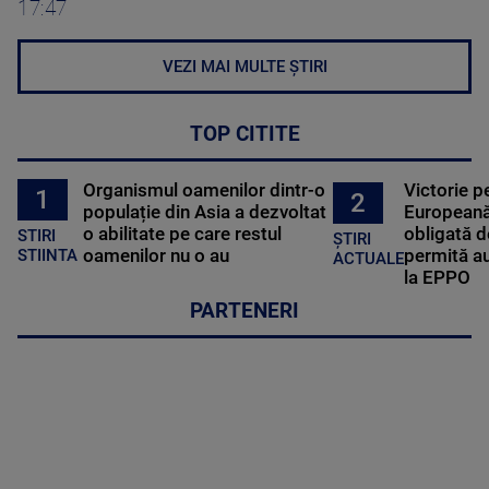
17:47
VEZI MAI MULTE ȘTIRI
TOP CITITE
Organismul oamenilor dintr-o
Victorie p
1
2
populație din Asia a dezvoltat
Europeană
o abilitate pe care restul
obligată d
STIRI
ȘTIRI
oamenilor nu o au
permită au
STIINTA
ACTUALE
la EPPO
PARTENERI