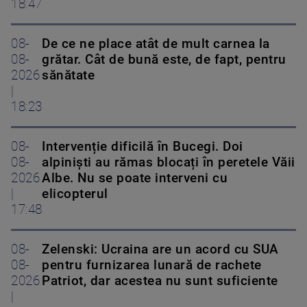
18:47
08-
De ce ne place atât de mult carnea la
08-
grătar. Cât de bună este, de fapt, pentru
2026
sănătate
|
18:23
08-
Intervenție dificilă în Bucegi. Doi
08-
alpiniști au rămas blocați în peretele Văii
2026
Albe. Nu se poate interveni cu
|
elicopterul
17:48
08-
Zelenski: Ucraina are un acord cu SUA
08-
pentru furnizarea lunară de rachete
2026
Patriot, dar acestea nu sunt suficiente
|