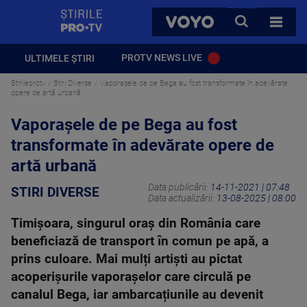
StirilePROTV
CAUTA
VOYO
TOATE 
PROTV NEWS LIVE
ULTIMELE ȘTIRI
Stirileprotv
Stiri Diverse
Vaporașele de pe Bega au fost transformate în adevărate
opere de artă urbană
Vaporașele de pe Bega au fost
transformate în adevărate opere de
artă urbană
Data publicării:
14-11-2021 | 07:48
STIRI DIVERSE
Data actualizării:
13-08-2025 | 08:00
Timișoara, singurul oraș din România care
beneficiază de transport în comun pe apă, a
prins culoare. Mai mulți artiști au pictat
acoperișurile vaporașelor care circulă pe
canalul Bega, iar ambarcațiunile au devenit