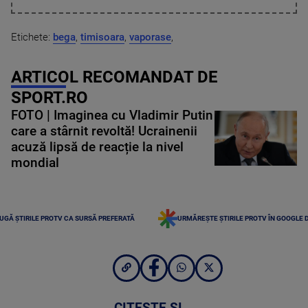
Etichete:
bega
,
timisoara
,
vaporase
,
ARTICOL RECOMANDAT DE
SPORT.RO
FOTO | Imaginea cu Vladimir Putin
care a stârnit revoltă! Ucrainenii
acuză lipsă de reacție la nivel
mondial
UGĂ ȘTIRILE PROTV CA SURSĂ PREFERATĂ
URMĂREȘTE ȘTIRILE PROTV ÎN GOOGLE 