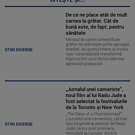
CITEȘTE ȘI...
De ce ne place atât de mult
carnea la grătar. Cât de
bună este, de fapt, pentru
sănătate
Mirosul de carne rumenită pe
grătar ne stârnește pofta aproape
imediat, iar gustul intens și crusta
STIRI DIVERSE
ușor caramelizată transformă
friptura într-unul dintre cele mai
apreciate preparate.
„Jurnalul unei cameriste”,
noul film al lui Radu Jude a
fost selectat la festivalurile
de la Toronto și New York
„The Diary of a Chambermaid”
(Jurnalul unei cameriste), cel mai
nou lungmetraj semnat de Radu
STIRI DIVERSE
Jude care a avut premiera
mondială la Cannes, intră în