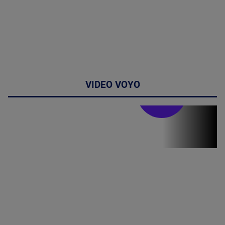
VIDEO VOYO
Stirile PRO TV
Stirile PRO
TV # 07.00 -
08 August