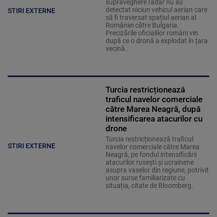
supraveghere radar nu au
detectat niciun vehicul aerian care
STIRI EXTERNE
să fi traversat spațiul aerian al
României către Bulgaria.
Precizările oficialilor români vin
după ce o dronă a explodat în țara
vecină.
Turcia restricționează
traficul navelor comerciale
către Marea Neagră, după
intensificarea atacurilor cu
drone
Turcia restricționează traficul
STIRI EXTERNE
navelor comerciale către Marea
Neagră, pe fondul intensificării
atacurilor rusești și ucrainene
asupra vaselor din regiune, potrivit
unor surse familiarizate cu
situația, citate de Bloomberg.