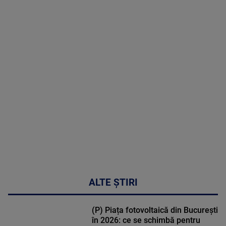
2026
MAI
MULTE
DETALII
02:32:45
ALTE ȘTIRI
(P) Piața fotovoltaică din București
în 2026: ce se schimbă pentru