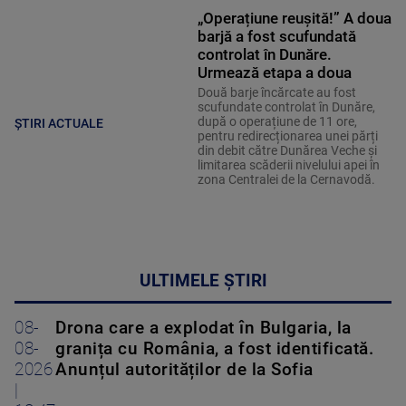
„Operațiune reușită!” A doua
barjă a fost scufundată
controlat în Dunăre.
Urmează etapa a doua
Două barje încărcate au fost
scufundate controlat în Dunăre,
după o operațiune de 11 ore,
ȘTIRI ACTUALE
pentru redirecționarea unei părți
din debit către Dunărea Veche și
limitarea scăderii nivelului apei în
zona Centralei de la Cernavodă.
ULTIMELE ȘTIRI
08-
Drona care a explodat în Bulgaria, la
08-
granița cu România, a fost identificată.
2026
Anunțul autorităților de la Sofia
|