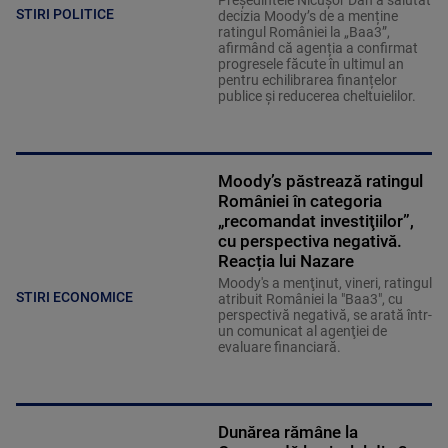
Președintele Nicușor Dan a salutat
STIRI POLITICE
decizia Moody’s de a menține
ratingul României la „Baa3”,
afirmând că agenția a confirmat
progresele făcute în ultimul an
pentru echilibrarea finanțelor
publice și reducerea cheltuielilor.
Moody’s păstrează ratingul
României în categoria
„recomandat investiţiilor”,
cu perspectiva negativă.
Reacția lui Nazare
Moody's a menţinut, vineri, ratingul
STIRI ECONOMICE
atribuit României la "Baa3", cu
perspectivă negativă, se arată într-
un comunicat al agenţiei de
evaluare financiară.
Dunărea rămâne la