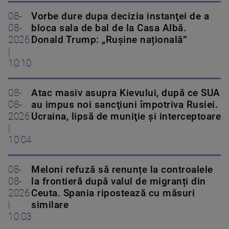
08-
Vorbe dure dupa decizia instanţei de a
08-
bloca sala de bal de la Casa Albă.
2026
Donald Trump: „Rușine națională”
|
10:10
08-
Atac masiv asupra Kievului, după ce SUA
08-
au impus noi sancţiuni împotriva Rusiei.
2026
Ucraina, lipsă de muniţie şi interceptoare
|
10:04
08-
Meloni refuză să renunțe la controalele
08-
la frontieră după valul de migranți din
2026
Ceuta. Spania ripostează cu măsuri
|
similare
10:03