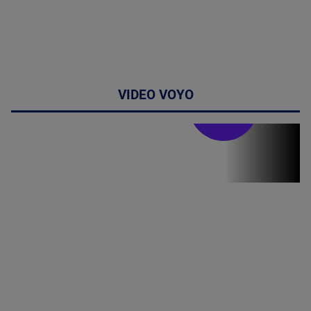
VIDEO VOYO
Stirile PRO TV
Stirile PRO
TV # 19.00 -
07 August
2026