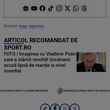
Etichete:
bega
,
vaporase
,
ARTICOL RECOMANDAT DE
SPORT.RO
FOTO | Imaginea cu Vladimir Putin
care a stârnit revoltă! Ucrainenii
acuză lipsă de reacție la nivel
mondial
UGĂ ȘTIRILE PROTV CA SURSĂ PREFERATĂ
URMĂREȘTE ȘTIRILE PROTV ÎN GOOGLE 