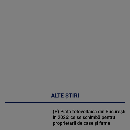
MAI
MULTE
DETALII
48:24
ALTE ȘTIRI
(P) Piața fotovoltaică din București
în 2026: ce se schimbă pentru
proprietarii de case și firme