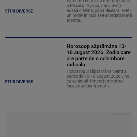
Sâmbătă este Ziua Internațională
a Pisicilor. Așa că, dacă aveți
acasă o felină, până diseară, aveți
STIRI DIVERSE
un motiv în plus să-i acordați toată
atenția.
Horoscop săptămâna 10-
16 august 2026. Zodia care
are parte de o schimbare
radicală
Horoscopul săptămânal pentru
perioada 10-16 august 2026 vine
cu schimbări importante și noi
STIRI DIVERSE
începuturi pentru nativi.