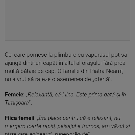
Cei care pornesc la plimbare cu vaporașul pot să
ajungă dintr-un capăt în altul al orașului fără prea
multă bătaie de cap. O familie din Piatra Neamț
nu a vrut să rateze o asemenea de „ofertă”.
Femeie
: „
Relaxantă, că-i lină. Este prima dată și în
Timișoara
”.
Fiica femeii
: „
Îmi place pentru că e relaxant, nu
mergem foarte rapid, peisajul e frumos, am văzut și
niște rațe adineauri, super-drăguțe
”.