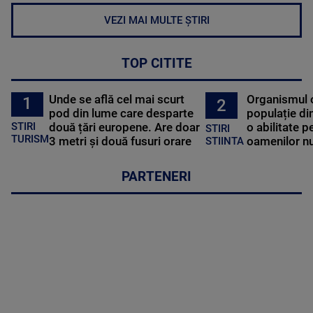
VEZI MAI MULTE ȘTIRI
TOP CITITE
Unde se află cel mai scurt
Organismul 
1
2
pod din lume care desparte
populație di
STIRI
două țări europene. Are doar
o abilitate p
STIRI
TURISM
3 metri și două fusuri orare
oamenilor nu
STIINTA
PARTENERI