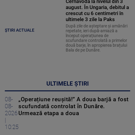
Cernavodă la nivelul din 3
august. În Ungaria, debitul a
crescut cu 6 centimetri în
ultimele 3 zile la Paks
După zile de așteptare și amânări
ȘTIRI ACTUALE
repetate, ieri după-amiază a
început operațiunea de
scufundare controlată a primelor
două barje, în apropierea brațului
Bala de pe Dunăre.
ULTIMELE ȘTIRI
08-
„Operațiune reușită!” A doua barjă a fost
08-
scufundată controlat în Dunăre.
2026
Urmează etapa a doua
|
10:25