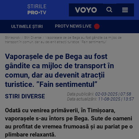
StirilePROTV
CAUTA
VOYO
TOATE 
PROTV NEWS LIVE
ULTIMELE ȘTIRI
Stirileprotv
Stiri Diverse
Vaporașele de pe Bega au fost gândite ca mijloc de
transport în comun, dar au devenit atracții turistice. ”Fain sentimentul”
Vaporașele de pe Bega au fost
gândite ca mijloc de transport în
comun, dar au devenit atracții
turistice. ”Fain sentimentul”
Data publicării:
02-03-2025 | 07:58
STIRI DIVERSE
Data actualizării:
11-08-2025 | 13:57
Odată cu venirea primăverii, în Timișoara,
vaporașele s-au întors pe Bega. Sute de oameni
au profitat de vremea frumoasă și au pariat pe o
plimbare relaxantă.