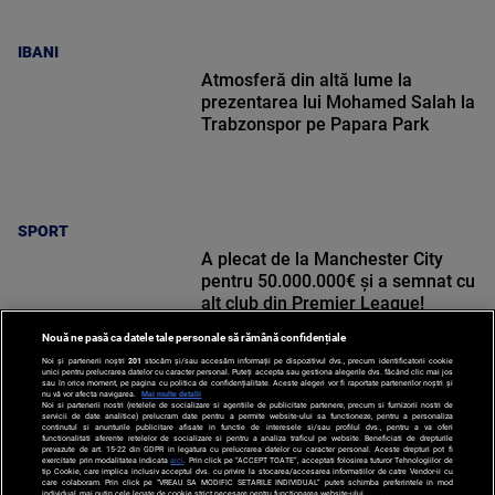
IBANI
Atmosferă din altă lume la
prezentarea lui Mohamed Salah la
Trabzonspor pe Papara Park
SPORT
A plecat de la Manchester City
pentru 50.000.000€ și a semnat cu
alt club din Premier League!
Nouă ne pasă ca datele tale personale să rămână confidențiale
Noi și partenerii noștri
201
stocăm și/sau accesăm informații pe dispozitivul dvs., precum identificatorii cookie
unici pentru prelucrarea datelor cu caracter personal. Puteți accepta sau gestiona alegerile dvs. făcând clic mai jos
sau în orice moment, pe pagina cu politica de confidențialitate. Aceste alegeri vor fi raportate partenerilor noștri și
nu vă vor afecta navigarea.
Mai multe detalii
Noi si partenerii nostri (retelele de socializare si agentiile de publicitate partenere, precum si furnizorii nostri de
SPORT
servicii de date analitice) prelucram date pentru a permite website-ului sa functioneze, pentru a personaliza
continutul si anunturile publicitare afisate in functie de interesele si/sau profilul dvs., pentru a va oferi
functionalitati aferente retelelor de socializare si pentru a analiza traficul pe website. Beneficiati de drepturile
prevazute de art. 15-22 din GDPR in legatura cu prelucrarea datelor cu caracter personal. Aceste drepturi pot fi
exercitate prin modalitatea indicata
aici
. Prin click pe “ACCEPT TOATE”, acceptati folosirea tuturor Tehnologiilor de
tip Cookie, care implica inclusiv acceptul dvs. cu privire la stocarea/accesarea informatiilor de catre Vendor-ii cu
care colaboram. Prin click pe “VREAU SA MODIFIC SETARILE INDIVIDUAL” puteti schimba preferintele in mod
individual, mai putin cele legate de cookie strict necesare pentru functionarea website-ului.