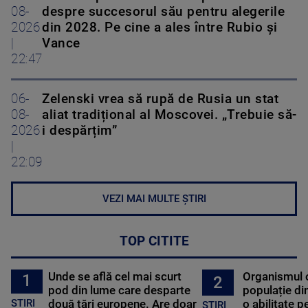
08-
despre succesorul său pentru alegerile
2026
din 2028. Pe cine a ales între Rubio și
|
Vance
22:47
06-
Zelenski vrea să rupă de Rusia un stat
08-
aliat tradițional al Moscovei. „Trebuie să-
2026
i despărțim”
|
22:09
VEZI MAI MULTE ȘTIRI
TOP CITITE
Unde se află cel mai scurt
Organismul 
1
2
pod din lume care desparte
populație di
STIRI
două țări europene. Are doar
o abilitate p
STIRI