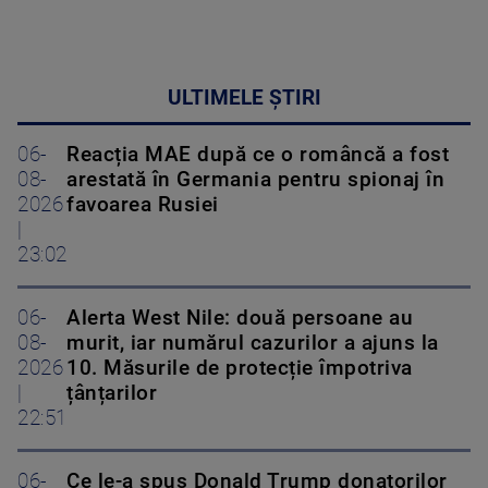
ULTIMELE ȘTIRI
06-
Reacția MAE după ce o româncă a fost
08-
arestată în Germania pentru spionaj în
2026
favoarea Rusiei
|
23:02
06-
Alerta West Nile: două persoane au
08-
murit, iar numărul cazurilor a ajuns la
2026
10. Măsurile de protecție împotriva
|
țânțarilor
22:51
06-
Ce le-a spus Donald Trump donatorilor