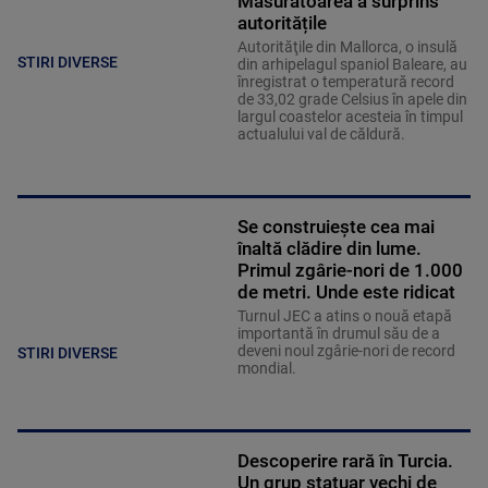
Măsurătoarea a surprins
autoritățile
Autorităţile din Mallorca, o insulă
STIRI DIVERSE
din arhipelagul spaniol Baleare, au
înregistrat o temperatură record
de 33,02 grade Celsius în apele din
largul coastelor acesteia în timpul
actualului val de căldură.
Se construiește cea mai
înaltă clădire din lume.
Primul zgârie-nori de 1.000
de metri. Unde este ridicat
Turnul JEC a atins o nouă etapă
importantă în drumul său de a
deveni noul zgârie-nori de record
STIRI DIVERSE
mondial.
Descoperire rară în Turcia.
Un grup statuar vechi de