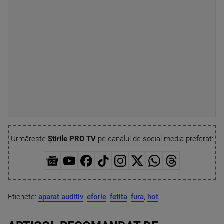
Urmărește
Știrile PRO TV
pe canalul de social media preferat:
Etichete:
aparat auditiv
,
eforie
,
fetita
,
fura
,
hot
,