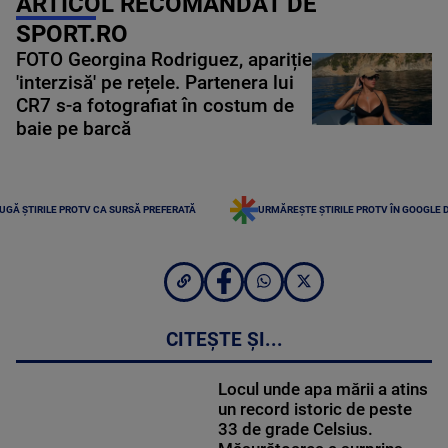
ARTICOL RECOMANDAT DE
SPORT.RO
FOTO Georgina Rodriguez, apariție
'interzisă' pe rețele. Partenera lui
CR7 s-a fotografiat în costum de
baie pe barcă
UGĂ ȘTIRILE PROTV CA SURSĂ PREFERATĂ
URMĂREȘTE ȘTIRILE PROTV ÎN GOOGLE 
CITEȘTE ȘI...
Locul unde apa mării a atins
un record istoric de peste
33 de grade Celsius.