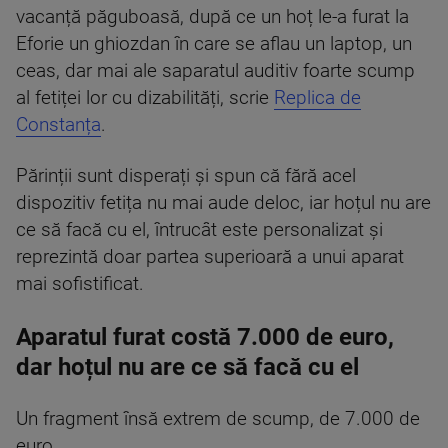
vacanță păguboasă, după ce un hoț le-a furat la
Eforie un ghiozdan în care se aflau un laptop, un
ceas, dar mai ale saparatul auditiv foarte scump
al fetiței lor cu dizabilități, scrie
Replica de
Constanța
.
Părinții sunt disperați și spun că fără acel
dispozitiv fetița nu mai aude deloc, iar hoțul nu are
ce să facă cu el, întrucât este personalizat și
reprezintă doar partea superioară a unui aparat
mai sofistificat.
Aparatul furat costă 7.000 de euro,
dar hoțul nu are ce să facă cu el
Un fragment însă extrem de scump, de 7.000 de
euro.