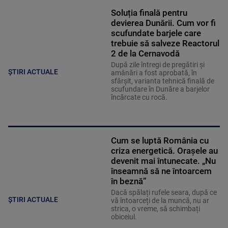
Soluția finală pentru
devierea Dunării. Cum vor fi
scufundate barjele care
trebuie să salveze Reactorul
2 de la Cernavodă
După zile întregi de pregătiri și
ȘTIRI ACTUALE
amânări a fost aprobată, în
sfârșit, varianta tehnică finală de
scufundare în Dunăre a barjelor
încărcate cu rocă.
Cum se luptă România cu
criza energetică. Orașele au
devenit mai întunecate. „Nu
înseamnă să ne întoarcem
în beznă”
Dacă spălați rufele seara, după ce
ȘTIRI ACTUALE
vă întoarceți de la muncă, nu ar
strica, o vreme, să schimbați
obiceiul.