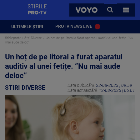
StirilePROTV
CAUTA
VOYO
TOATE 
PROTV NEWS LIVE
ULTIMELE ȘTIRI
Stirileprotv
Stiri Diverse
Un hoț de pe litoral a furat aparatul auditiv al unei fetițe. ”Nu
mai aude deloc”
Un hoț de pe litoral a furat aparatul
auditiv al unei fetițe. ”Nu mai aude
deloc”
Data publicării:
22-08-2023 | 09:59
STIRI DIVERSE
Data actualizării:
12-08-2025 | 06:01