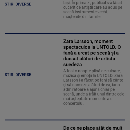
Iași. În prima zi, publicul s-a lăsat
STIRI DIVERSE
cucerit de artiștii care au adus pe
scenă instrumente vechi,
moștenite din familie.
Zara Larsson, moment
spectaculos la UNTOLD. O
fană a urcat pe scenă și a
dansat alături de artista
suedeză
A fost o noapte plină de culoare,
STIRI DIVERSE
muzică și emoții la UNTOLD. Zara
Larsson i-a făcut pe fani să cânte
și să danseze alături de ea, iar o
admiratoare a ajuns chiar pe
scenă, unde a trăit unul dintre cele
mai așteptate momente ale
concertului.
De ce ne place atât de mult