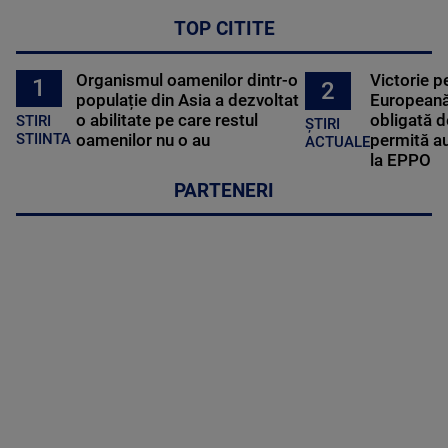
TOP CITITE
Organismul oamenilor dintr-o
Victorie p
1
2
populație din Asia a dezvoltat
Europeană
o abilitate pe care restul
obligată d
STIRI
ȘTIRI
oamenilor nu o au
permită au
STIINTA
ACTUALE
la EPPO
PARTENERI