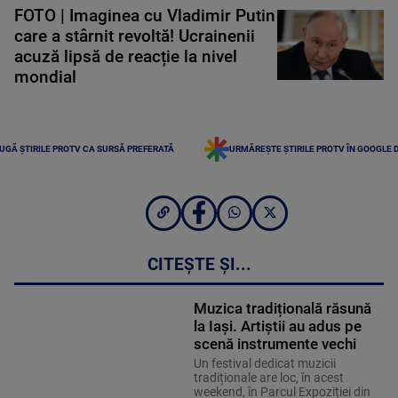
FOTO | Imaginea cu Vladimir Putin
care a stârnit revoltă! Ucrainenii
acuză lipsă de reacție la nivel
mondial
UGĂ ȘTIRILE PROTV CA SURSĂ PREFERATĂ
URMĂREȘTE ȘTIRILE PROTV ÎN GOOGLE 
CITEȘTE ȘI...
Muzica tradițională răsună
la Iași. Artiștii au adus pe
scenă instrumente vechi
Un festival dedicat muzicii
tradiționale are loc, în acest
weekend, în Parcul Expoziției din