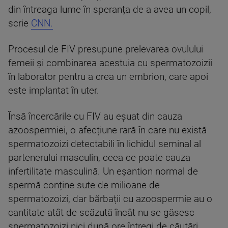
din întreaga lume în speranța de a avea un copil,
scrie
CNN.
Procesul de FIV presupune prelevarea ovulului
femeii și combinarea acestuia cu spermatozoizii
în laborator pentru a crea un embrion, care apoi
este implantat în uter.
Însă încercările cu FIV au eșuat din cauza
azoospermiei, o afecțiune rară în care nu există
spermatozoizi detectabili în lichidul seminal al
partenerului masculin, ceea ce poate cauza
infertilitate masculină. Un eșantion normal de
spermă conține sute de milioane de
spermatozoizi, dar bărbații cu azoospermie au o
cantitate atât de scăzută încât nu se găsesc
spermatozoizi nici după ore întregi de căutări