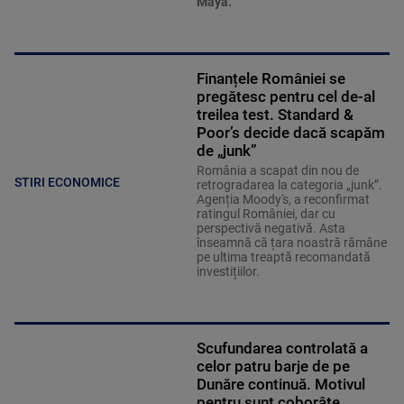
Maya.
Finanțele României se
pregătesc pentru cel de-al
treilea test. Standard &
Poor’s decide dacă scapăm
de „junk”
România a scapat din nou de
STIRI ECONOMICE
retrogradarea la categoria „junk”.
Agenția Moody's, a reconfirmat
ratingul României, dar cu
perspectivă negativă. Asta
înseamnă că țara noastră rămâne
pe ultima treaptă recomandată
investițiilor.
Scufundarea controlată a
celor patru barje de pe
Dunăre continuă. Motivul
pentru sunt coborâte