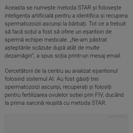
Aceasta se numește metoda STAR și folosește
inteligența artificială pentru a identifica și recupera
spermatozoizii ascunși la bărbați. Tot ce a trebuit
să facă soțul a fost să ofere un eșantion de
spermă echipei medicale. „Ne-am păstrat
așteptările scăzute după atât de multe
dezamăgiri”, a spus soția printr-un mesaj email.
Cercetătorii de la centru au analizat eșantionul
folosind sistemul AI. Au fost găsiți trei
spermatozoizi ascunși, recuperați și folosiți
pentru fertilizarea ovulelor soției prin FIV, ducând
la prima sarcină reușită cu metoda STAR.