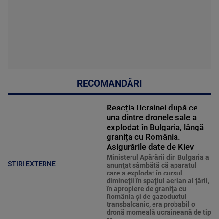
RECOMANDĂRI
Reacția Ucrainei după ce
una dintre dronele sale a
explodat în Bulgaria, lângă
granița cu România.
Asigurările date de Kiev
Ministerul Apărării din Bulgaria a
STIRI EXTERNE
anunţat sâmbătă că aparatul
care a explodat în cursul
dimineţii în spaţiul aerian al ţării,
în apropiere de graniţa cu
România şi de gazoductul
transbalcanic, era probabil o
dronă momeală ucraineană de tip