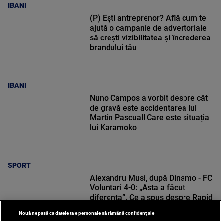
IBANI
(P) Ești antreprenor? Află cum te
ajută o campanie de advertoriale
să crești vizibilitatea și încrederea
brandului tău
IBANI
Nuno Campos a vorbit despre cât
de gravă este accidentarea lui
Martin Pascual! Care este situația
lui Karamoko
SPORT
Alexandru Musi, după Dinamo - FC
Voluntari 4-0: „Asta a făcut
diferența”. Ce a spus despre Rapid
Nouă ne pasă ca datele tale personale să rămână confidențiale