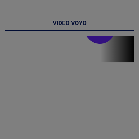
VIDEO VOYO
Stirile PRO TV
Stirile PRO
TV # 19.00 -
8 August
2026
MAI