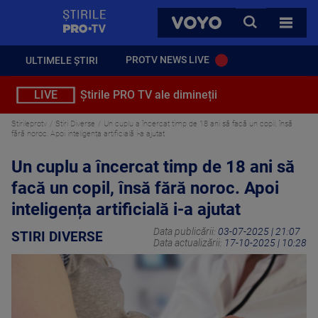
StirilePROTV
CAUTA
VOYO
TOATE 
PROTV NEWS LIVE
ULTIMELE ȘTIRI
LIVE
Știrile PRO TV ale dimineții
Stirileprotv
Stiri Diverse
Un cuplu a încercat timp de 18 ani să facă un copil, însă
fără noroc. Apoi inteligența artificială i-a ajutat
Un cuplu a încercat timp de 18 ani să
facă un copil, însă fără noroc. Apoi
inteligența artificială i-a ajutat
Data publicării:
03-07-2025 | 21:07
STIRI DIVERSE
Data actualizării:
17-10-2025 | 10:28