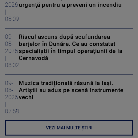
2026
urgență pentru a preveni un incendiu
|
08:09
09-
Riscul ascuns după scufundarea
08-
barjelor în Dunăre. Ce au constatat
2026
specialiștii în timpul operațiunii de la
|
Cernavodă
08:02
09-
Muzica tradițională răsună la Iași.
08-
Artiștii au adus pe scenă instrumente
2026
vechi
|
07:58
VEZI MAI MULTE ȘTIRI