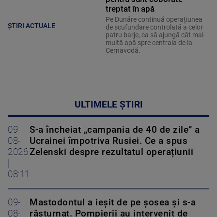
treptat în apă
Pe Dunăre continuă operațiunea
ȘTIRI ACTUALE
de scufundare controlată a celor
patru barje, ca să ajungă cât mai
multă apă spre centrala de la
Cernavodă.
ULTIMELE ȘTIRI
09-
S-a încheiat „campania de 40 de zile” a
08-
Ucrainei împotriva Rusiei. Ce a spus
2026
Zelenski despre rezultatul operațiunii
|
08:11
09-
Mastodontul a ieșit de pe șosea și s-a
08-
răsturnat. Pompierii au intervenit de