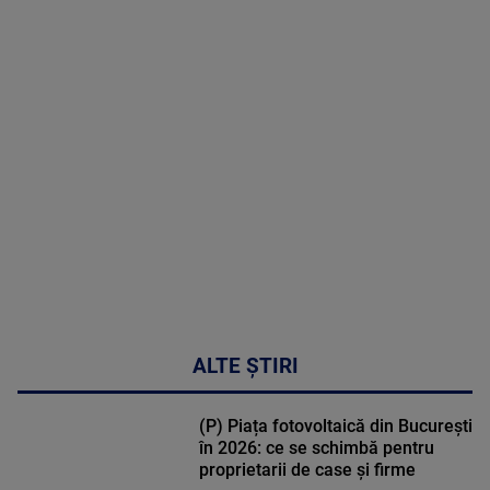
2026
MAI
MULTE
DETALII
02:32:45
ALTE ȘTIRI
(P) Piața fotovoltaică din București
în 2026: ce se schimbă pentru
proprietarii de case și firme