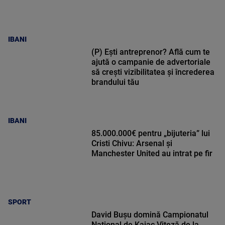
IBANI
(P) Ești antreprenor? Află cum te
ajută o campanie de advertoriale
să crești vizibilitatea și încrederea
brandului tău
IBANI
85.000.000€ pentru „bijuteria” lui
Cristi Chivu: Arsenal și
Manchester United au intrat pe fir
SPORT
David Bușu domină Campionatul
Național de Kaiac Viteză de la