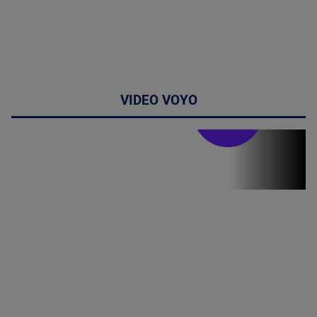
VIDEO VOYO
Stirile PRO TV
Stirile PRO
TV # 07.00 -
08 August