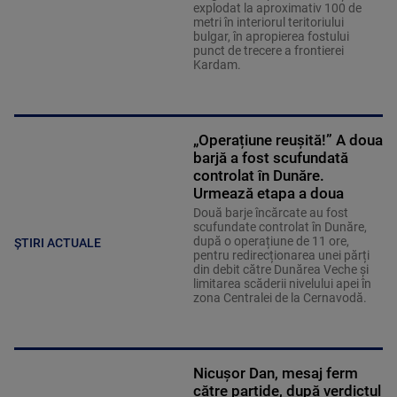
explodat la aproximativ 100 de
metri în interiorul teritoriului
bulgar, în apropierea fostului
punct de trecere a frontierei
Kardam.
„Operațiune reușită!” A doua
barjă a fost scufundată
controlat în Dunăre.
Urmează etapa a doua
Două barje încărcate au fost
scufundate controlat în Dunăre,
după o operațiune de 11 ore,
ȘTIRI ACTUALE
pentru redirecționarea unei părți
din debit către Dunărea Veche și
limitarea scăderii nivelului apei în
zona Centralei de la Cernavodă.
Nicușor Dan, mesaj ferm
către partide, după verdictul