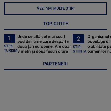
VEZI MAI MULTE ȘTIRI
TOP CITITE
Unde se află cel mai scurt
Organismul 
1
2
pod din lume care desparte
populație di
STIRI
două țări europene. Are doar
o abilitate p
STIRI
TURISM
3 metri și două fusuri orare
oamenilor nu
STIINTA
PARTENERI