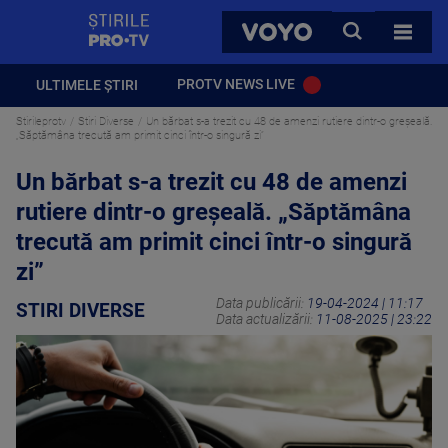
StirilePROTV
CAUTA
VOYO
TOATE 
PROTV NEWS LIVE
ULTIMELE ȘTIRI
Stirileprotv
Stiri Diverse
Un bărbat s-a trezit cu 48 de amenzi rutiere dintr-o greșeală.
„Săptămâna trecută am primit cinci într-o singură zi”
Un bărbat s-a trezit cu 48 de amenzi
rutiere dintr-o greșeală. „Săptămâna
trecută am primit cinci într-o singură
zi”
Data publicării:
19-04-2024 | 11:17
STIRI DIVERSE
Data actualizării:
11-08-2025 | 23:22