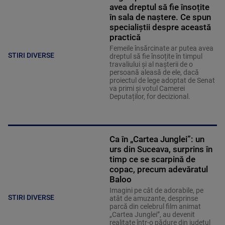
avea dreptul să fie însoțite
în sala de naștere. Ce spun
specialiștii despre această
practică
Femeile însărcinate ar putea avea
STIRI DIVERSE
dreptul să fie însoțite în timpul
travaliului și al nașterii de o
persoană aleasă de ele, dacă
proiectul de lege adoptat de Senat
va primi și votul Camerei
Deputaților, for decizional.
Ca în „Cartea Junglei”: un
urs din Suceava, surprins în
timp ce se scarpină de
copac, precum adevăratul
Baloo
Imagini pe cât de adorabile, pe
STIRI DIVERSE
atât de amuzante, desprinse
parcă din celebrul film animat
„Cartea Junglei”, au devenit
realitate într-o pădure din județul