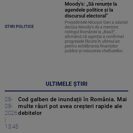
Moody's: „Să renunțe la
agendele politice şi la
discursul electoral”
Președintele Nicușor Dan a salutat
STIRI POLITICE
decizia Moody’s de a menține
ratingul României la „Baa3”,
afirmând că agenția a confirmat
progresele făcute în ultimul an
pentru echilibrarea finanțelor
publice și reducerea cheltuielilor.
ULTIMELE ȘTIRI
08-
Cod galben de inundații în România. Mai
08-
multe râuri pot avea creșteri rapide ale
2026
debitelor
|
13:45