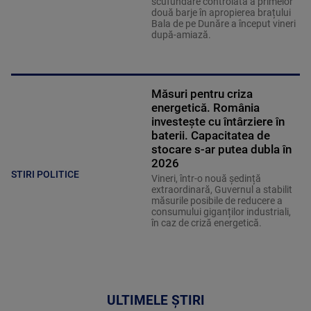
scufundare controlată a primelor
două barje în apropierea brațului
Bala de pe Dunăre a început vineri
după-amiază.
Măsuri pentru criza
energetică. România
investește cu întârziere în
baterii. Capacitatea de
stocare s-ar putea dubla în
2026
STIRI POLITICE
Vineri, într-o nouă ședință
extraordinară, Guvernul a stabilit
măsurile posibile de reducere a
consumului giganților industriali,
în caz de criză energetică.
ULTIMELE ȘTIRI