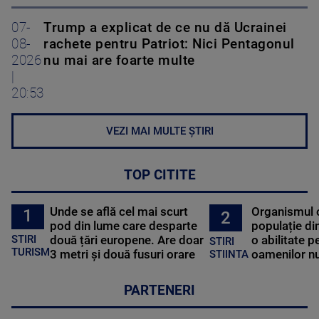
07-
Trump a explicat de ce nu dă Ucrainei
08-
rachete pentru Patriot: Nici Pentagonul
2026
nu mai are foarte multe
|
20:53
VEZI MAI MULTE ȘTIRI
TOP CITITE
Unde se află cel mai scurt
Organismul 
1
2
pod din lume care desparte
populație di
STIRI
două țări europene. Are doar
o abilitate p
STIRI
TURISM
3 metri și două fusuri orare
oamenilor nu
STIINTA
PARTENERI