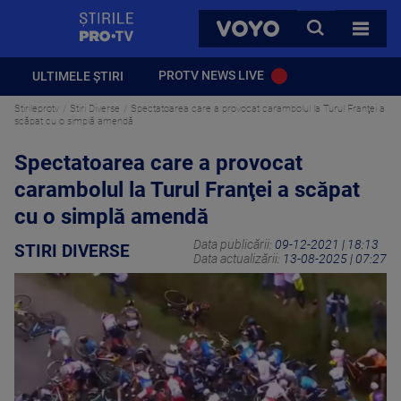
StirilePROTV
CAUTA
VOYO
TOATE 
PROTV NEWS LIVE
ULTIMELE ȘTIRI
Stirileprotv
Stiri Diverse
Spectatoarea care a provocat carambolul la Turul Franţei a
scăpat cu o simplă amendă
Spectatoarea care a provocat
carambolul la Turul Franţei a scăpat
cu o simplă amendă
Data publicării:
09-12-2021 | 18:13
STIRI DIVERSE
Data actualizării:
13-08-2025 | 07:27