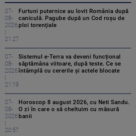
07-
Furtuni puternice au lovit România după
08-
caniculă. Pagube după un Cod roşu de
2026
ploi torenţiale
|
21:27
07-
Sistemul e-Terra va deveni funcțional
08-
săptămâna viitoare, după teste. Ce se
2026
întâmplă cu cererile și actele blocate
|
21:19
07-
Horoscop 8 august 2026, cu Neti Sandu.
08-
O zi în care o să cheltuim cu măsură
2026
banii
|
20:57