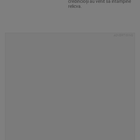
credincioși au venit să întâmpine
relicva.