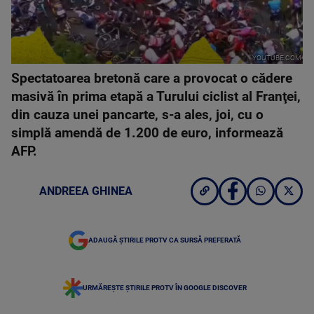
YOUTUBE.COM
Spectatoarea bretonă care a provocat o cădere
masivă în prima etapă a Turului ciclist al Franţei,
din cauza unei pancarte, s-a ales, joi, cu o
simplă amendă de 1.200 de euro, informează
AFP.
ANDREEA GHINEA
ADAUGĂ ȘTIRILE PROTV CA SURSĂ PREFERATĂ
URMĂREȘTE ȘTIRILE PROTV ÎN GOOGLE DISCOVER