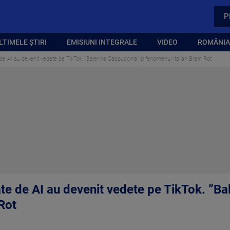
P
LTIMELE ȘTIRI
EMISIUNI INTEGRALE
VIDEO
ROMÂNIA,
e AI au devenit vedete pe TikTok. ”Balerina Cappuccina” și fenomenul Italian Brain Rot
te de AI au devenit vedete pe TikTok. ”Ba
Rot