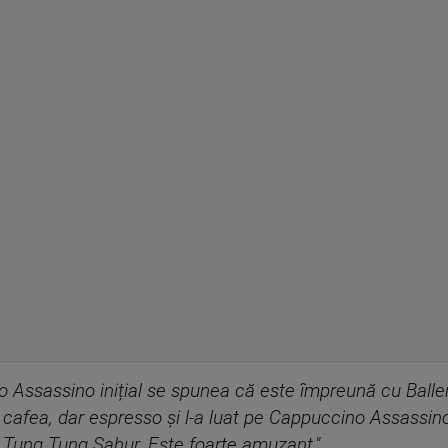
 Assassino inițial se spunea că este împreună cu Balle
cafea, dar espresso și l-a luat pe Cappuccino Assassino 
 Tung Tung Sahur. Este foarte amuzant."