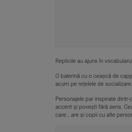
Replicile au ajuns în vocabularul
O balerină cu o ceașcă de cappu
acum pe rețelele de socializare
Personajele par inspirate dintr-o
accent și povești fără sens. C
care… are și copii cu alte person