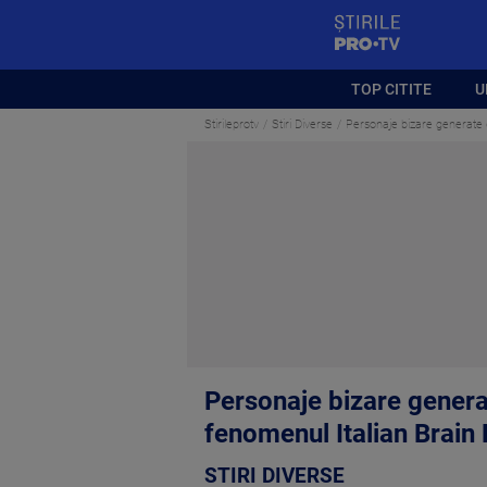
StirilePROTV
TOP CITITE
U
Stirileprotv
Stiri Diverse
Personaje bizare generate d
Personaje bizare genera
fenomenul Italian Brain 
STIRI DIVERSE