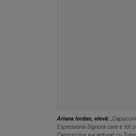
Ariana Iordan, elevă:
„Capuccino
Espressona Signora care e tot o 
Cappuccina s-a anturat cu Tung