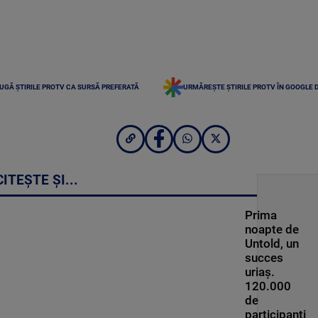
UGĂ ȘTIRILE PROTV CA SURSĂ PREFERATĂ
URMĂREȘTE ȘTIRILE PROTV ÎN GOOGLE 
CITEȘTE ȘI...
Prima
noapte de
Untold, un
succes
uriaș.
120.000
de
participanți