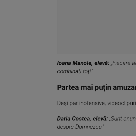
Ioana Manole, elevă:
„Fiecare au
combinați toți.”
Partea mai puțin amuza
Deși par inofensive, videoclipur
Daria Costea, elevă:
„Sunt anumi
despre Dumnezeu."