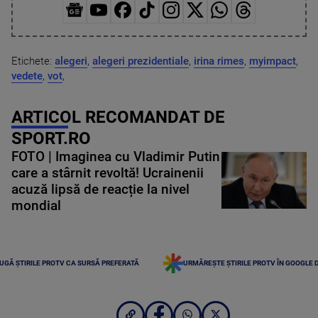
Etichete:
alegeri
,
alegeri prezidentiale
,
irina rimes
,
myimpact
,
vedete
,
vot
,
ARTICOL RECOMANDAT DE
SPORT.RO
FOTO | Imaginea cu Vladimir Putin
care a stârnit revoltă! Ucrainenii
acuză lipsă de reacție la nivel
mondial
UGĂ ȘTIRILE PROTV CA SURSĂ PREFERATĂ
URMĂREȘTE ȘTIRILE PROTV ÎN GOOGLE 