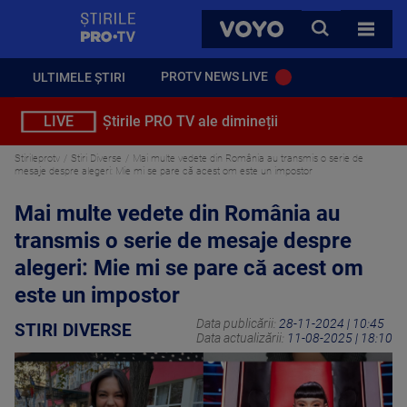
StirilePROTV
CAUTA
VOYO
TOATE 
PROTV NEWS LIVE
ULTIMELE ȘTIRI
LIVE
Știrile PRO TV ale dimineții
Stirileprotv
Stiri Diverse
Mai multe vedete din România au transmis o serie de
mesaje despre alegeri: Mie mi se pare că acest om este un impostor
Mai multe vedete din România au
transmis o serie de mesaje despre
alegeri: Mie mi se pare că acest om
este un impostor
Data publicării:
28-11-2024 | 10:45
STIRI DIVERSE
Data actualizării:
11-08-2025 | 18:10