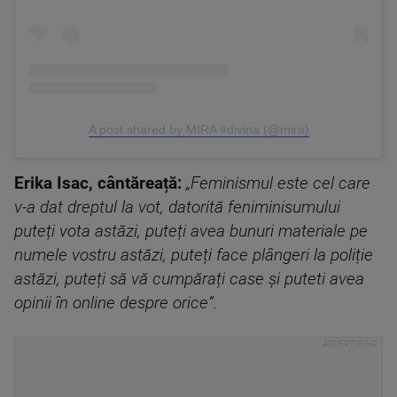
A post shared by MIRA #divina (@mira)
Erika Isac, cântăreață:
„Feminismul este cel care
v-a dat dreptul la vot, datorită feniminisumului
puteți vota astăzi, puteți avea bunuri materiale pe
numele vostru astăzi, puteți face plângeri la poliție
astăzi, puteți să vă cumpărați case și puteti avea
opinii în online despre orice”.