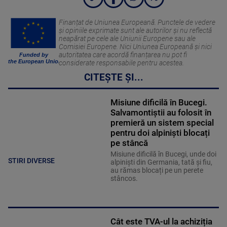
Finanțat de Uniunea Europeană. Punctele de vedere
și opiniile exprimate sunt ale autorilor și nu reflectă
neapărat pe cele ale Uniunii Europene sau ale
Comisiei Europene. Nici Uniunea Europeană și nici
autoritatea care acordă finanțarea nu pot fi
Funded by
the European Union
considerate responsabile pentru acestea.
CITEȘTE ȘI...
Misiune dificilă în Bucegi.
Salvamontiștii au folosit în
premieră un sistem special
pentru doi alpiniști blocați
pe stâncă
Misiune dificilă în Bucegi, unde doi
STIRI DIVERSE
alpiniști din Germania, tată și fiu,
au rămas blocați pe un perete
stâncos.
Cât este TVA-ul la achiziția