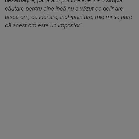
dezamăgire, până aici pot înțelege. La o simplă
căutare pentru cine încă nu a văzut ce delir are
acest om, ce idei are, închipuiri are, mie mi se pare
că acest om este un impostor”.