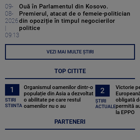
09-
Ouă în Parlamentul din Kosovo.
08-
Premierul, atacat de o femeie-politician
2026
din opoziție în timpul negocierilor
|
politice
09:13
VEZI MAI MULTE ȘTIRI
TOP CITITE
Organismul oamenilor dintr-o
Victorie p
1
2
populație din Asia a dezvoltat
Europeană
o abilitate pe care restul
obligată d
STIRI
ȘTIRI
oamenilor nu o au
permită au
STIINTA
ACTUALE
la EPPO
PARTENERI