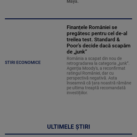
Maya.
Finanțele României se
pregătesc pentru cel de-al
treilea test. Standard &
Poor’s decide dacă scapăm
de „junk”
România a scapat din nou de
STIRI ECONOMICE
retrogradarea la categoria „junk”.
Agenția Moody's, a reconfirmat
ratingul României, dar cu
perspectivă negativă. Asta
înseamnă că țara noastră rămâne
pe ultima treaptă recomandată
investițiilor.
ULTIMELE ȘTIRI