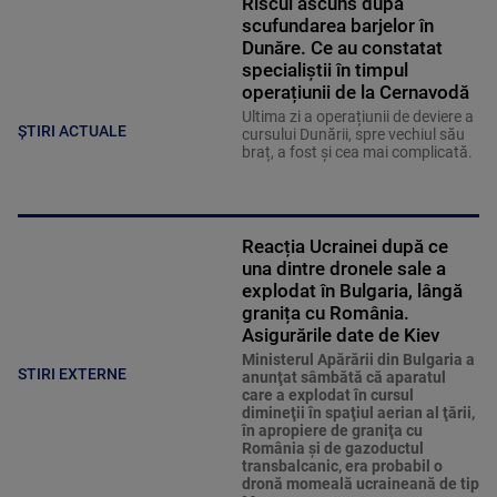
Riscul ascuns după
scufundarea barjelor în
Dunăre. Ce au constatat
specialiștii în timpul
operațiunii de la Cernavodă
Ultima zi a operațiunii de deviere a
ȘTIRI ACTUALE
cursului Dunării, spre vechiul său
braț, a fost și cea mai complicată.
Reacția Ucrainei după ce
una dintre dronele sale a
explodat în Bulgaria, lângă
granița cu România.
Asigurările date de Kiev
Ministerul Apărării din Bulgaria a
STIRI EXTERNE
anunţat sâmbătă că aparatul
care a explodat în cursul
dimineţii în spaţiul aerian al ţării,
în apropiere de graniţa cu
România şi de gazoductul
transbalcanic, era probabil o
dronă momeală ucraineană de tip