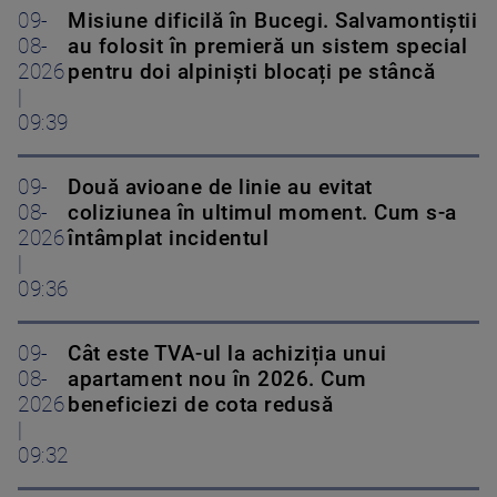
09-
Misiune dificilă în Bucegi. Salvamontiștii
08-
au folosit în premieră un sistem special
2026
pentru doi alpiniști blocați pe stâncă
|
09:39
09-
Două avioane de linie au evitat
08-
coliziunea în ultimul moment. Cum s-a
2026
întâmplat incidentul
|
09:36
09-
Cât este TVA-ul la achiziția unui
08-
apartament nou în 2026. Cum
2026
beneficiezi de cota redusă
|
09:32