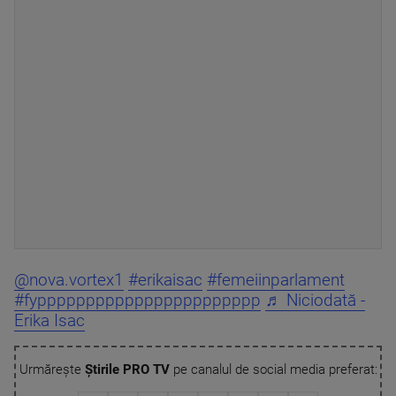
@nova.vortex1
#erikaisac
#femeiinparlament
#fyppppppppppppppppppppppp
♬ Niciodată -
Erika Isac
Urmărește
Știrile PRO TV
pe canalul de social media preferat: