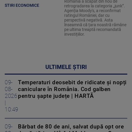
România a scapat din nou de
STIRI ECONOMICE
retrogradarea la categoria „junk”.
Agenția Moody's, a reconfirmat
ratingul României, dar cu
perspectivă negativă. Asta
înseamnă că țara noastră rămâne
pe ultima treaptă recomandată
investițiilor.
ULTIMELE ȘTIRI
09-
Temperaturi deosebit de ridicate și nopți
08-
caniculare în România. Cod galben
2026
pentru șapte județe | HARTĂ
|
10:49
09-
Bărbat de 80 de ani, salvat după opt ore