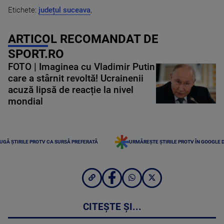
Etichete:
județul suceava
,
ARTICOL RECOMANDAT DE
SPORT.RO
FOTO | Imaginea cu Vladimir Putin
care a stârnit revoltă! Ucrainenii
acuză lipsă de reacție la nivel
mondial
UGĂ ȘTIRILE PROTV CA SURSĂ PREFERATĂ
URMĂREȘTE ȘTIRILE PROTV ÎN GOOGLE 
CITEȘTE ȘI...