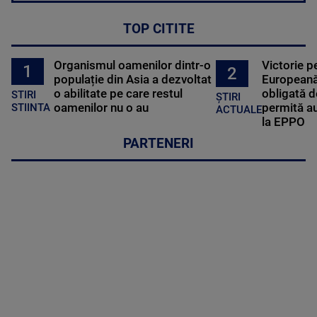
TOP CITITE
Organismul oamenilor dintr-o
Victorie p
1
2
populație din Asia a dezvoltat
Europeană
o abilitate pe care restul
obligată d
STIRI
ȘTIRI
oamenilor nu o au
permită au
STIINTA
ACTUALE
la EPPO
PARTENERI