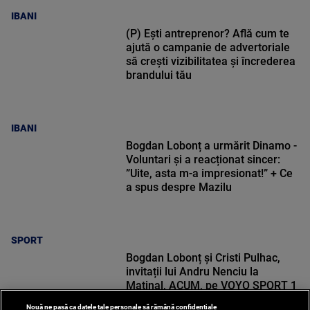
IBANI
(P) Ești antreprenor? Află cum te
ajută o campanie de advertoriale
să crești vizibilitatea și încrederea
brandului tău
IBANI
Bogdan Lobonț a urmărit Dinamo -
Voluntari și a reacționat sincer:
”Uite, asta m-a impresionat!” + Ce
a spus despre Mazilu
SPORT
Bogdan Lobonț și Cristi Pulhac,
invitații lui Andru Nenciu la
Matinal, ACUM, pe VOYO SPORT 1
Nouă ne pasă ca datele tale personale să rămână confidențiale