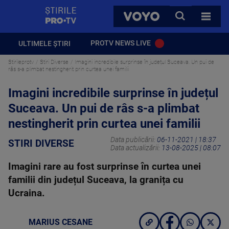
StirilePROTV
CAUTA
VOYO
TOATE 
PROTV NEWS LIVE
ULTIMELE ȘTIRI
Stirileprotv
Stiri Diverse
Imagini incredibile surprinse în județul Suceava. Un pui de
râs s-a plimbat nestingherit prin curtea unei familii
Imagini incredibile surprinse în județul
Suceava. Un pui de râs s-a plimbat
nestingherit prin curtea unei familii
Data publicării:
06-11-2021 | 18:37
STIRI DIVERSE
Data actualizării:
13-08-2025 | 08:07
Imagini rare au fost surprinse în curtea unei
familii din județul Suceava, la granița cu
Ucraina.
MARIUS CESANE