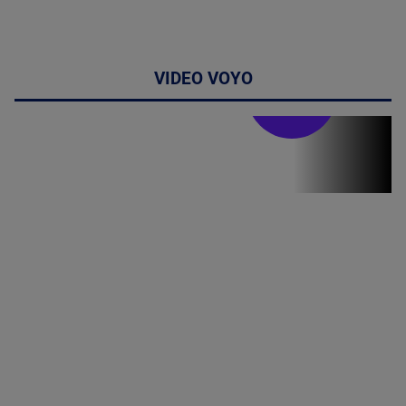
VIDEO VOYO
Stirile PRO TV
Stirile PRO
TV # 19.00 -
8 August
2026
MAI