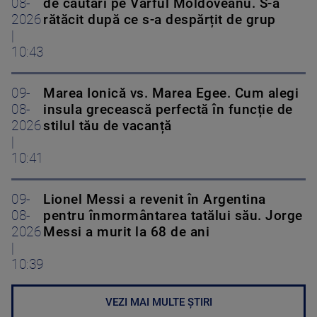
08-
de căutări pe Vârful Moldoveanu. S-a
2026
rătăcit după ce s-a despărțit de grup
|
10:43
09-
Marea Ionică vs. Marea Egee. Cum alegi
08-
insula grecească perfectă în funcție de
2026
stilul tău de vacanță
|
10:41
09-
Lionel Messi a revenit în Argentina
08-
pentru înmormântarea tatălui său. Jorge
2026
Messi a murit la 68 de ani
|
10:39
VEZI MAI MULTE ȘTIRI