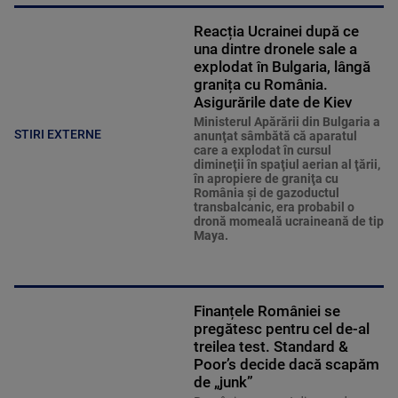
Reacția Ucrainei după ce
una dintre dronele sale a
explodat în Bulgaria, lângă
granița cu România.
Asigurările date de Kiev
Ministerul Apărării din Bulgaria a
STIRI EXTERNE
anunţat sâmbătă că aparatul
care a explodat în cursul
dimineţii în spaţiul aerian al ţării,
în apropiere de graniţa cu
România şi de gazoductul
transbalcanic, era probabil o
dronă momeală ucraineană de tip
Maya.
Finanțele României se
pregătesc pentru cel de-al
treilea test. Standard &
Poor’s decide dacă scapăm
de „junk”