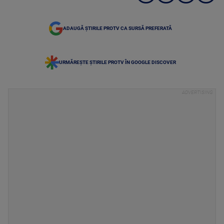
ADAUGĂ ȘTIRILE PROTV CA SURSĂ PREFERATĂ
URMĂREȘTE ȘTIRILE PROTV ÎN GOOGLE DISCOVER