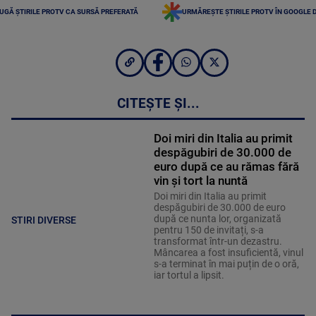
UGĂ ȘTIRILE PROTV CA SURSĂ PREFERATĂ
URMĂREȘTE ȘTIRILE PROTV ÎN GOOGLE 
CITEȘTE ȘI...
Doi miri din Italia au primit
despăgubiri de 30.000 de
euro după ce au rămas fără
vin și tort la nuntă
Doi miri din Italia au primit
despăgubiri de 30.000 de euro
după ce nunta lor, organizată
STIRI DIVERSE
pentru 150 de invitați, s-a
transformat într-un dezastru.
Mâncarea a fost insuficientă, vinul
s-a terminat în mai puțin de o oră,
iar tortul a lipsit.