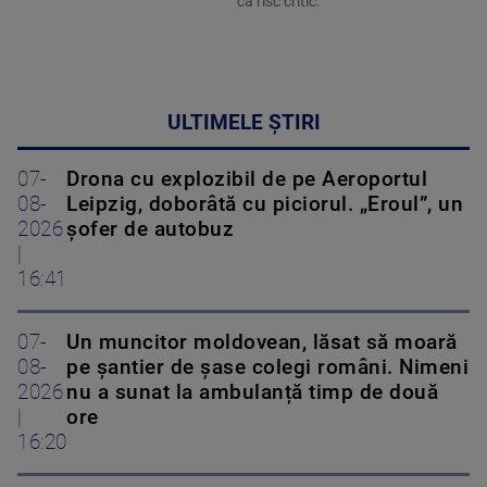
ca risc critic.
ULTIMELE ȘTIRI
07-
Drona cu explozibil de pe Aeroportul
08-
Leipzig, doborâtă cu piciorul. „Eroul”, un
2026
șofer de autobuz
|
16:41
07-
Un muncitor moldovean, lăsat să moară
08-
pe șantier de șase colegi români. Nimeni
2026
nu a sunat la ambulanță timp de două
|
ore
16:20