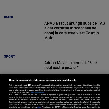
IBANI
ANAD a făcut anunțul după ce TAS
a dat verdictul în scandalul de
dopaj în care este vizat Cosmin
Matei
SPORT
Adrian Mazilu a semnat: ”Este
noul nostru jucător”
Nouă ne pasă ca datele tale personale să rămână confidențiale
Noi și partenerii noștri
201
stocăm și/sau accesăm informații pe dispozitivul dvs., precum identificatorii cookie
unici pentru prelucrarea datelor cu caracter personal. Puteți accepta sau gestiona alegerile dvs. făcând clic mai jos
sau în orice moment, pe pagina cu politica de confidențialitate. Aceste alegeri vor fi raportate partenerilor noștri și
nu vă vor afecta navigarea.
Mai multe detalii
Noi si partenerii nostri (retelele de socializare si agentiile de publicitate partenere, precum si furnizorii nostri de
SPORT
servicii de date analitice) prelucram date pentru a permite website-ului sa functioneze, pentru a personaliza
continutul si anunturile publicitare afisate in functie de interesele si/sau profilul dvs., pentru a va oferi
functionalitati aferente retelelor de socializare si pentru a analiza traficul pe website. Beneficiati de drepturile
prevazute de art. 15-22 din GDPR in legatura cu prelucrarea datelor cu caracter personal. Aceste drepturi pot fi
exercitate prin modalitatea indicata
aici
. Prin click pe “ACCEPT TOATE”, acceptati folosirea tuturor Tehnologiilor de