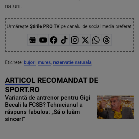
naturii.
Urmărește
Știrile PRO TV
pe canalul de social media preferat:
Etichete:
bujori
,
mures
,
rezervatie naturala
,
ARTICOL RECOMANDAT DE
SPORT.RO
Variantă de antrenor pentru Gigi
Becali la FCSB? Tehnicianul a
răspuns fabulos: „Să o luăm
sincer!”