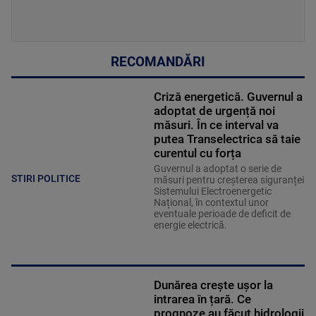
RECOMANDĂRI
Criză energetică. Guvernul a
adoptat de urgență noi
măsuri. În ce interval va
putea Transelectrica să taie
curentul cu forța
Guvernul a adoptat o serie de
STIRI POLITICE
măsuri pentru creșterea siguranței
Sistemului Electroenergetic
Național, în contextul unor
eventuale perioade de deficit de
energie electrică.
Dunărea crește ușor la
intrarea în țară. Ce
prognoze au făcut hidrologii