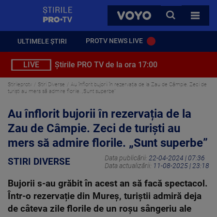
StirilePROTV
CAUTA
VOYO
TOATE 
PROTV NEWS LIVE
ULTIMELE ȘTIRI
LIVE
Știrile PRO TV de la ora 17:00
Stirileprotv
Stiri Diverse
Au înflorit bujorii în rezervația de la Zau de Câmpie. Zeci de
turiști au mers să admire florile. „Sunt superbe”
Au înflorit bujorii în rezervația de la
Zau de Câmpie. Zeci de turiști au
mers să admire florile. „Sunt superbe”
Data publicării:
22-04-2024 | 07:36
STIRI DIVERSE
Data actualizării:
11-08-2025 | 23:18
Bujorii s-au grăbit în acest an să facă spectacol.
Într-o rezervație din Mureș, turiștii admiră deja
de câteva zile florile de un roșu sângeriu ale