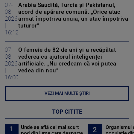
07-
Arabia Saudită, Turcia și Pakistanul,
08-
acord de apărare comună. „Orice atac
2026
armat împotriva unuia, un atac împotriva
|
tuturor”
16:12
07-
O femeie de 82 de ani și-a recăpătat
08-
vederea cu ajutorul inteligenței
2026
artificiale. „Nu credeam că voi putea
|
vedea din nou”
16:00
VEZI MAI MULTE ȘTIRI
TOP CITITE
Unde se află cel mai scurt
Organismul 
1
2
pod din lume care desparte
populație di