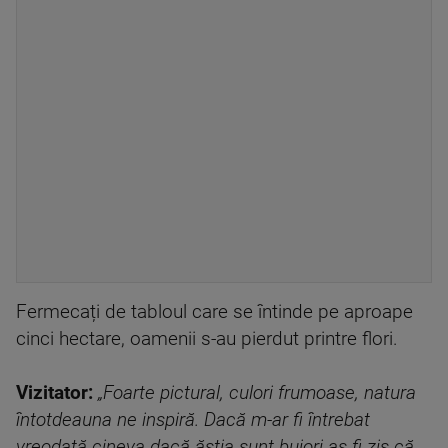
Fermecați de tabloul care se întinde pe aproape
cinci hectare, oamenii s-au pierdut printre flori.
Vizitator:
„Foarte pictural, culori frumoase, natura
întotdeauna ne inspiră. Dacă m-ar fi întrebat
vreodată cineva dacă ăștia sunt bujori aș fi zis că