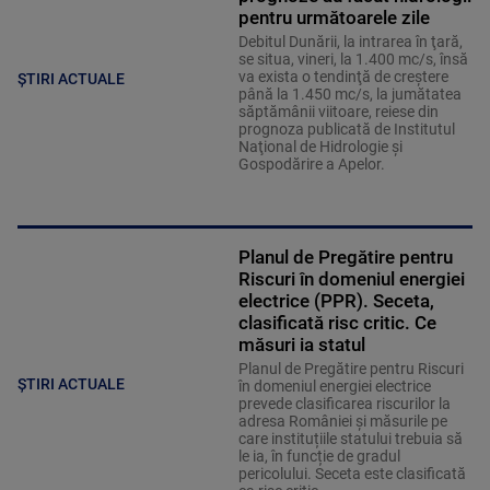
pentru următoarele zile
Debitul Dunării, la intrarea în ţară,
se situa, vineri, la 1.400 mc/s, însă
va exista o tendinţă de creştere
ȘTIRI ACTUALE
până la 1.450 mc/s, la jumătatea
săptămânii viitoare, reiese din
prognoza publicată de Institutul
Naţional de Hidrologie şi
Gospodărire a Apelor.
Planul de Pregătire pentru
Riscuri în domeniul energiei
electrice (PPR). Seceta,
clasificată risc critic. Ce
măsuri ia statul
Planul de Pregătire pentru Riscuri
ȘTIRI ACTUALE
în domeniul energiei electrice
prevede clasificarea riscurilor la
adresa României și măsurile pe
care instituțiile statului trebuia să
le ia, în funcție de gradul
pericolului. Seceta este clasificată