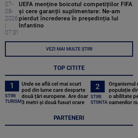
07-
UEFA menține boicotul competițiilor FIFA
08-
și cere garanții suplimentare: Ne-am
2026
pierdut încrederea în președinția lui
|
Infantino
07:31
VEZI MAI MULTE ȘTIRI
TOP CITITE
Unde se află cel mai scurt
Organismul 
1
2
pod din lume care desparte
populație di
STIRI
două țări europene. Are doar
o abilitate p
STIRI
TURISM
3 metri și două fusuri orare
oamenilor nu
STIINTA
PARTENERI