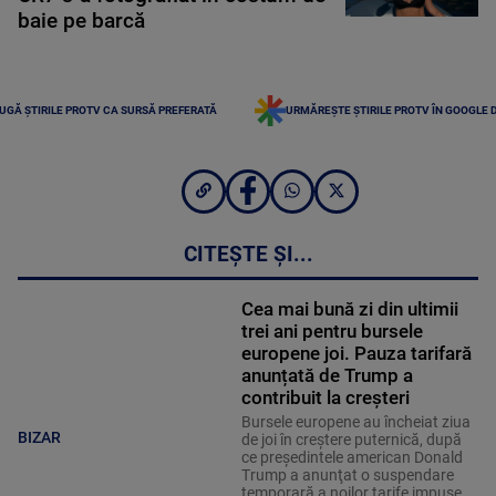
baie pe barcă
UGĂ ȘTIRILE PROTV CA SURSĂ PREFERATĂ
URMĂREȘTE ȘTIRILE PROTV ÎN GOOGLE 
CITEȘTE ȘI...
Cea mai bună zi din ultimii
trei ani pentru bursele
europene joi. Pauza tarifară
anunțată de Trump a
contribuit la creșteri
Bursele europene au încheiat ziua
BIZAR
de joi în creştere puternică, după
ce preşedintele american Donald
Trump a anunţat o suspendare
temporară a noilor tarife impuse