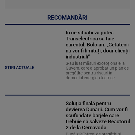
RECOMANDĂRI
În ce situații va putea
Transelectrica să taie
curentul. Bolojan: „Cetățenii
nu vor fi limitați, doar clienții
industriali”
S-au luat măsuri excepționale la
ȘTIRI ACTUALE
Guvern, care a aprobat un plan de
pregătire pentru riscuri în
domeniul energiei electrice.
Soluția finală pentru
devierea Dunării. Cum vor fi
scufundate barjele care
trebuie să salveze Reactorul
2 de la Cernavodă
După zile întregi de pregătiri și