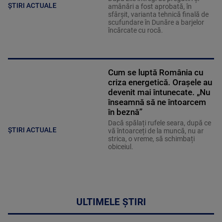
ȘTIRI ACTUALE
amânări a fost aprobată, în
sfârșit, varianta tehnică finală de
scufundare în Dunăre a barjelor
încărcate cu rocă.
Cum se luptă România cu
criza energetică. Orașele au
devenit mai întunecate. „Nu
înseamnă să ne întoarcem
în beznă”
Dacă spălați rufele seara, după ce
ȘTIRI ACTUALE
vă întoarceți de la muncă, nu ar
strica, o vreme, să schimbați
obiceiul.
ULTIMELE ȘTIRI