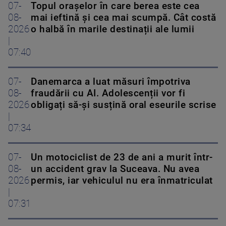
07-
Topul orașelor în care berea este cea
08-
mai ieftină și cea mai scumpă. Cât costă
2026
o halbă în marile destinații ale lumii
|
07:40
07-
Danemarca a luat măsuri împotriva
08-
fraudării cu AI. Adolescenții vor fi
2026
obligați să-și susțină oral eseurile scrise
|
07:34
07-
Un motociclist de 23 de ani a murit într-
08-
un accident grav la Suceava. Nu avea
2026
permis, iar vehiculul nu era înmatriculat
|
07:31