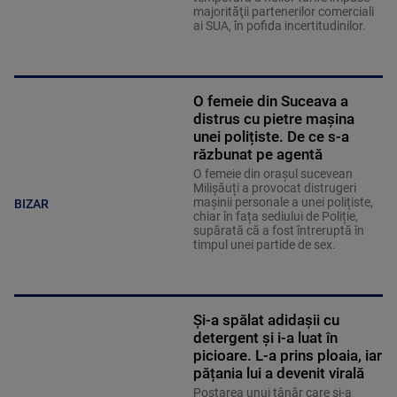
majorităţii partenerilor comerciali
ai SUA, în pofida incertitudinilor.
O femeie din Suceava a
distrus cu pietre mașina
unei polițiste. De ce s-a
răzbunat pe agentă
O femeie din orașul sucevean
Milișăuți a provocat distrugeri
mașinii personale a unei polițiste,
BIZAR
chiar în fața sediului de Poliție,
supărată că a fost întreruptă în
timpul unei partide de sex.
Și-a spălat adidașii cu
detergent și i-a luat în
picioare. L-a prins ploaia, iar
pățania lui a devenit virală
Postarea unui tânăr care și-a