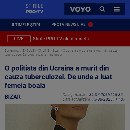
StirilePROTV
CAUTA
VOYO
TOATE 
PROTV NEWS LIVE
ULTIMELE ȘTIRI
LIVE
Știrile PRO TV ale dimineții
Stirileprotv
EXCLUSIV ONLINE
Bizar
O politista din Ucraina a murit din cauza
tuberculozei. De unde a luat femeia boala
O politista din Ucraina a murit din
cauza tuberculozei. De unde a luat
femeia boala
Data publicării:
31-07-2016 | 15:39
BIZAR
Data actualizării:
15-08-2025 | 14:07