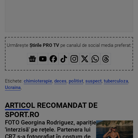
Urmărește
Știrile PRO TV
pe canalul de social media preferat:
Etichete:
chimioterapie
,
deces
,
politist
,
suspect
,
tuberculoza
,
Ucraina
,
ARTICOL RECOMANDAT DE
SPORT.RO
FOTO Georgina Rodriguez, apariție
'interzisă' pe rețele. Partenera lui
CR7 s-a fotografiat în costum de