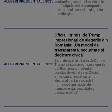
ALEGERI PREZIDENTIALE 2025
veniturilor și cheltuielilor din cele
două săptămâni de campanie
pentru turul secund al alegerilor
prezidențiale.
Oficialii trimiși de Trump,
impresionați de alegerile din
România: „Un model de
transparență, securitate și
dedicare civică”
Șeful delegației trimise de Donald
ALEGERI PREZIDENTIALE 2025
Trump să supravegheze alegerile
din România a prezentat
concluziile vizitei sale. Oficialul
american a lăudat sistemul
electoral din țara noastră,
numindu-l „un model de
transparență, securitate și
dedicare civică”.