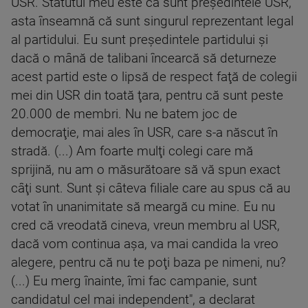
USR. Statutul meu este că sunt preşedintele USR,
asta înseamnă că sunt singurul reprezentant legal
al partidului. Eu sunt preşedintele partidului şi
dacă o mână de talibani încearcă să deturneze
acest partid este o lipsă de respect faţă de colegii
mei din USR din toată ţara, pentru că sunt peste
20.000 de membri. Nu ne batem joc de
democraţie, mai ales în USR, care s-a născut în
stradă. (...) Am foarte mulţi colegi care mă
sprijină, nu am o măsurătoare să vă spun exact
câţi sunt. Sunt şi câteva filiale care au spus că au
votat în unanimitate să meargă cu mine. Eu nu
cred că vreodată cineva, vreun membru al USR,
dacă vom continua aşa, va mai candida la vreo
alegere, pentru că nu te poţi baza pe nimeni, nu?
(...) Eu merg înainte, îmi fac campanie, sunt
candidatul cel mai independent", a declarat