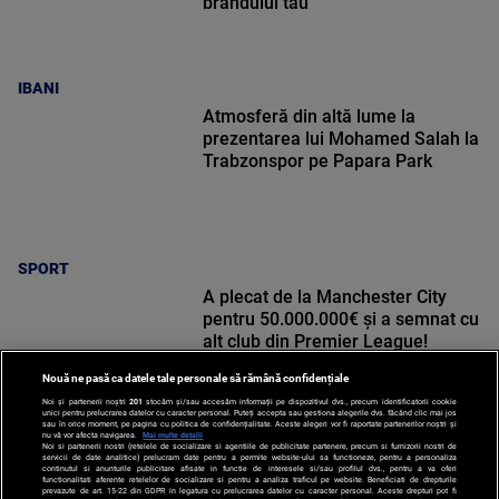
brandului tău
IBANI
Atmosferă din altă lume la
prezentarea lui Mohamed Salah la
Trabzonspor pe Papara Park
SPORT
A plecat de la Manchester City
pentru 50.000.000€ și a semnat cu
alt club din Premier League!
Nouă ne pasă ca datele tale personale să rămână confidențiale
Noi și partenerii noștri
201
stocăm și/sau accesăm informații pe dispozitivul dvs., precum identificatorii cookie
unici pentru prelucrarea datelor cu caracter personal. Puteți accepta sau gestiona alegerile dvs. făcând clic mai jos
sau în orice moment, pe pagina cu politica de confidențialitate. Aceste alegeri vor fi raportate partenerilor noștri și
nu vă vor afecta navigarea.
Mai multe detalii
SPORT
Noi si partenerii nostri (retelele de socializare si agentiile de publicitate partenere, precum si furnizorii nostri de
servicii de date analitice) prelucram date pentru a permite website-ului sa functioneze, pentru a personaliza
continutul si anunturile publicitare afisate in functie de interesele si/sau profilul dvs., pentru a va oferi
functionalitati aferente retelelor de socializare si pentru a analiza traficul pe website. Beneficiati de drepturile
prevazute de art. 15-22 din GDPR in legatura cu prelucrarea datelor cu caracter personal. Aceste drepturi pot fi