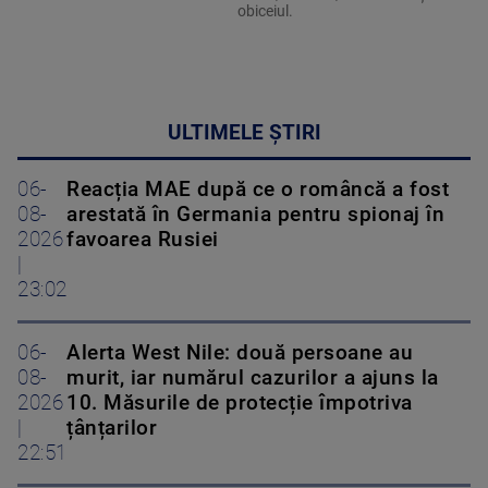
obiceiul.
ULTIMELE ȘTIRI
06-
Reacția MAE după ce o româncă a fost
08-
arestată în Germania pentru spionaj în
2026
favoarea Rusiei
|
23:02
06-
Alerta West Nile: două persoane au
08-
murit, iar numărul cazurilor a ajuns la
2026
10. Măsurile de protecție împotriva
|
țânțarilor
22:51