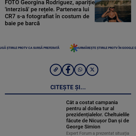
FOTO Georgina Rodriguez, apariție
'interzisă' pe rețele. Partenera lui
CR7 s-a fotografiat în costum de
baie pe barcă
UGĂ ȘTIRILE PROTV CA SURSĂ PREFERATĂ
URMĂREȘTE ȘTIRILE PROTV ÎN GOOGLE 
CITEȘTE ȘI...
Cât a costat campania
pentru al doilea tur al
prezidențialelor. Cheltuielile
făcute de Nicușor Dan și de
George Simion
Expert Forum a prezentat situația