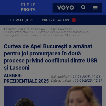
StirilePROTV
CAUTA
VOYO
TOATE 
PROTV NEWS LIVE
ULTIMELE ȘTIRI
Stirileprotv
Alegeri în România 2024
Alegeri prezidentiale
Alegeri prezidentiale 2025
Curtea de Apel București a amânat pentru joi
pronunţarea în două procese privind conflictul dintre USR şi Lasconi
Curtea de Apel București a amânat
pentru joi pronunţarea în două
procese privind conflictul dintre USR
şi Lasconi
ALEGERI
Data publicării:
16-04-2025 | 20:04
PREZIDENTIALE 2025
Data actualizării:
11-08-2025 | 12:57