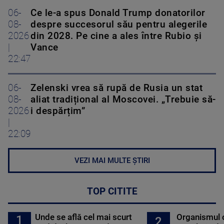
06-
Ce le-a spus Donald Trump donatorilor
08-
despre succesorul său pentru alegerile
2026
din 2028. Pe cine a ales între Rubio și
|
Vance
22:47
06-
Zelenski vrea să rupă de Rusia un stat
08-
aliat tradițional al Moscovei. „Trebuie să-
2026
i despărțim”
|
22:09
VEZI MAI MULTE ȘTIRI
TOP CITITE
Unde se află cel mai scurt
Organismul 
1
2