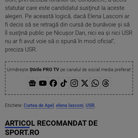
statutar care este candidatul susţinut la aceste
alegeri. Pe această logică, dacă Elena Lasconi ar
fi decis să se retragă din cursă de bunăvoie şi să
îl susţină public pe Nicuşor Dan, nici ea şi nici USR
nu ar fi avut voie să o spună în mod oficial",
preciza USR.
Urmărește
Știrile PRO TV
pe canalul de social media preferat:
Etichete:
Curtea de Apel
,
elena lasconi
,
USR
,
ARTICOL RECOMANDAT DE
SPORT.RO