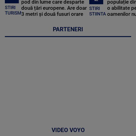
pod din lume care desparte
populație di
STIRI
două țări europene. Are doar
o abilitate p
STIRI
TURISM
3 metri și două fusuri orare
oamenilor nu
STIINTA
PARTENERI
VIDEO VOYO