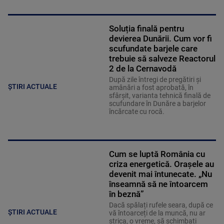
Soluția finală pentru
devierea Dunării. Cum vor fi
scufundate barjele care
trebuie să salveze Reactorul
2 de la Cernavodă
După zile întregi de pregătiri și
ȘTIRI ACTUALE
amânări a fost aprobată, în
sfârșit, varianta tehnică finală de
scufundare în Dunăre a barjelor
încărcate cu rocă.
Cum se luptă România cu
criza energetică. Orașele au
devenit mai întunecate. „Nu
înseamnă să ne întoarcem
în beznă”
Dacă spălați rufele seara, după ce
ȘTIRI ACTUALE
vă întoarceți de la muncă, nu ar
strica, o vreme, să schimbați