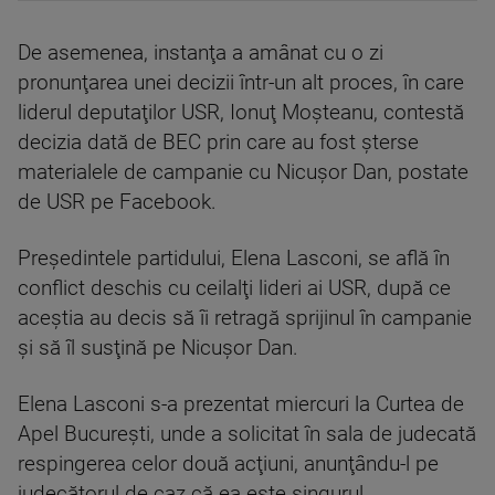
De asemenea, instanţa a amânat cu o zi
pronunţarea unei decizii într-un alt proces, în care
liderul deputaţilor USR, Ionuţ Moşteanu, contestă
decizia dată de BEC prin care au fost şterse
materialele de campanie cu Nicuşor Dan, postate
de USR pe Facebook.
Preşedintele partidului, Elena Lasconi, se află în
conflict deschis cu ceilalţi lideri ai USR, după ce
aceştia au decis să îi retragă sprijinul în campanie
şi să îl susţină pe Nicuşor Dan.
Elena Lasconi s-a prezentat miercuri la Curtea de
Apel Bucureşti, unde a solicitat în sala de judecată
respingerea celor două acţiuni, anunţându-l pe
judecătorul de caz că ea este singurul