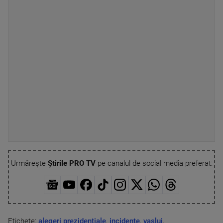
Urmărește
Știrile PRO TV
pe canalul de social media preferat:
Etichete:
alegeri prezidentiale
,
incidente
,
vaslui
,