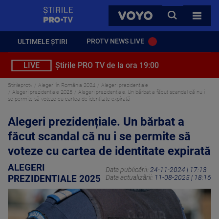
StirilePROTV
CAUTA
VOYO
TOATE 
PROTV NEWS LIVE
ULTIMELE ȘTIRI
LIVE
Știrile PRO TV de la ora 19:00
Stirileprotv
Alegeri în România 2024
Alegeri prezidentiale
Alegeri prezidentiale 2025
Alegeri prezidențiale. Un bărbat a făcut scandal că nu i
se permite să voteze cu cartea de identitate expirată
Alegeri prezidențiale. Un bărbat a
făcut scandal că nu i se permite să
voteze cu cartea de identitate expirată
ALEGERI
Data publicării:
24-11-2024 | 17:13
PREZIDENTIALE 2025
Data actualizării:
11-08-2025 | 18:16