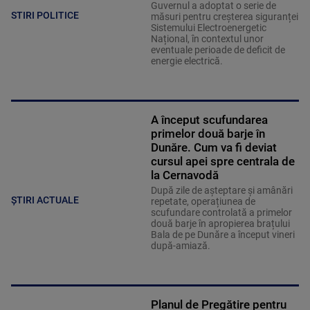
Guvernul a adoptat o serie de
STIRI POLITICE
măsuri pentru creșterea siguranței
Sistemului Electroenergetic
Național, în contextul unor
eventuale perioade de deficit de
energie electrică.
A început scufundarea
primelor două barje în
Dunăre. Cum va fi deviat
cursul apei spre centrala de
la Cernavodă
După zile de așteptare și amânări
ȘTIRI ACTUALE
repetate, operațiunea de
scufundare controlată a primelor
două barje în apropierea brațului
Bala de pe Dunăre a început vineri
după-amiază.
Planul de Pregătire pentru