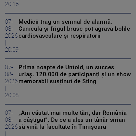
20:15
07-
Medicii trag un semnal de alarmă.
08-
Canicula și frigul brusc pot agrava bolile
2026
cardiovasculare și respiratorii
|
20:09
07-
Prima noapte de Untold, un succes
08-
uriaș. 120.000 de participanți și un show
2026
memorabil susținut de Sting
|
20:08
07-
„Am căutat mai multe țări, dar România
08-
a câștigat”. De ce a ales un tânăr sirian
2026
să vină la facultate în Timișoara
|