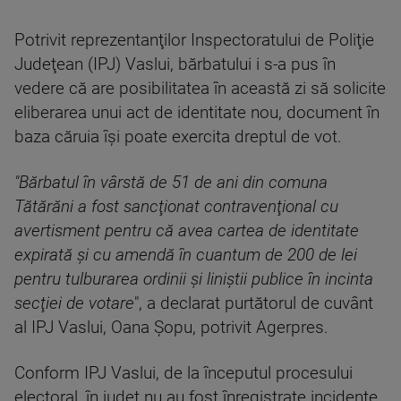
Potrivit reprezentanţilor Inspectoratului de Poliţie
Judeţean (IPJ) Vaslui, bărbatului i s-a pus în
vedere că are posibilitatea în această zi să solicite
eliberarea unui act de identitate nou, document în
baza căruia îşi poate exercita dreptul de vot.
"Bărbatul în vârstă de 51 de ani din comuna
Tătărăni a fost sancţionat contravenţional cu
avertisment pentru că avea cartea de identitate
expirată şi cu amendă în cuantum de 200 de lei
pentru tulburarea ordinii şi liniştii publice în incinta
secţiei de votare
", a declarat purtătorul de cuvânt
al IPJ Vaslui, Oana Şopu, potrivit Agerpres.
Conform IPJ Vaslui, de la începutul procesului
electoral, în judeţ nu au fost înregistrate incidente