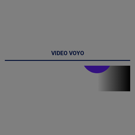
VIDEO VOYO
Stirile PRO TV
Stirile PRO
TV # 17.00 -