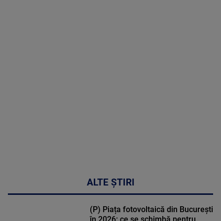
07 August
2026
MAI
MULTE
DETALII
50:51
ALTE ȘTIRI
(P) Piața fotovoltaică din București
în 2026: ce se schimbă pentru