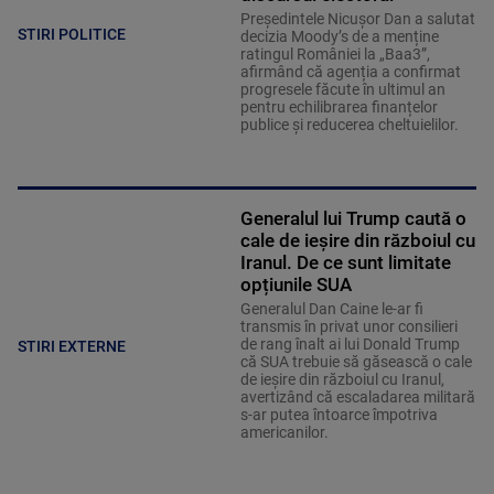
Președintele Nicușor Dan a salutat
STIRI POLITICE
decizia Moody’s de a menține
ratingul României la „Baa3”,
afirmând că agenția a confirmat
progresele făcute în ultimul an
pentru echilibrarea finanțelor
publice și reducerea cheltuielilor.
Generalul lui Trump caută o
cale de ieșire din războiul cu
Iranul. De ce sunt limitate
opțiunile SUA
Generalul Dan Caine le-ar fi
transmis în privat unor consilieri
de rang înalt ai lui Donald Trump
STIRI EXTERNE
că SUA trebuie să găsească o cale
de ieșire din războiul cu Iranul,
avertizând că escaladarea militară
s-ar putea întoarce împotriva
americanilor.