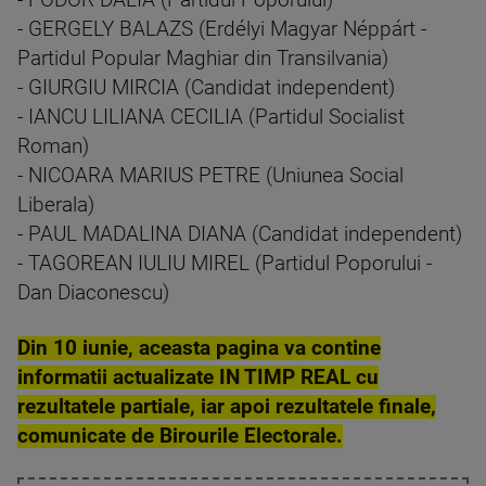
- FODOR DALIA (Partidul Poporului)
- GERGELY BALAZS (Erdélyi Magyar Néppárt -
Partidul Popular Maghiar din Transilvania)
- GIURGIU MIRCIA (Candidat independent)
- IANCU LILIANA CECILIA (Partidul Socialist
Roman)
- NICOARA MARIUS PETRE (Uniunea Social
Liberala)
- PAUL MADALINA DIANA (Candidat independent)
- TAGOREAN IULIU MIREL (Partidul Poporului -
Dan Diaconescu)
Din 10 iunie, aceasta pagina va contine
informatii actualizate IN TIMP REAL cu
rezultatele partiale, iar apoi rezultatele finale,
comunicate de Birourile Electorale.