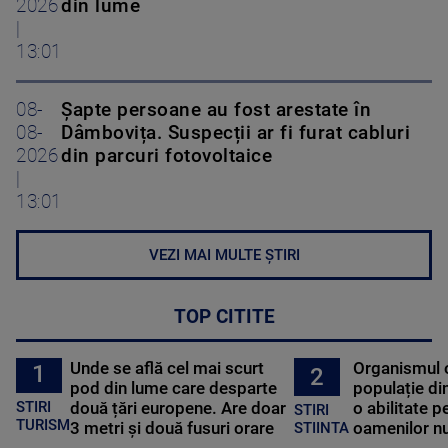
2026
din lume
|
13:01
08-
Șapte persoane au fost arestate în
08-
Dâmbovița. Suspecții ar fi furat cabluri
2026
din parcuri fotovoltaice
|
13:01
VEZI MAI MULTE ȘTIRI
TOP CITITE
Unde se află cel mai scurt
Organismul 
1
2
pod din lume care desparte
populație di
STIRI
două țări europene. Are doar
o abilitate p
STIRI
TURISM
3 metri și două fusuri orare
oamenilor nu
STIINTA