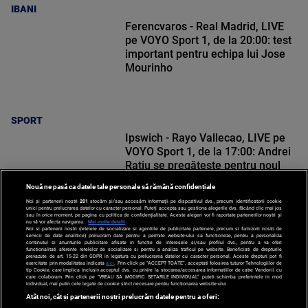
IBANI
Ferencvaros - Real Madrid, LIVE
pe VOYO Sport 1, de la 20:00: test
important pentru echipa lui Jose
Mourinho
SPORT
Ipswich - Rayo Vallecao, LIVE pe
VOYO Sport 1, de la 17:00: Andrei
Rațiu se pregătește pentru noul
sezon de La Liga
Nouă ne pasă ca datele tale personale să rămână confidențiale
Noi și partenerii noștri
201
stocăm și/sau accesăm informații pe dispozitivul dvs., precum identificatorii cookie
unici pentru prelucrarea datelor cu caracter personal. Puteți accepta sau gestiona alegerile dvs. făcând clic mai jos
sau în orice moment, pe pagina cu politica de confidențialitate. Aceste alegeri vor fi raportate partenerilor noștri și
nu vă vor afecta navigarea.
Mai multe detalii
Noi si partenerii nostri (retelele de socializare si agentiile de publicitate partenere, precum si furnizorii nostri de
SPORT
servicii de date analitice) prelucram date pentru a permite website-ului sa functioneze, pentru a personaliza
continutul si anunturile publicitare afisate in functie de interesele si/sau profilul dvs., pentru a va oferi
functionalitati aferente retelelor de socializare si pentru a analiza traficul pe website. Beneficiati de drepturile
prevazute de art. 15-22 din GDPR in legatura cu prelucrarea datelor cu caracter personal. Aceste drepturi pot fi
exercitate prin modalitatea indicata
aici
. Prin click pe “ACCEPT TOATE”, acceptati folosirea tuturor Tehnologiilor de
tip Cookie, care implica inclusiv acceptul dvs. cu privire la stocarea/accesarea informatiilor de catre Vendor-ii cu
care colaboram. Prin click pe “VREAU SA MODIFIC SETARILE INDIVIDUAL” puteti schimba preferintele in mod
individual, mai putin cele legate de cookie strict necesare pentru functionarea website-ului.
Atât noi, cât și partenerii noștri prelucrăm datele pentru a oferi: