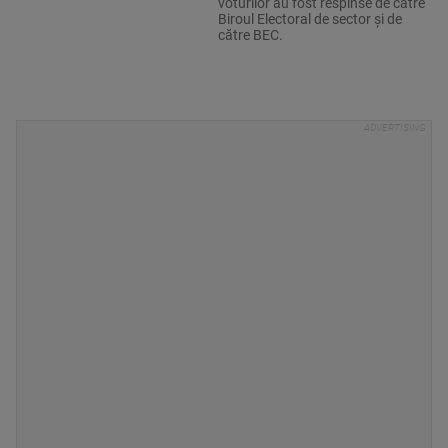
voturilor au fost respinse de către
Biroul Electoral de sector şi de
către BEC.