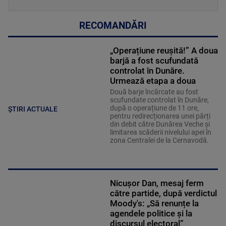
RECOMANDĂRI
„Operațiune reușită!” A doua
barjă a fost scufundată
controlat în Dunăre.
Urmează etapa a doua
Două barje încărcate au fost
scufundate controlat în Dunăre,
după o operațiune de 11 ore,
ȘTIRI ACTUALE
pentru redirecționarea unei părți
din debit către Dunărea Veche și
limitarea scăderii nivelului apei în
zona Centralei de la Cernavodă.
Nicușor Dan, mesaj ferm
către partide, după verdictul
Moody's: „Să renunțe la
agendele politice şi la
discursul electoral”