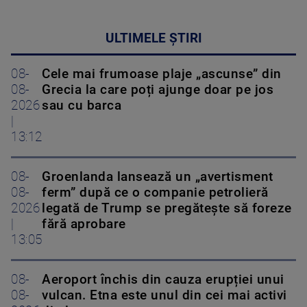
ULTIMELE ȘTIRI
08-
Cele mai frumoase plaje „ascunse” din
08-
Grecia la care poți ajunge doar pe jos
2026
sau cu barca
|
13:12
08-
Groenlanda lansează un „avertisment
08-
ferm” după ce o companie petrolieră
2026
legată de Trump se pregătește să foreze
|
fără aprobare
13:05
08-
Aeroport închis din cauza erupției unui
08-
vulcan. Etna este unul din cei mai activi