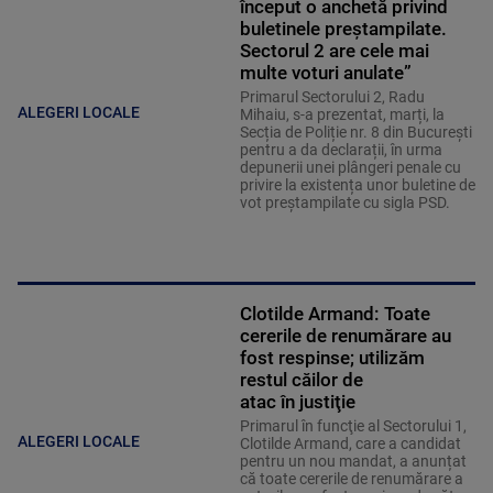
început o anchetă privind
buletinele preştampilate.
Sectorul 2 are cele mai
multe voturi anulate”
Primarul Sectorului 2, Radu
ALEGERI LOCALE
Mihaiu, s-a prezentat, marți, la
Secția de Poliție nr. 8 din București
pentru a da declarații, în urma
depunerii unei plângeri penale cu
privire la existența unor buletine de
vot preștampilate cu sigla PSD.
Clotilde Armand: Toate
cererile de renumărare au
fost respinse; utilizăm
restul căilor de
atac în justiţie
Primarul în funcţie al Sectorului 1,
ALEGERI LOCALE
Clotilde Armand, care a candidat
pentru un nou mandat, a anunțat
că toate cererile de renumărare a