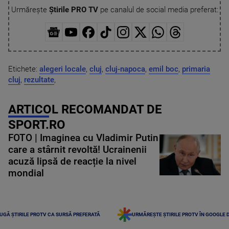
Urmărește
Știrile PRO TV
pe canalul de social media preferat:
Etichete:
alegeri locale
,
cluj
,
cluj-napoca
,
emil boc
,
primaria
cluj
,
rezultate
,
ARTICOL RECOMANDAT DE
SPORT.RO
FOTO | Imaginea cu Vladimir Putin
care a stârnit revoltă! Ucrainenii
acuză lipsă de reacție la nivel
mondial
UGĂ ȘTIRILE PROTV CA SURSĂ PREFERATĂ
URMĂREȘTE ȘTIRILE PROTV ÎN GOOGLE 