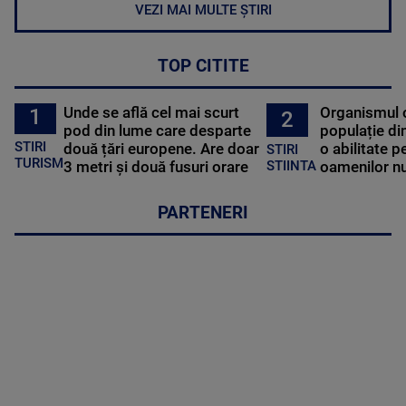
VEZI MAI MULTE ȘTIRI
TOP CITITE
Unde se află cel mai scurt
Organismul 
1
2
pod din lume care desparte
populație di
STIRI
două țări europene. Are doar
o abilitate p
STIRI
TURISM
3 metri și două fusuri orare
oamenilor nu
STIINTA
PARTENERI