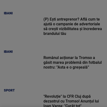
IBANI
(P) Ești antreprenor? Află cum te
ajută o campanie de advertoriale
să crești vizibilitatea și încrederea
brandului tău
IBANI
Românul acționar la Tromso a
găsit marea problemă din fotbalul
nostru: ”Asta e o greșeală”
SPORT
"Revoluție" la CFR Cluj după
dezastrul cu Tromso! Anunțul lui
Ioan Varga: "Curăț tot"