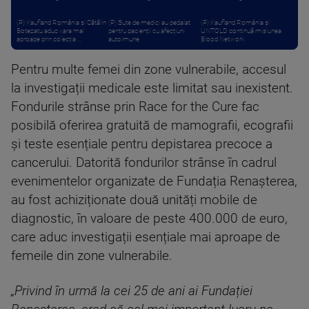
(P) Kaufland România și Cătălin
(P) Sute de medici au pedalat
(P) Kaufland România și
Botezatu aduc vara mai
pentru pacienții cu afecțiuni
UNTOLD continuă misiunea
aproape prin colecția ...
autoimune
Blood Network
Pentru multe femei din zone vulnerabile, accesul
la investigații medicale este limitat sau inexistent.
Fondurile strânse prin Race for the Cure fac
posibilă oferirea gratuită de mamografii, ecografii
și teste esențiale pentru depistarea precoce a
cancerului. Datorită fondurilor strânse în cadrul
evenimentelor organizate de Fundația Renașterea,
au fost achiziționate două unități mobile de
diagnostic, în valoare de peste 400.000 de euro,
care aduc investigații esențiale mai aproape de
femeile din zone vulnerabile.
„Privind în urmă la cei 25 de ani ai Fundației