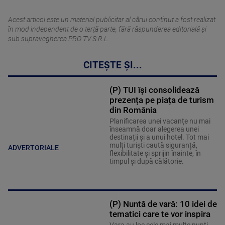
Acest articol este un material publicitar al cărui conținut a fost realizat
în mod independent de o terță parte, fără răspunderea editorială şi
sub supravegherea PRO TV S.R.L.
CITEȘTE ȘI...
(P) TUI își consolidează
prezența pe piața de turism
din România
Planificarea unei vacanțe nu mai
înseamnă doar alegerea unei
destinații și a unui hotel. Tot mai
mulți turiști caută siguranță,
ADVERTORIALE
flexibilitate și sprijin înainte, în
timpul și după călătorie.
(P) Nuntă de vară: 10 idei de
tematici care te vor inspira
Vara au loc cele mai multe nunţi.