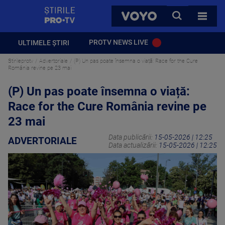
StirilePROTV
CAUTA
VOYO
TOATE 
PROTV NEWS LIVE
ULTIMELE ȘTIRI
Stirileprotv
Advertoriale
(P) Un pas poate însemna o viață: Race for the Cure
România revine pe 23 mai
(P) Un pas poate însemna o viață:
Race for the Cure România revine pe
23 mai
Data publicării:
15-05-2026 | 12:25
ADVERTORIALE
Data actualizării:
15-05-2026 | 12:25