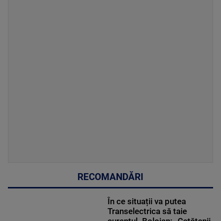
RECOMANDĂRI
În ce situații va putea
Transelectrica să taie
curentul. Bolojan: „Cetățenii