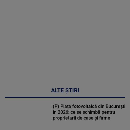
MAI
MULTE
DETALII
47:43
ALTE ȘTIRI
(P) Piața fotovoltaică din București
în 2026: ce se schimbă pentru
proprietarii de case și firme