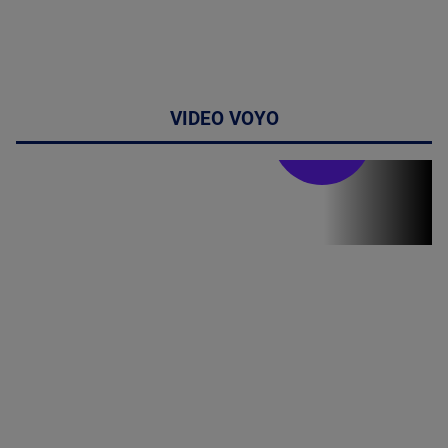
VIDEO VOYO
Stirile PRO TV
Stirile PRO
TV # 19.00 -
06 August
2026