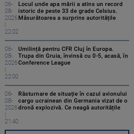
06-
Locul unde apa mării a atins un record
08-
istoric de peste 33 de grade Celsius.
2026
Măsurătoarea a surprins autoritățile
|
22:02
06-
Umilință pentru CFR Cluj în Europa.
08-
Trupa din Gruia, învinsă cu 0-5, acasă, în
2026
Conference League
|
22:00
06-
Răsturnare de situație în cazul avionului
08-
cargo ucrainean din Germania vizat de o
2026
dronă explozivă. Ce neagă autoritățile
|
21:40