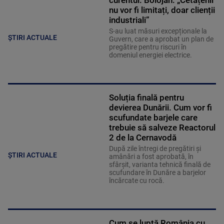
nu vor fi limitați, doar clienții
industriali”
S-au luat măsuri excepționale la
ȘTIRI ACTUALE
Guvern, care a aprobat un plan de
pregătire pentru riscuri în
domeniul energiei electrice.
Soluția finală pentru
devierea Dunării. Cum vor fi
scufundate barjele care
trebuie să salveze Reactorul
2 de la Cernavodă
După zile întregi de pregătiri și
ȘTIRI ACTUALE
amânări a fost aprobată, în
sfârșit, varianta tehnică finală de
scufundare în Dunăre a barjelor
încărcate cu rocă.
Cum se luptă România cu