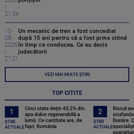
|
21:34
10-
Un mecanic de tren a fost concediat
08-
după 15 ani pentru că a fost prins citind
2026
în timp ce conducea. Ce au decis
|
judecătorii
21:21
VEZI MAI MULTE ȘTIRI
TOP CITITE
Cinci state dețin 43,2% din
Riscul a
2
1
apa dulce regenerabilă a
scufundar
lumii. Ce cantitate are, de
Dunăre. C
ȘTIRI
ȘTIRI
fapt, România
specialișt
ACTUALE
ACTUALE
operațiun