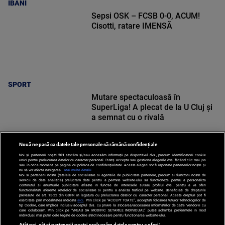
IBANI
Sepsi OSK – FCSB 0-0, ACUM!
Cisotti, ratare IMENSĂ
SPORT
Mutare spectaculoasă în
SuperLiga! A plecat de la U Cluj și
a semnat cu o rivală
Nouă ne pasă ca datele tale personale să rămână confidențiale
Noi și partenerii noștri
201
stocăm și/sau accesăm informații pe dispozitivul dvs., precum identificatorii cookie
unici pentru prelucrarea datelor cu caracter personal. Puteți accepta sau gestiona alegerile dvs. făcând clic mai jos
SPORT
sau în orice moment, pe pagina cu politica de confidențialitate. Aceste alegeri vor fi raportate partenerilor noștri și
nu vă vor afecta navigarea.
Mai multe detalii
Noi si partenerii nostri (retelele de socializare si agentiile de publicitate partenere, precum si furnizorii nostri de
servicii de date analitice) prelucram date pentru a permite website-ului sa functioneze, pentru a personaliza
continutul si anunturile publicitare afisate in functie de interesele si/sau profilul dvs., pentru a va oferi
functionalitati aferente retelelor de socializare si pentru a analiza traficul pe website. Beneficiati de drepturile
prevazute de art. 15-22 din GDPR in legatura cu prelucrarea datelor cu caracter personal. Aceste drepturi pot fi
exercitate prin modalitatea indicata
aici
. Prin click pe “ACCEPT TOATE”, acceptati folosirea tuturor Tehnologiilor de
tip Cookie, care implica inclusiv acceptul dvs. cu privire la stocarea/accesarea informatiilor de catre Vendor-ii cu
care colaboram. Prin click pe “VREAU SA MODIFIC SETARILE INDIVIDUAL” puteti schimba preferintele in mod
individual, mai putin cele legate de cookie strict necesare pentru functionarea website-ului.
Atât noi, cât și partenerii noștri prelucrăm datele pentru a oferi: