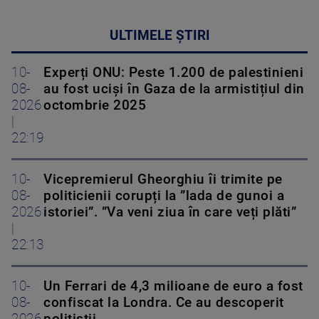
ULTIMELE ȘTIRI
10-
Experți ONU: Peste 1.200 de palestinieni
08-
au fost uciși în Gaza de la armistițiul din
2026
octombrie 2025
|
22:19
10-
Vicepremierul Gheorghiu îi trimite pe
08-
politicienii corupți la ”lada de gunoi a
2026
istoriei”. ”Va veni ziua în care veți plăti”
|
22:13
10-
Un Ferrari de 4,3 milioane de euro a fost
08-
confiscat la Londra. Ce au descoperit
2026
polițiștii