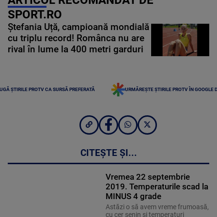
SPORT.RO
Ștefania Uță, campioană mondială
cu triplu record! Românca nu are
rival în lume la 400 metri garduri
UGĂ ȘTIRILE PROTV CA SURSĂ PREFERATĂ
URMĂREȘTE ȘTIRILE PROTV ÎN GOOGLE 
CITEȘTE ȘI...
Vremea 22 septembrie
2019. Temperaturile scad la
MINUS 4 grade
Astăzi o să avem vreme frumoasă,
cu cer senin şi temperaturi