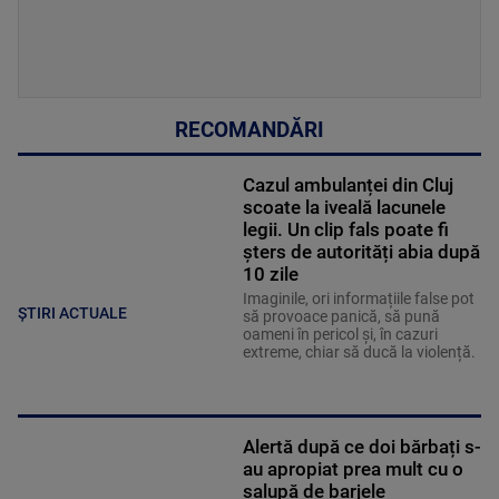
RECOMANDĂRI
Cazul ambulanței din Cluj
scoate la iveală lacunele
legii. Un clip fals poate fi
șters de autorități abia după
10 zile
Imaginile, ori informațiile false pot
ȘTIRI ACTUALE
să provoace panică, să pună
oameni în pericol și, în cazuri
extreme, chiar să ducă la violență.
Alertă după ce doi bărbați s-
au apropiat prea mult cu o
șalupă de barjele