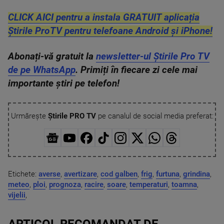
CLICK AICI pentru a instala GRATUIT aplicația
Știrile ProTV pentru telefoane Android și iPhone!
Abonați-vă gratuit la
newsletter-ul Știrile Pro TV
de pe WhatsApp
. Primiți în fiecare zi cele mai
importante știri pe telefon!
Urmărește
Știrile PRO TV
pe canalul de social media preferat:
Etichete:
averse
,
avertizare
,
cod galben
,
frig
,
furtuna
,
grindina
,
meteo
,
ploi
,
prognoza
,
racire
,
soare
,
temperaturi
,
toamna
,
vijelii
,
ARTICOL RECOMANDAT DE