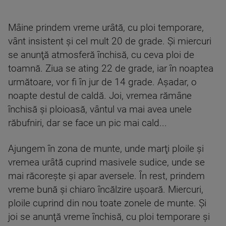
Mâine prindem vreme urâtă, cu ploi temporare,
vânt insistent şi cel mult 20 de grade. Şi miercuri
se anunţă atmosferă închisă, cu ceva ploi de
toamnă. Ziua se ating 22 de grade, iar în noaptea
următoare, vor fi în jur de 14 grade. Aşadar, o
noapte destul de caldă. Joi, vremea rămâne
închisă şi ploioasă, vântul va mai avea unele
răbufniri, dar se face un pic mai cald...
Ajungem în zona de munte, unde marţi ploile şi
vremea urâtă cuprind masivele sudice, unde se
mai răcoreşte şi apar aversele. În rest, prindem
vreme bună şi chiaro încălzire uşoară. Miercuri,
ploile cuprind din nou toate zonele de munte. Şi
joi se anunţă vreme închisă, cu ploi temporare şi