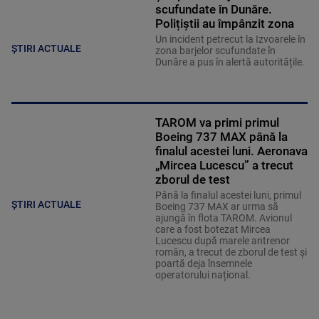
scufundate în Dunăre.
Polițiștii au împânzit zona
Un incident petrecut la Izvoarele în
ȘTIRI ACTUALE
zona barjelor scufundate în
Dunăre a pus în alertă autoritățile.
TAROM va primi primul
Boeing 737 MAX până la
finalul acestei luni. Aeronava
„Mircea Lucescu” a trecut
zborul de test
Până la finalul acestei luni, primul
ȘTIRI ACTUALE
Boeing 737 MAX ar urma să
ajungă în flota TAROM. Avionul
care a fost botezat Mircea
Lucescu după marele antrenor
român, a trecut de zborul de test și
poartă deja însemnele
operatorului național.