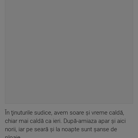
În ţinuturile sudice, avem soare şi vreme caldă,
chiar mai caldă ca ieri. După-amiaza apar şi aici
norii, iar pe seară şi la noapte sunt şanse de
ploaie.