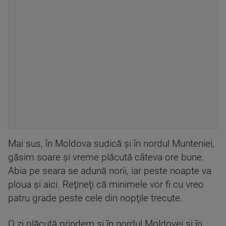
Mai sus, în Moldova sudică şi în nordul Munteniei,
găsim soare şi vreme plăcută câteva ore bune.
Abia pe seara se adună norii, iar peste noapte va
ploua şi aici. Reţineţi că minimele vor fi cu vreo
patru grade peste cele din nopţile trecute.
O zi plăcută prindem şi în nordul Moldovei şi în