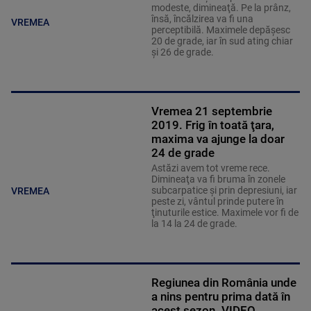
modeste, dimineaţă. Pe la prânz,
însă, încălzirea va fi una
VREMEA
perceptibilă. Maximele depăşesc
20 de grade, iar în sud ating chiar
şi 26 de grade.
Vremea 21 septembrie
2019. Frig în toată ţara,
maxima va ajunge la doar
24 de grade
Astăzi avem tot vreme rece.
Dimineaţa va fi bruma în zonele
subcarpatice şi prin depresiuni, iar
VREMEA
peste zi, vântul prinde putere în
ţinuturile estice. Maximele vor fi de
la 14 la 24 de grade.
Regiunea din România unde
a nins pentru prima dată în
acest sezon. VIDEO