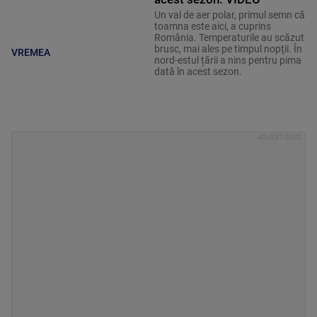
Un val de aer polar, primul semn că
toamna este aici, a cuprins
România. Temperaturile au scăzut
brusc, mai ales pe timpul nopţii. În
VREMEA
nord-estul țării a nins pentru pima
dată în acest sezon.