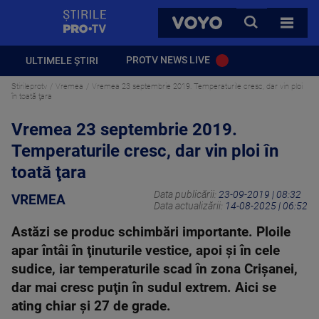
StirilePROTV
CAUTA
VOYO
TOATE 
PROTV NEWS LIVE
ULTIMELE ȘTIRI
Stirileprotv
Vremea
Vremea 23 septembrie 2019. Temperaturile cresc, dar vin ploi
în toată ţara
Vremea 23 septembrie 2019.
Temperaturile cresc, dar vin ploi în
toată ţara
Data publicării:
23-09-2019 | 08:32
VREMEA
Data actualizării:
14-08-2025 | 06:52
Astăzi se produc schimbări importante. Ploile
apar întâi în ţinuturile vestice, apoi şi în cele
sudice, iar temperaturile scad în zona Crişanei,
dar mai cresc puţin în sudul extrem. Aici se
ating chiar şi 27 de grade.