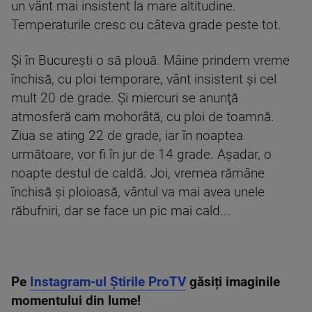
un vânt mai insistent la mare altitudine.
Temperaturile cresc cu câteva grade peste tot.
Şi în Bucureşti o să plouă. Mâine prindem vreme
închisă, cu ploi temporare, vânt insistent şi cel
mult 20 de grade. Şi miercuri se anunţă
atmosferă cam mohorâtă, cu ploi de toamnă.
Ziua se ating 22 de grade, iar în noaptea
următoare, vor fi în jur de 14 grade. Aşadar, o
noapte destul de caldă. Joi, vremea rămâne
închisă şi ploioasă, vântul va mai avea unele
răbufniri, dar se face un pic mai cald...
Pe
Instagram-ul Știrile ProTV
găsiți imaginile
momentului din lume!