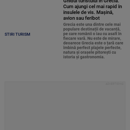
Ghidul turistului în Grecia.
Cum ajungi cel mai rapid în
insulele de vis. Mașină,
avion sau feribot
Grecia este una dintre cele mai
populare destinații de vacanță,
pe care românii o iau cu asalt în
STIRI TURISM
fiecare vară. Nu este de mirare,
deoarece Grecia este o țară care
îmbină perfect plajele perfecte,
natura și orașele pitorești cu
istoria și gastronomia.