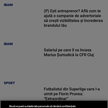
IBANI
(P) Ești antreprenor? Află cum te
ajută o campanie de advertoriale
să crești vizibilitatea și încrederea
brandului tău
IBANI
Salariul pe care îl va încasa
Marius Șumudică la CFR Cluj
SPORT
Fotbalistul din Superliga care l-a
uimit pe Florin Prunea:
”Extraordinar”
Nouă ne pasă ca datele tale personale să rămână confidențiale