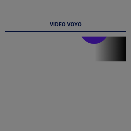
VIDEO VOYO
Stirile PRO TV
Stirile PRO
TV # 19.00 -
8 August
2026
MAI