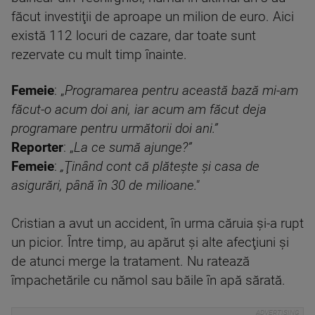
făcut investiţii de aproape un milion de euro. Aici
există 112 locuri de cazare, dar toate sunt
rezervate cu mult timp înainte.
Femeie
: „
Programarea pentru această bază mi-am
făcut-o acum doi ani, iar acum am făcut deja
programare pentru următorii doi ani.”
Reporter
: „
La ce sumă ajunge?”
Femeie
:
„Ţinând cont că plăteşte şi casa de
asigurări, până în 30 de milioane."
Cristian a avut un accident, în urma căruia şi-a rupt
un picior. Între timp, au apărut şi alte afecţiuni şi
de atunci merge la tratament. Nu ratează
împachetările cu nămol sau băile în apă sărată.