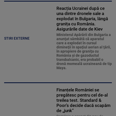
Reacția Ucrainei după ce
una dintre dronele sale a
explodat în Bulgaria, lângă
granița cu România.
Asigurările date de Kiev
Ministerul Apărării din Bulgaria a
STIRI EXTERNE
anunţat sâmbătă că aparatul
care a explodat în cursul
dimineţii în spaţiul aerian al ţării,
în apropiere de graniţa cu
România şi de gazoductul
transbalcanic, era probabil o
dronă momeală ucraineană de tip
Maya.
Finanțele României se
pregătesc pentru cel de-al
treilea test. Standard &
Poor’s decide dacă scapăm
de „junk”