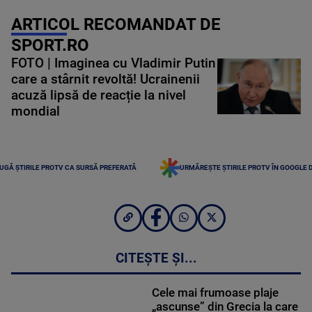
ARTICOL RECOMANDAT DE
SPORT.RO
FOTO | Imaginea cu Vladimir Putin
care a stârnit revoltă! Ucrainenii
acuză lipsă de reacție la nivel
mondial
UGĂ ȘTIRILE PROTV CA SURSĂ PREFERATĂ
URMĂREȘTE ȘTIRILE PROTV ÎN GOOGLE 
CITEȘTE ȘI...
Cele mai frumoase plaje
„ascunse” din Grecia la care