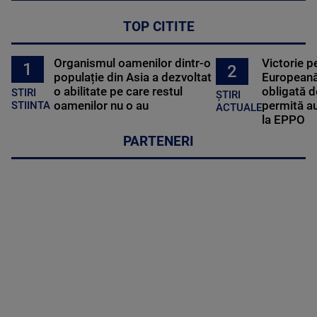
TOP CITITE
Organismul oamenilor dintr-o
Victorie p
1
2
populație din Asia a dezvoltat
Europeană
o abilitate pe care restul
obligată d
STIRI
ȘTIRI
oamenilor nu o au
permită au
STIINTA
ACTUALE
la EPPO
PARTENERI