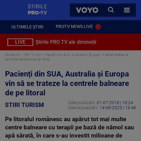
StirilePROTV
CAUTA
VOYO
TOATE 
PROTV NEWS LIVE
ULTIMELE ȘTIRI
LIVE
Știrile PRO TV ale dimineții
Stirileprotv
Stiri Turism
Pacienți din SUA, Australia și Europa vin să se trateze la
centrele balneare de pe litoral
Pacienți din SUA, Australia și Europa
vin să se trateze la centrele balneare
de pe litoral
Data publicării:
01-07-2018 | 18:24
STIRI TURISM
Data actualizării:
14-08-2025 | 19:46
Pe litoralul românesc au apărut tot mai multe
centre balneare cu terapii pe bază de nămol sau
apă sărată, în care s-au investit milioane de