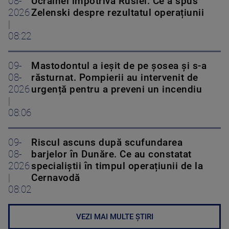
08-
Ucrainei împotriva Rusiei. Ce a spus
2026
Zelenski despre rezultatul operațiunii
|
08:22
09-
Mastodontul a ieșit de pe șosea și s-a
08-
răsturnat. Pompierii au intervenit de
2026
urgență pentru a preveni un incendiu
|
08:06
09-
Riscul ascuns după scufundarea
08-
barjelor în Dunăre. Ce au constatat
2026
specialiștii în timpul operațiunii de la
|
Cernavodă
08:02
VEZI MAI MULTE ȘTIRI