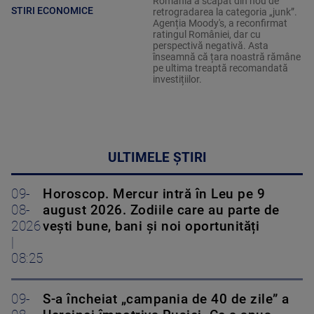
România a scapat din nou de
STIRI ECONOMICE
retrogradarea la categoria „junk”.
Agenția Moody's, a reconfirmat
ratingul României, dar cu
perspectivă negativă. Asta
înseamnă că țara noastră rămâne
pe ultima treaptă recomandată
investițiilor.
ULTIMELE ȘTIRI
09-
Horoscop. Mercur intră în Leu pe 9
08-
august 2026. Zodiile care au parte de
2026
vești bune, bani și noi oportunități
|
08:25
09-
S-a încheiat „campania de 40 de zile” a