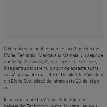
Cele mai multe sunt construite lângă hoteluri din
Eforie, Techirgiol, Mangalia şi Mamaia. Un sejur de
două săptămâni depăşeşte lejer o mie de euro,
însă pentru cei care nu dispun de această sumă
există şi variante mai ieftine. De pildă, la Băile Reci
din Eforie Sud, biletul de intrare este 20 de lei pe
zi.
În cea mai mare bază privată de tratament
balnear din Techirghiol, numai în ultimul an s-au