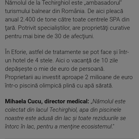
Nămolul de la Techirghiol este „ambasadorul"
turismului balnear din România. De aici pleacă
anual 2.400 de tone către toate centrele SPA din
ţară. Potrivit specialiştilor, are proprietăţi curative
pentru mai bine de 30 de afecţiuni.
În Eforie, astfel de tratamente se pot face şi într-
un hotel de 4 stele. Aici o vacanţă de 10 zile
depăşeşte o mie de euro de persoană.
Proprietarii au investit aproape 2 milioane de euro
într-o piscină olimpică plină cu apă sărată.
Mihaela Cucu, director medical:
„
Nămolul este
colectat din lacul Techirghiol, apa din piscinele
noastre este adusă din lac şi toate reziduurile se
întorc în lac, pentru a menţine ecosistemul
."