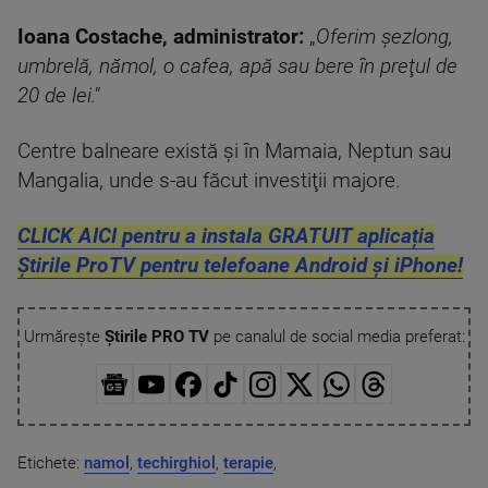
Ioana Costache, administrator:
„
Oferim şezlong,
umbrelă, nămol, o cafea, apă sau bere în preţul de
20 de lei."
Centre balneare există şi în Mamaia, Neptun sau
Mangalia, unde s-au făcut investiţii majore.
CLICK AICI pentru a instala GRATUIT aplicația
Știrile ProTV pentru telefoane Android și iPhone!
Urmărește
Știrile PRO TV
pe canalul de social media preferat:
Etichete:
namol
,
techirghiol
,
terapie
,