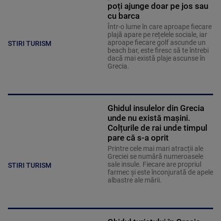
poți ajunge doar pe jos sau
cu barca
Într-o lume în care aproape fiecare
plajă apare pe rețelele sociale, iar
aproape fiecare golf ascunde un
STIRI TURISM
beach bar, este firesc să te întrebi
dacă mai există plaje ascunse în
Grecia.
Ghidul insulelor din Grecia
unde nu există mașini.
Colțurile de rai unde timpul
pare că s-a oprit
Printre cele mai mari atracții ale
Greciei se numără numeroasele
sale insule. Fiecare are propriul
STIRI TURISM
farmec și este înconjurată de apele
albastre ale mării.