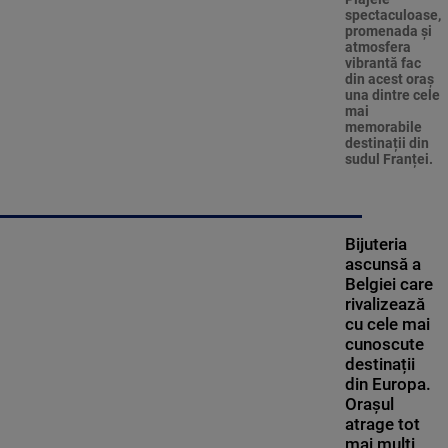
spectaculoase,
promenada și
atmosfera
vibrantă fac
din acest oraș
una dintre cele
mai
memorabile
destinații din
sudul Franței.
Bijuteria
ascunsă a
Belgiei care
rivalizează
cu cele mai
cunoscute
destinații
din Europa.
Orașul
atrage tot
mai mulți