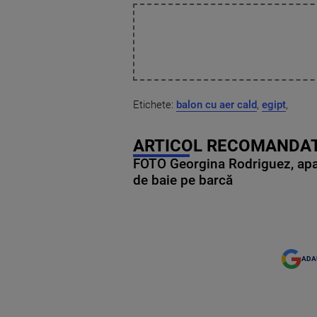
Etichete:
balon cu aer cald
,
egipt
,
ARTICOL RECOMANDAT
FOTO Georgina Rodriguez, apariț
de baie pe barcă
ADA