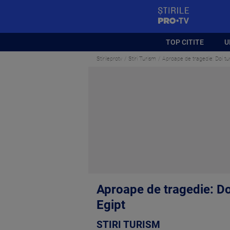
StirilePROTV
TOP CITITE
U
Stirileprotv
Stiri Turism
Aproape de tragedie: Doi tur
Aproape de tragedie: Doi
Egipt
STIRI TURISM