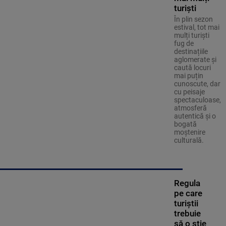
turiști
În plin sezon
estival, tot mai
mulți turiști
fug de
destinațiile
aglomerate și
caută locuri
mai puțin
cunoscute, dar
cu peisaje
spectaculoase,
atmosferă
autentică și o
bogată
moștenire
culturală.
Regula
pe care
turiștii
trebuie
să o știe