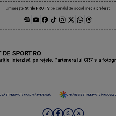
Urmărește
Știrile PRO TV
pe canalul de social media preferat:
 DE SPORT.RO
ie 'interzisă' pe rețele. Partenera lui CR7 s-a fotog
UGĂ ȘTIRILE PROTV CA SURSĂ PREFERATĂ
URMĂREȘTE ȘTIRILE PROTV ÎN GOOGLE 