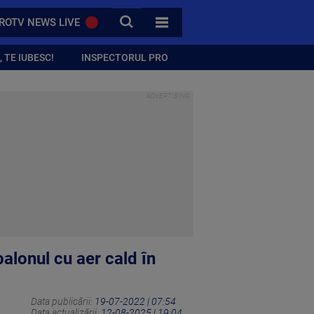
CAUTA
ROTV NEWS LIVE
TOATE CATEGORIILE
 TE IUBESC!
INSPECTORUL PRO
balonul cu aer cald în
Data publicării:
19-07-2022 | 07:54
Data actualizării:
12-08-2025 | 19:04