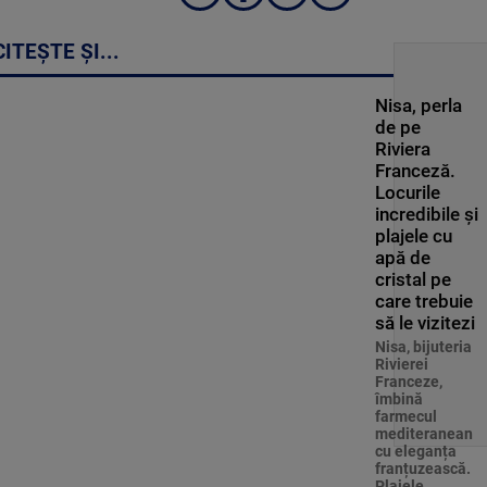
CITEȘTE ȘI...
Nisa, perla
de pe
Riviera
Franceză.
Locurile
incredibile și
plajele cu
apă de
cristal pe
care trebuie
să le vizitezi
Nisa, bijuteria
Rivierei
Franceze,
îmbină
farmecul
mediteranean
cu eleganța
franțuzească.
Plajele