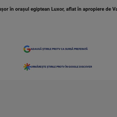
șor în orașul egiptean Luxor, aflat în apropiere de V
ADAUGĂ ȘTIRILE PROTV CA SURSĂ PREFERATĂ
URMĂREȘTE ȘTIRILE PROTV ÎN GOOGLE DISCOVER