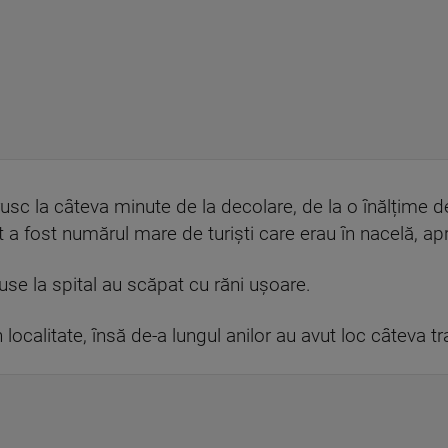
sc la câteva minute de la decolare, de la o înălțime 
t a fost numărul mare de turiști care erau în nacelă, a
duse la spital au scăpat cu răni ușoare.
localitate, însă de-a lungul anilor au avut loc câteva tr