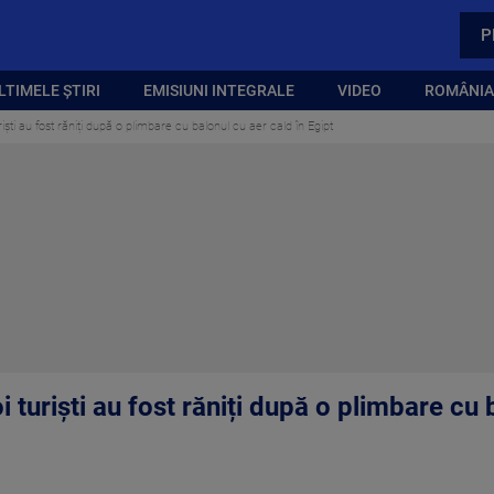
P
LTIMELE ȘTIRI
EMISIUNI INTEGRALE
VIDEO
ROMÂNIA,
iști au fost răniți după o plimbare cu balonul cu aer cald în Egipt
 turiști au fost răniți după o plimbare cu 