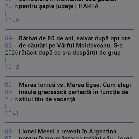
2026
pentru șapte județe | HARTĂ
|
10:49
09-
Bărbat de 80 de ani, salvat după opt ore
08-
de căutări pe Vârful Moldoveanu. S-a
2026
rătăcit după ce s-a despărțit de grup
|
10:43
09-
Marea Ionică vs. Marea Egee. Cum alegi
08-
insula grecească perfectă în funcție de
2026
stilul tău de vacanță
|
10:41
09-
Lionel Messi a revenit în Argentina
08-
pentru înmormântarea tatălui său. Jorge