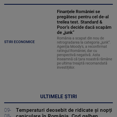
Finanțele României se
pregătesc pentru cel de-al
treilea test. Standard &
Poor’s decide dacă scapăm
de „junk”
România a scapat din nou de
STIRI ECONOMICE
retrogradarea la categoria „junk”.
Agenția Moody's, a reconfirmat
ratingul României, dar cu
perspectivă negativă. Asta
înseamnă că țara noastră rămâne
pe ultima treaptă recomandată
investițiilor.
ULTIMELE ȘTIRI
09-
Temperaturi deosebit de ridicate și nopți
08-
caniculare în România. Cod galben