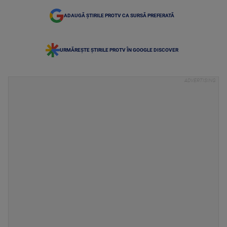
ADAUGĂ ȘTIRILE PROTV CA SURSĂ PREFERATĂ
URMĂREȘTE ȘTIRILE PROTV ÎN GOOGLE DISCOVER