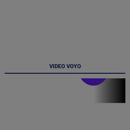
VIDEO VOYO
Stirile PRO TV
Stirile PRO