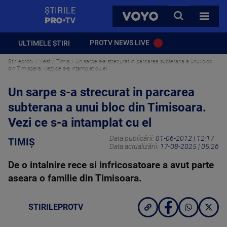
StirilePROTV
CAUTA
VOYO
TOATE 
PROTV NEWS LIVE
ULTIMELE ȘTIRI
Stirileprotv
Vest
Timiș
Un sarpe s-a strecurat in parcarea subterana a unui bloc
din Timisoara. Vezi ce s-a intamplat cu el
Un sarpe s-a strecurat in parcarea
subterana a unui bloc din Timisoara.
Vezi ce s-a intamplat cu el
Data publicării:
01-06-2012 | 12:17
TIMIȘ
Data actualizării:
17-08-2025 | 05:26
De o intalnire rece si infricosatoare a avut parte
aseara o familie din Timisoara.
STIRILEPROTV