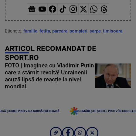
Etichete:
familie
,
fetita
,
parcare
,
pompieri
,
sarpe
,
timisoara
,
ARTICOL RECOMANDAT DE
SPORT.RO
FOTO | Imaginea cu Vladimir Putin
care a stârnit revoltă! Ucrainenii
acuză lipsă de reacție la nivel
mondial
UGĂ ȘTIRILE PROTV CA SURSĂ PREFERATĂ
URMĂREȘTE ȘTIRILE PROTV ÎN GOOGLE 