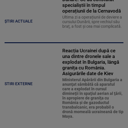
specialiștii în timpul
operațiunii de la Cernavodă
Ultima zi a operațiunii de deviere a
ȘTIRI ACTUALE
cursului Dunării, spre vechiul său
braț, a fost și cea mai complicată.
Reacția Ucrainei după ce
una dintre dronele sale a
explodat în Bulgaria, lângă
granița cu România.
Asigurările date de Kiev
Ministerul Apărării din Bulgaria a
STIRI EXTERNE
anunţat sâmbătă că aparatul
care a explodat în cursul
dimineţii în spaţiul aerian al ţării,
în apropiere de graniţa cu
România şi de gazoductul
transbalcanic, era probabil o
dronă momeală ucraineană de tip
Maya.