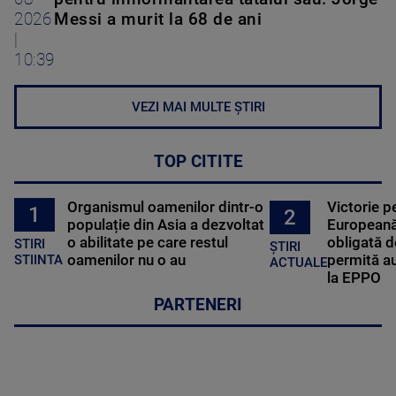
2026
Messi a murit la 68 de ani
|
10:39
VEZI MAI MULTE ȘTIRI
TOP CITITE
Organismul oamenilor dintr-o
Victorie p
1
2
populație din Asia a dezvoltat
Europeană
o abilitate pe care restul
obligată d
STIRI
ȘTIRI
oamenilor nu o au
permită au
STIINTA
ACTUALE
la EPPO
PARTENERI