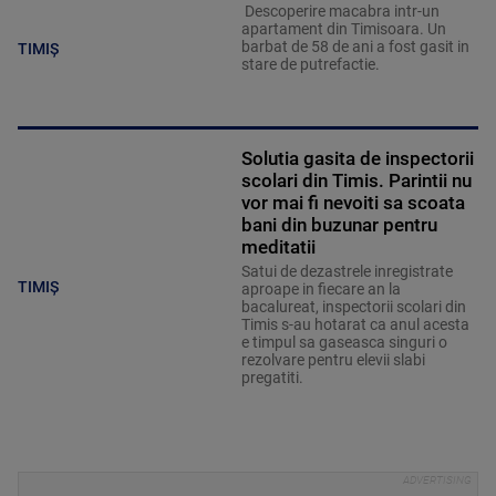
Descoperire macabra intr-un
apartament din Timisoara. Un
barbat de 58 de ani a fost gasit in
TIMIȘ
stare de putrefactie.
Solutia gasita de inspectorii
scolari din Timis. Parintii nu
vor mai fi nevoiti sa scoata
bani din buzunar pentru
meditatii
Satui de dezastrele inregistrate
TIMIȘ
aproape in fiecare an la
bacalureat, inspectorii scolari din
Timis s-au hotarat ca anul acesta
e timpul sa gaseasca singuri o
rezolvare pentru elevii slabi
pregatiti.