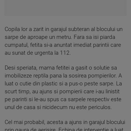
Copila lor a zarit in garajul subteran al blocului un
sarpe de aproape un metru. Fara sa isi piarda
cumpatul, fetita si-a anuntat imediat parintii care
au sunat de urgenta la 112.
Desi speriata, mama fetitei a gasit o solutie sa
imobilizeze reptila pana la sosirea pompierilor. A
luat o cutie din plastic si a pus-o peste sarpe. La
scurt timp, au ajuns si pompierii care i-au linistit
pe parinti si le-au spus ca sarpele respectiv este
unul de casa si nicidecum nu este periculos.
Cel mai probabil, acesta a ajuns in garajul blocului
prin gaura de aerisire. Echipa de interventie a luat