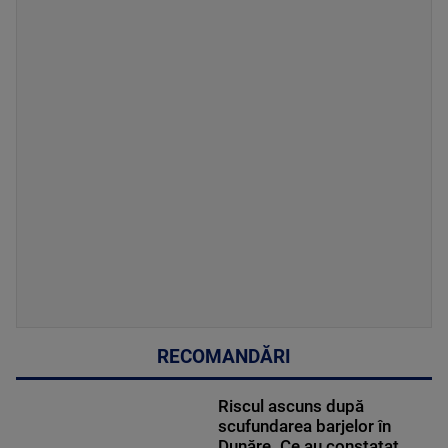
RECOMANDĂRI
Riscul ascuns după
scufundarea barjelor în
Dunăre. Ce au constatat