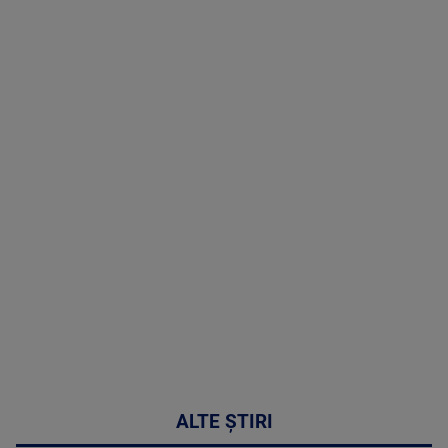
TV # 19.00 -
8 August
2026
MAI
MULTE
DETALII
30:33
ALTE ȘTIRI