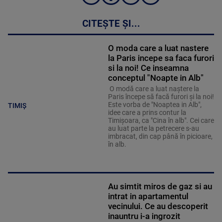
CITEȘTE ȘI...
O moda care a luat nastere
la Paris incepe sa faca furori
si la noi! Ce inseamna
conceptul "Noapte in Alb"
O modă care a luat naştere la
Paris începe să facă furori şi la noi!
Este vorba de "Noaptea in Alb",
TIMIȘ
idee care a prins contur la
Timişoara, ca "Cina în alb". Cei care
au luat parte la petrecere s-au
imbracat, din cap până în picioare,
în alb.
Au simtit miros de gaz si au
intrat in apartamentul
vecinului. Ce au descoperit
inauntru i-a ingrozit