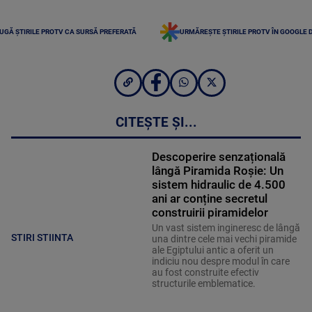
UGĂ ȘTIRILE PROTV CA SURSĂ PREFERATĂ
URMĂREȘTE ȘTIRILE PROTV ÎN GOOGLE 
CITEȘTE ȘI...
Descoperire senzațională
lângă Piramida Roșie: Un
sistem hidraulic de 4.500
ani ar conține secretul
construirii piramidelor
Un vast sistem ingineresc de lângă
STIRI STIINTA
una dintre cele mai vechi piramide
ale Egiptului antic a oferit un
indiciu nou despre modul în care
au fost construite efectiv
structurile emblematice.