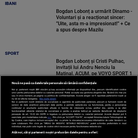
IBANI
Bogdan Lobonț a urmărit Dinamo -
Voluntari și a reacționat sincer:
”Uite, asta m-a impresionat!” + Ce
a spus despre Mazilu
SPORT
Bogdan Lobonț și Cristi Pulhac,
invitații lui Andru Nenciu la
Matinal, ACUM, pe VOYO SPORT 1
Nouă ne pasă ca datele tale personale să rămână confidențiale
Noi și partenerii noștri
201
stocăm și/sau accesăm informații pe dispozitivul dvs., precum identificatorii cookie
unici pentru prelucrarea datelor cu caracter personal. Puteți accepta sau gestiona alegerile dvs. făcând clic mai jos
sau în orice moment, pe pagina cu politica de confidențialitate. Aceste alegeri vor fi raportate partenerilor noștri și
nu vă vor afecta navigarea.
Mai multe detalii
Noi si partenerii nostri (retelele de socializare si agentiile de publicitate partenere, precum si furnizorii nostri de
SPORT
servicii de date analitice) prelucram date pentru a permite website-ului sa functioneze, pentru a personaliza
continutul si anunturile publicitare afisate in functie de interesele si/sau profilul dvs., pentru a va oferi
functionalitati aferente retelelor de socializare si pentru a analiza traficul pe website. Beneficiati de drepturile
prevazute de art. 15-22 din GDPR in legatura cu prelucrarea datelor cu caracter personal. Aceste drepturi pot fi
exercitate prin modalitatea indicata
aici
. Prin click pe “ACCEPT TOATE”, acceptati folosirea tuturor Tehnologiilor de
tip Cookie, care implica inclusiv acceptul dvs. cu privire la stocarea/accesarea informatiilor de catre Vendor-ii cu
care colaboram. Prin click pe “VREAU SA MODIFIC SETARILE INDIVIDUAL” puteti schimba preferintele in mod
individual, mai putin cele legate de cookie strict necesare pentru functionarea website-ului.
Atât noi, cât și partenerii noștri prelucrăm datele pentru a oferi: