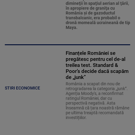
dimineţii în spaţiul aerian al ţării,
în apropiere de graniţa cu
România şi de gazoductul
transbalcanic, era probabil o
dronă momeală ucraineană de tip
Maya.
Finanțele României se
pregătesc pentru cel de-al
treilea test. Standard &
Poor’s decide dacă scapăm
de „junk”
România a scapat din nou de
STIRI ECONOMICE
retrogradarea la categoria „junk”.
Agenția Moody's, a reconfirmat
ratingul României, dar cu
perspectivă negativă. Asta
înseamnă că țara noastră rămâne
pe ultima treaptă recomandată
investițiilor.