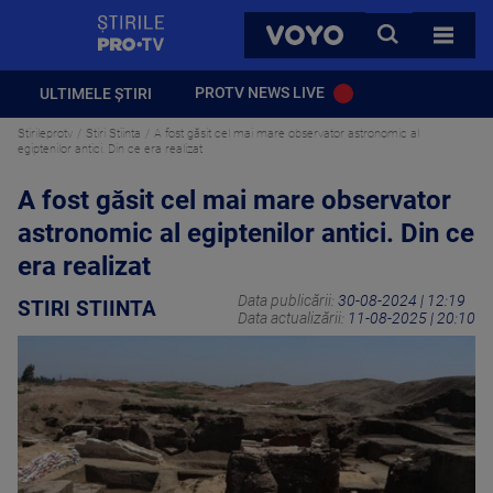
StirilePROTV
CAUTA
VOYO
TOATE 
PROTV NEWS LIVE
ULTIMELE ȘTIRI
Stirileprotv
Stiri Stiinta
A fost găsit cel mai mare observator astronomic al
egiptenilor antici. Din ce era realizat
A fost găsit cel mai mare observator
astronomic al egiptenilor antici. Din ce
era realizat
Data publicării:
30-08-2024 | 12:19
STIRI STIINTA
Data actualizării:
11-08-2025 | 20:10