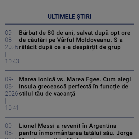
ULTIMELE ȘTIRI
09-
Bărbat de 80 de ani, salvat după opt ore
08-
de căutări pe Vârful Moldoveanu. S-a
2026
rătăcit după ce s-a despărțit de grup
|
10:43
09-
Marea Ionică vs. Marea Egee. Cum alegi
08-
insula grecească perfectă în funcție de
2026
stilul tău de vacanță
|
10:41
09-
Lionel Messi a revenit în Argentina
08-
pentru înmormântarea tatălui său. Jorge