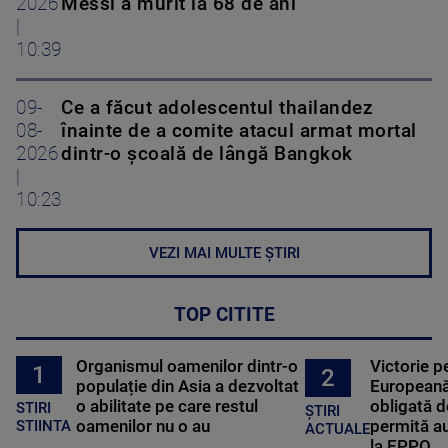
2026
Messi a murit la 68 de ani
|
10:39
09-
Ce a făcut adolescentul thailandez
08-
înainte de a comite atacul armat mortal
2026
dintr-o școală de lângă Bangkok
|
10:23
VEZI MAI MULTE ȘTIRI
TOP CITITE
Organismul oamenilor dintr-o
Victorie p
1
2
populație din Asia a dezvoltat
Europeană
o abilitate pe care restul
obligată d
STIRI
ȘTIRI
oamenilor nu o au
permită au
STIINTA
ACTUALE
la EPPO