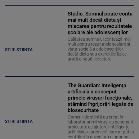
Studiu: Somnul poate conta
mai mult decât dieta și
mișcarea pentru rezultatele
școlare ale adolescenților
Calitatea somnului contează mai
mult pentru rezultatele școlare și
viața socială a adolescenților
STIRI STIINTA
decât dieta sau exercițiile fizice,
arată o nouă cercetare.
The Guardian: Inteligenţa
artificială a conceput
primele virusuri funcţionale,
stârnind îngrijorări legate de
biosecuritate
Oamenii de știință au creat în
STIRI STIINTA
laborator primii viruși cu genomuri
proiectate cu ajutorul inteligenței
artificiale, o premieră care ar putea
contribui la dezvoltarea unor noi