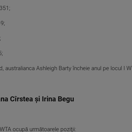
.351;
49;
;
5;
ând, australianca Ashleigh Barty încheie anul pe locul I 
ana Cîrstea și Irina Begu
WTA ocupă următoarele poziţii: