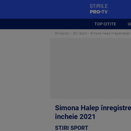
StirilePROTV
TOP CITITE
U
Stirileprotv
Stiri Sport
Simona Halep înregistrează ce
Simona Halep înregistrea
încheie 2021
STIRI SPORT