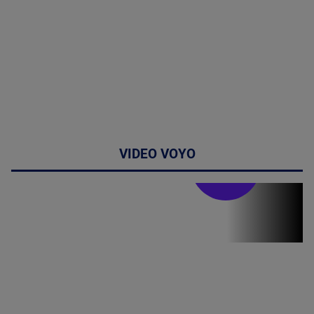
VIDEO VOYO
Stirile PRO TV
Stirile PRO