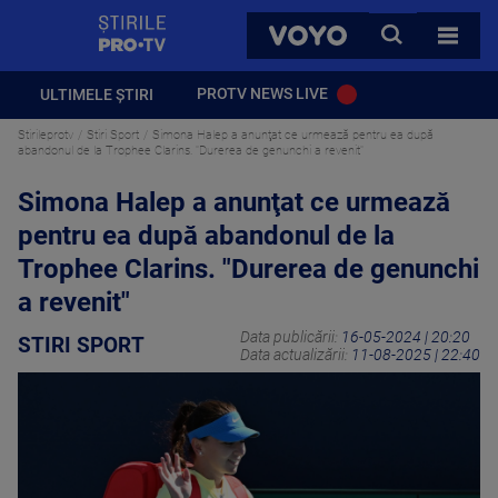
StirilePROTV
CAUTA
VOYO
TOATE 
PROTV NEWS LIVE
ULTIMELE ȘTIRI
Stirileprotv
Stiri Sport
Simona Halep a anunţat ce urmează pentru ea după
abandonul de la Trophee Clarins. "Durerea de genunchi a revenit"
Simona Halep a anunţat ce urmează
pentru ea după abandonul de la
Trophee Clarins. "Durerea de genunchi
a revenit"
Data publicării:
16-05-2024 | 20:20
STIRI SPORT
Data actualizării:
11-08-2025 | 22:40