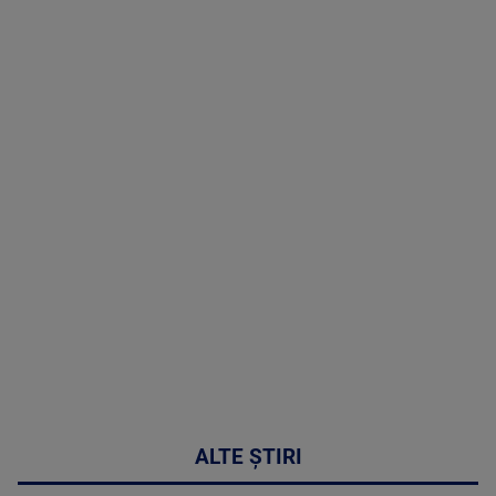
TV # 19.00 -
8 August
2026
MAI
MULTE
DETALII
30:33
ALTE ȘTIRI