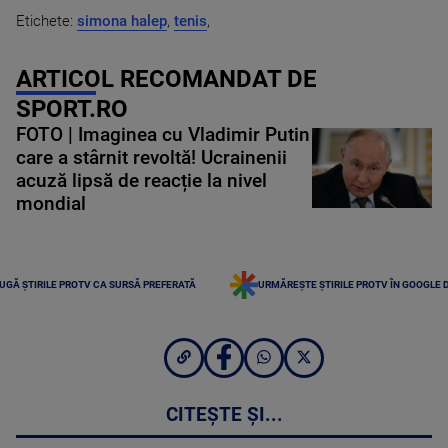
Etichete:
simona halep
,
tenis
,
ARTICOL RECOMANDAT DE
SPORT.RO
FOTO | Imaginea cu Vladimir Putin
care a stârnit revoltă! Ucrainenii
acuză lipsă de reacție la nivel
mondial
UGĂ ȘTIRILE PROTV CA SURSĂ PREFERATĂ
URMĂREȘTE ȘTIRILE PROTV ÎN GOOGLE 
CITEȘTE ȘI...