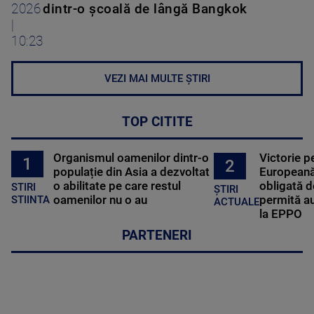
2026
dintr-o școală de lângă Bangkok
|
10:23
VEZI MAI MULTE ȘTIRI
TOP CITITE
Organismul oamenilor dintr-o
Victorie p
1
2
populație din Asia a dezvoltat
Europeană
o abilitate pe care restul
obligată d
STIRI
ȘTIRI
oamenilor nu o au
permită au
STIINTA
ACTUALE
la EPPO
PARTENERI