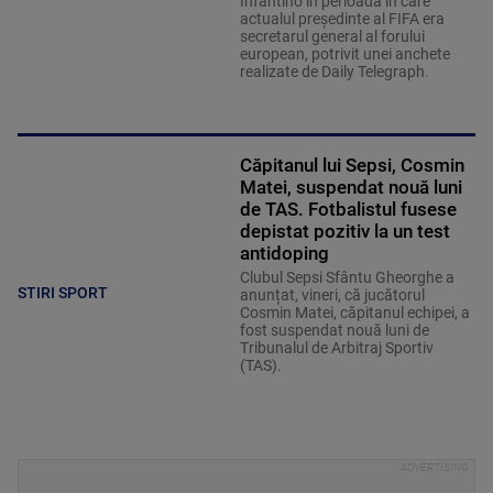
Infantino în perioada în care
actualul preşedinte al FIFA era
secretarul general al forului
european, potrivit unei anchete
realizate de Daily Telegraph.
Căpitanul lui Sepsi, Cosmin
Matei, suspendat nouă luni
de TAS. Fotbalistul fusese
depistat pozitiv la un test
antidoping
Clubul Sepsi Sfântu Gheorghe a
STIRI SPORT
anunțat, vineri, că jucătorul
Cosmin Matei, căpitanul echipei, a
fost suspendat nouă luni de
Tribunalul de Arbitraj Sportiv
(TAS).