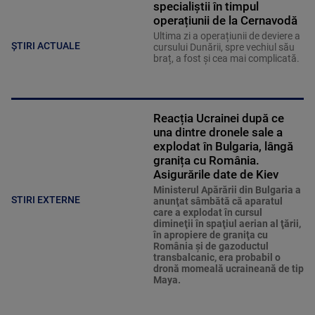
specialiștii în timpul
operațiunii de la Cernavodă
Ultima zi a operațiunii de deviere a
ȘTIRI ACTUALE
cursului Dunării, spre vechiul său
braț, a fost și cea mai complicată.
Reacția Ucrainei după ce
una dintre dronele sale a
explodat în Bulgaria, lângă
granița cu România.
Asigurările date de Kiev
Ministerul Apărării din Bulgaria a
STIRI EXTERNE
anunţat sâmbătă că aparatul
care a explodat în cursul
dimineţii în spaţiul aerian al ţării,
în apropiere de graniţa cu
România şi de gazoductul
transbalcanic, era probabil o
dronă momeală ucraineană de tip
Maya.