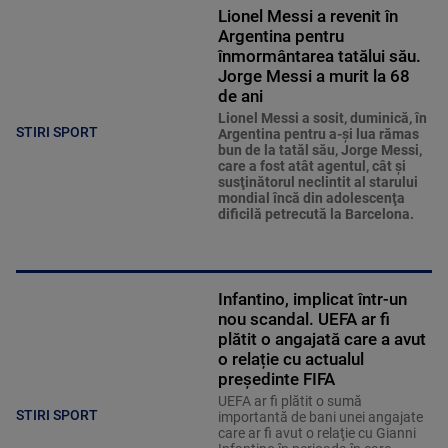
Lionel Messi a revenit în
Argentina pentru
înmormântarea tatălui său.
Jorge Messi a murit la 68
de ani
Lionel Messi a sosit, duminică, în
STIRI SPORT
Argentina pentru a-şi lua rămas
bun de la tatăl său, Jorge Messi,
care a fost atât agentul, cât şi
susţinătorul neclintit al starului
mondial încă din adolescenţa
dificilă petrecută la Barcelona.
Infantino, implicat într-un
nou scandal. UEFA ar fi
plătit o angajată care a avut
o relație cu actualul
președinte FIFA
UEFA ar fi plătit o sumă
STIRI SPORT
importantă de bani unei angajate
care ar fi avut o relaţie cu Gianni