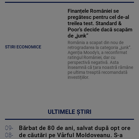
Finanțele României se
pregătesc pentru cel de-al
treilea test. Standard &
Poor’s decide dacă scapăm
de „junk”
România a scapat din nou de
STIRI ECONOMICE
retrogradarea la categoria „junk”.
Agenția Moody's, a reconfirmat
ratingul României, dar cu
perspectivă negativă. Asta
înseamnă că țara noastră rămâne
pe ultima treaptă recomandată
investițiilor.
ULTIMELE ȘTIRI
09-
Bărbat de 80 de ani, salvat după opt ore
08-
de căutări pe Vârful Moldoveanu. S-a