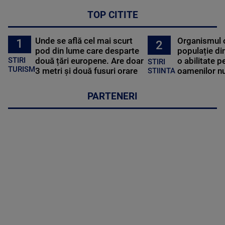
TOP CITITE
Unde se află cel mai scurt
Organismul 
1
2
pod din lume care desparte
populație di
STIRI
două țări europene. Are doar
o abilitate p
STIRI
TURISM
3 metri și două fusuri orare
oamenilor nu
STIINTA
PARTENERI