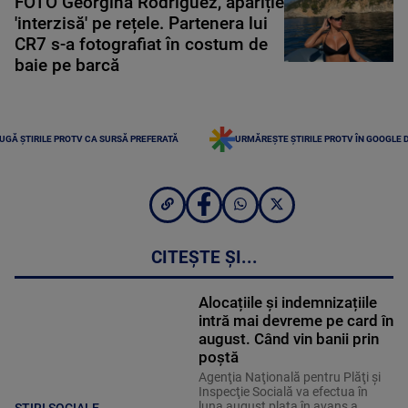
FOTO Georgina Rodriguez, apariție
'interzisă' pe rețele. Partenera lui
CR7 s-a fotografiat în costum de
baie pe barcă
UGĂ ȘTIRILE PROTV CA SURSĂ PREFERATĂ
URMĂREȘTE ȘTIRILE PROTV ÎN GOOGLE 
CITEȘTE ȘI...
Alocațiile și indemnizațiile
intră mai devreme pe card în
august. Când vin banii prin
poștă
Agenţia Naţională pentru Plăţi şi
Inspecţie Socială va efectua în
luna august plata în avans a
STIRI SOCIALE