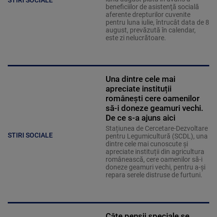
beneficiilor de asistenţă socială
aferente drepturilor cuvenite
pentru luna iulie, întrucât data de 8
august, prevăzută în calendar,
este zi nelucrătoare.
Una dintre cele mai
apreciate instituții
românești cere oamenilor
să-i doneze geamuri vechi.
De ce s-a ajuns aici
Stațiunea de Cercetare-Dezvoltare
STIRI SOCIALE
pentru Legumicultură (SCDL), una
dintre cele mai cunoscute și
apreciate instituții din agricultura
românească, cere oamenilor să-i
doneze geamuri vechi, pentru a-și
repara serele distruse de furtuni.
Câte pensii speciale se