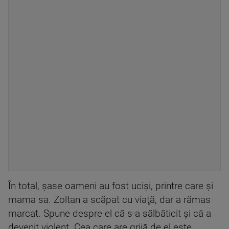
În total, şase oameni au fost ucişi, printre care şi
mama sa. Zoltan a scăpat cu viaţă, dar a rămas
marcat. Spune despre el că s-a sălbăticit şi că a
devenit violent. Cea care are grijă de el este