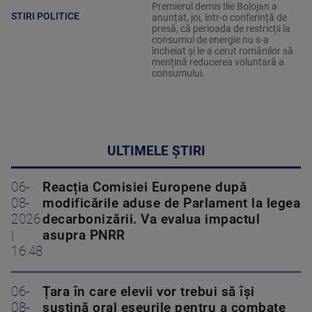
Premierul demis Ilie Bolojan a
STIRI POLITICE
anunțat, joi, într-o conferință de
presă, că perioada de restricții la
consumul de energie nu s-a
încheiat și le-a cerut românilor să
mențină reducerea voluntară a
consumului.
ULTIMELE ȘTIRI
06-
Reacția Comisiei Europene după
08-
modificările aduse de Parlament la legea
2026
decarbonizării. Va evalua impactul
|
asupra PNRR
16:48
06-
Țara în care elevii vor trebui să își
08-
susțină oral eseurile pentru a combate