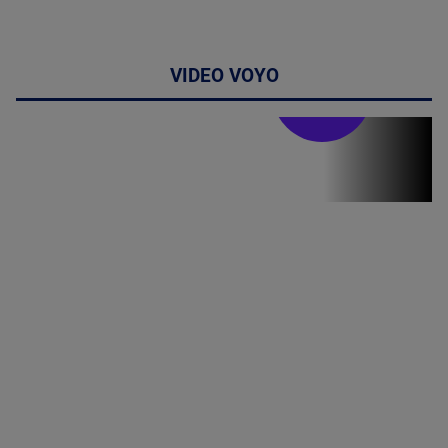
VIDEO VOYO
Stirile PRO TV
Stirile PRO
TV # 13.00 -
06 August
2026
MAI