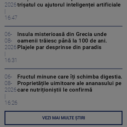
2026
trișatul cu ajutorul inteligenței artificiale
|
16:47
06-
Insula misterioasă din Grecia unde
08-
oamenii trăiesc până la 100 de ani.
2026
Plajele par desprinse din paradis
|
16:31
06-
Fructul minune care îți schimba digestia.
08-
Proprietățile uimitoare ale ananasului pe
2026
care nutriționiștii le confirmă
|
16:26
VEZI MAI MULTE ȘTIRI