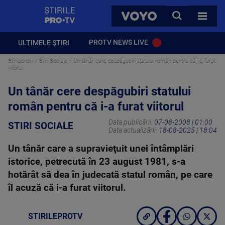
StirilePROTV
CAUTA
VOYO
TOATE 
PROTV NEWS LIVE
ULTIMELE ȘTIRI
Stirileprotv
Stiri Sociale
Un tânăr cere despăgubiri statului român pentru că i-a furat
viitorul
Un tânăr cere despăgubiri statului
român pentru că i-a furat viitorul
Data publicării:
07-08-2008 | 01:00
STIRI SOCIALE
Data actualizării:
18-08-2025 | 18:04
Un tânăr care a supravieţuit unei întâmplări
istorice, petrecută în 23 august 1981, s-a
hotărât să dea în judecată statul român, pe care
îl acuză că i-a furat viitorul.
STIRILEPROTV