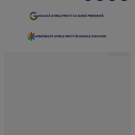
ADAUGĂ ȘTIRILE PROTV CA SURSĂ PREFERATĂ
URMĂREȘTE ȘTIRILE PROTV ÎN GOOGLE DISCOVER