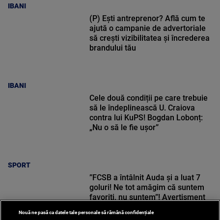
IBANI
(P) Ești antreprenor? Află cum te
ajută o campanie de advertoriale
să crești vizibilitatea și încrederea
brandului tău
IBANI
Cele două condiții pe care trebuie
să le îndeplinească U. Craiova
contra lui KuPS! Bogdan Lobonț:
„Nu o să le fie ușor”
SPORT
”FCSB a întâlnit Auda și a luat 7
goluri! Ne tot amăgim că suntem
favoriți, nu suntem”! Avertisment
pentru Universitatea Craiova |
Nouă ne pasă ca datele tale personale să rămână confidențiale
VOYO SPORT LIVE