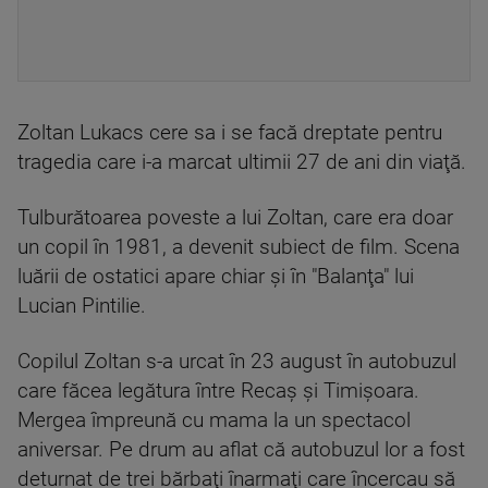
Zoltan Lukacs cere sa i se facă dreptate pentru
tragedia care i-a marcat ultimii 27 de ani din viaţă.
Tulburătoarea poveste a lui Zoltan, care era doar
un copil în 1981, a devenit subiect de film. Scena
luării de ostatici apare chiar şi în "Balanţa" lui
Lucian Pintilie.
Copilul Zoltan s-a urcat în 23 august în autobuzul
care făcea legătura între Recaş şi Timişoara.
Mergea împreună cu mama la un spectacol
aniversar. Pe drum au aflat că autobuzul lor a fost
deturnat de trei bărbaţi înarmaţi care încercau să