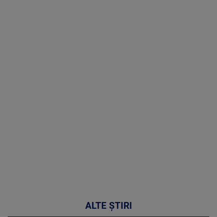
(P) Terapia
hormonală în
menopauză
poate
corecta
sindromul
cardio-
metabolic
MAI
MULTE
DETALII
17:46
ALTE ȘTIRI