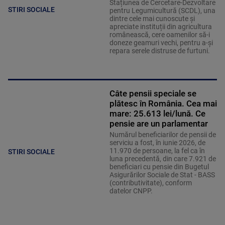
Stațiunea de Cercetare-Dezvoltare
STIRI SOCIALE
pentru Legumicultură (SCDL), una
dintre cele mai cunoscute și
apreciate instituții din agricultura
românească, cere oamenilor să-i
doneze geamuri vechi, pentru a-și
repara serele distruse de furtuni.
Câte pensii speciale se
plătesc în România. Cea mai
mare: 25.613 lei/lună. Ce
pensie are un parlamentar
Numărul beneficiarilor de pensii de
serviciu a fost, în iunie 2026, de
11.970 de persoane, la fel ca în
STIRI SOCIALE
luna precedentă, din care 7.921 de
beneficiari cu pensie din Bugetul
Asigurărilor Sociale de Stat - BASS
(contributivitate), conform
datelor CNPP.