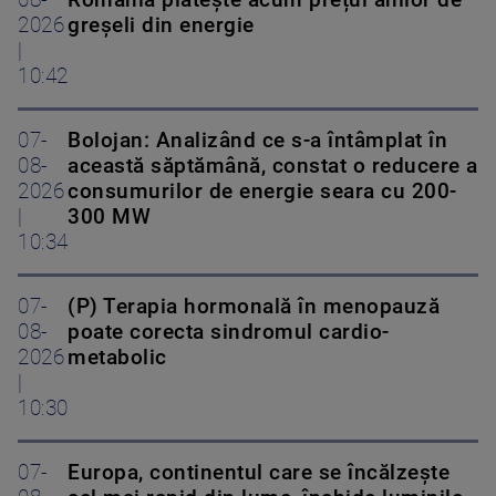
08-
România plătește acum prețul anilor de
2026
greșeli din energie
|
10:42
07-
Bolojan: Analizând ce s-a întâmplat în
08-
această săptămână, constat o reducere a
2026
consumurilor de energie seara cu 200-
|
300 MW
10:34
07-
(P) Terapia hormonală în menopauză
08-
poate corecta sindromul cardio-
2026
metabolic
|
10:30
07-
Europa, continentul care se încălzește