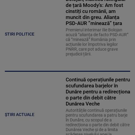
de țară Moody’s: Am fost
cinstiți cu românii, am
muncit din greu. Alianța
PSD-AUR ”minează” țara
Premierul interimar Ilie Bolojan
STIRI POLITICE
acuză ”alianța de facto PSD-AUR”
că ”minează” România prin
acțiunile lor împotriva legilor
PNRR, care pot aduce grave
prejudicii țării.
Continuă operațiunile pentru
scufundarea barjelor în
Dunăre pentru a redirecționa
o parte din debit către
Dunărea Veche
Autoritățile continuă operațiunile
ȘTIRI ACTUALE
pentru scufundarea a patru barje
în Dunăre, cu scopul de a
redirecționa o parte din debit către
Dunărea Veche și de a limita
scăderea nivelului apei la