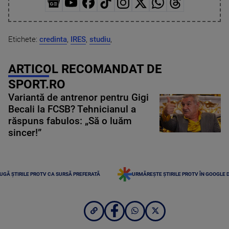
Etichete:
credinta
,
IRES
,
studiu
,
ARTICOL RECOMANDAT DE
SPORT.RO
Variantă de antrenor pentru Gigi
Becali la FCSB? Tehnicianul a
răspuns fabulos: „Să o luăm
sincer!”
UGĂ ȘTIRILE PROTV CA SURSĂ PREFERATĂ
URMĂREȘTE ȘTIRILE PROTV ÎN GOOGLE 