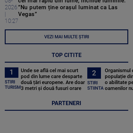
08-
cel mai rapid din lume, închide luminile.
2026
”Nu putem ține orașul luminat ca Las
|
Vegas”
10:27
VEZI MAI MULTE ȘTIRI
TOP CITITE
Unde se află cel mai scurt
Organismul 
1
2
pod din lume care desparte
populație di
STIRI
două țări europene. Are doar
o abilitate p
STIRI
TURISM
3 metri și două fusuri orare
oamenilor nu
STIINTA
PARTENERI