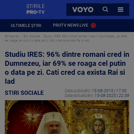
StirilePROTV
CAUTA
VOYO
TOATE 
PROTV NEWS LIVE
ULTIMELE ȘTIRI
Stirileprotv
Stiri Sociale
Studiu IRES: 96% dintre romani cred in Dumnezeu, iar 69%
se roaga cel putin o data pe zi. Cati cred ca exista Rai si Iad
Studiu IRES: 96% dintre romani cred in
Dumnezeu, iar 69% se roaga cel putin
o data pe zi. Cati cred ca exista Rai si
Iad
Data publicării:
15-08-2015 | 17:33
STIRI SOCIALE
Data actualizării:
15-08-2025 | 22:39