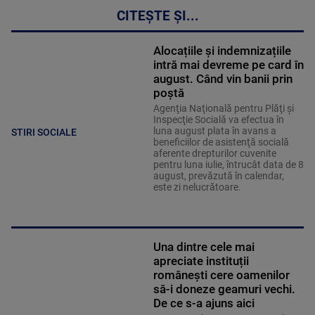
CITEȘTE ȘI...
Alocațiile și indemnizațiile
intră mai devreme pe card în
august. Când vin banii prin
poștă
Agenţia Naţională pentru Plăţi şi
Inspecţie Socială va efectua în
luna august plata în avans a
STIRI SOCIALE
beneficiilor de asistenţă socială
aferente drepturilor cuvenite
pentru luna iulie, întrucât data de 8
august, prevăzută în calendar,
este zi nelucrătoare.
Una dintre cele mai
apreciate instituții
românești cere oamenilor
să-i doneze geamuri vechi.
De ce s-a ajuns aici