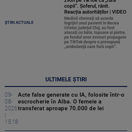
zvon pe TikTok că „fură
copii”. Șoferul, rănit.
Reacția autorităților | VIDEO
Medicii chemaţi să acorde
ȘTIRI ACTUALE
îngrijiri unui pacient în Recea
Cristur, judeţul Cluj, au fost
atacaţi cu bâte, topoare şi pietre,
pe fondul unor zvonuri propagate
pe TikTok despre o presupusă
„ambulanţă care fură copii”.
ULTIMELE ȘTIRI
09-
Acte false generate cu IA, folosite într-o
08-
escrocherie în Alba. O femeie a
2026
transferat aproape 70.000 de lei
|
15:18