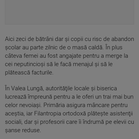
Aici zeci de bătrâni dar şi copii cu risc de abandon
şcolar au parte zilnic de o masă caldă. În plus
câteva femei au fost angajate pentru a merge la
cei neputincioşi să le facă menajul şi să le
plătească facturile.
În Valea Lungă, autorităţile locale şi biserica
lucrează împreună pentru a le oferi un trai mai bun
celor nevoiaşi. Primăria asigura mâncare pentru
aceştia, iar Filantropia ortodoxă plăteşte asistenţii
sociali, dar şi profesorii care îi îndrumă pe elevii cu
şanse reduse.