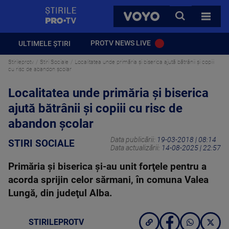
StirilePROTV
CAUTA
VOYO
TOATE 
PROTV NEWS LIVE
ULTIMELE ȘTIRI
Stirileprotv
Stiri Sociale
Localitatea unde primăria și biserica ajută bătrânii și copiii
cu risc de abandon școlar
Localitatea unde primăria și biserica
ajută bătrânii și copiii cu risc de
abandon școlar
Data publicării:
19-03-2018 | 08:14
STIRI SOCIALE
Data actualizării:
14-08-2025 | 22:57
Primăria şi biserica şi-au unit forţele pentru a
acorda sprijin celor sărmani, în comuna Valea
Lungă, din judeţul Alba.
STIRILEPROTV