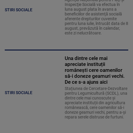
Inspecţie Socială va efectua în
luna august plata în avans a
STIRI SOCIALE
beneficiilor de asistenţă socială
aferente drepturilor cuvenite
pentru luna iulie, întrucât data de 8
august, prevăzută în calendar,
este zi nelucrătoare.
Una dintre cele mai
apreciate instituții
românești cere oamenilor
să-i doneze geamuri vechi.
De ce s-a ajuns aici
Stațiunea de Cercetare-Dezvoltare
STIRI SOCIALE
pentru Legumicultură (SCDL), una
dintre cele mai cunoscute și
apreciate instituții din agricultura
românească, cere oamenilor să-i
doneze geamuri vechi, pentru a-și
repara serele distruse de furtuni.