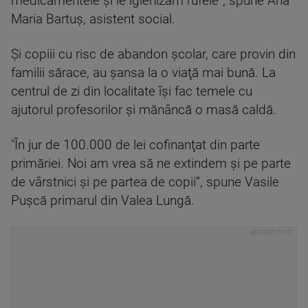
medicamentele şi le igienizăm rufele”, spune Ana
Maria Bartuș, asistent social.
Şi copiii cu risc de abandon şcolar, care provin din
familii sărace, au şansa la o viaţă mai bună. La
centrul de zi din localitate îşi fac temele cu
ajutorul profesorilor şi mănâncă o masă caldă.
"În jur de 100.000 de lei cofinanţat din parte
primăriei. Noi am vrea să ne extindem şi pe parte
de vârstnici şi pe partea de copii”, spune Vasile
Pușcă primarul din Valea Lungă.