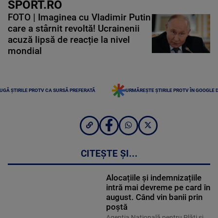
SPORT.RO
FOTO | Imaginea cu Vladimir Putin
care a stârnit revoltă! Ucrainenii
acuză lipsă de reacție la nivel
mondial
UGĂ ȘTIRILE PROTV CA SURSĂ PREFERATĂ
URMĂREȘTE ȘTIRILE PROTV ÎN GOOGLE 
CITEȘTE ȘI...
Alocațiile și indemnizațiile
intră mai devreme pe card în
august. Când vin banii prin
poștă
Agenţia Naţională pentru Plăţi şi