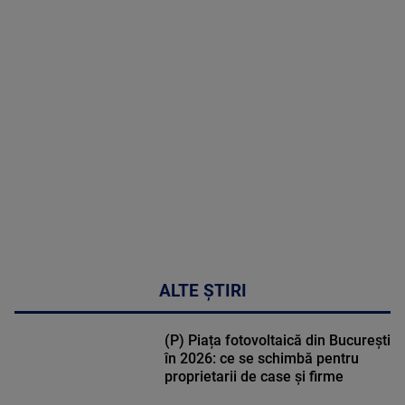
MAI
MULTE
DETALII
02:33:45
ALTE ȘTIRI
(P) Piața fotovoltaică din București
în 2026: ce se schimbă pentru
proprietarii de case și firme