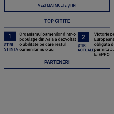
VEZI MAI MULTE ȘTIRI
TOP CITITE
Organismul oamenilor dintr-o
Victorie p
1
2
populație din Asia a dezvoltat
Europeană
o abilitate pe care restul
obligată d
STIRI
ȘTIRI
oamenilor nu o au
permită au
STIINTA
ACTUALE
la EPPO
PARTENERI