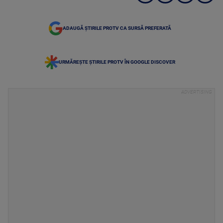
ADAUGĂ ȘTIRILE PROTV CA SURSĂ PREFERATĂ
URMĂREȘTE ȘTIRILE PROTV ÎN GOOGLE DISCOVER