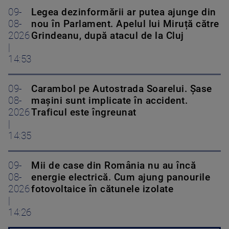
09-
Legea dezinformării ar putea ajunge din
08-
nou în Parlament. Apelul lui Miruță către
2026
Grindeanu, după atacul de la Cluj
|
14:53
09-
Carambol pe Autostrada Soarelui. Șase
08-
mașini sunt implicate în accident.
2026
Traficul este îngreunat
|
14:35
09-
Mii de case din România nu au încă
08-
energie electrică. Cum ajung panourile
2026
fotovoltaice în cătunele izolate
|
14:26