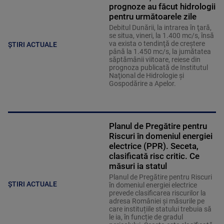
prognoze au făcut hidrologii
pentru următoarele zile
Debitul Dunării, la intrarea în ţară,
se situa, vineri, la 1.400 mc/s, însă
va exista o tendinţă de creştere
ȘTIRI ACTUALE
până la 1.450 mc/s, la jumătatea
săptămânii viitoare, reiese din
prognoza publicată de Institutul
Naţional de Hidrologie şi
Gospodărire a Apelor.
Planul de Pregătire pentru
Riscuri în domeniul energiei
electrice (PPR). Seceta,
clasificată risc critic. Ce
măsuri ia statul
Planul de Pregătire pentru Riscuri
ȘTIRI ACTUALE
în domeniul energiei electrice
prevede clasificarea riscurilor la
adresa României și măsurile pe
care instituțiile statului trebuia să
le ia, în funcție de gradul