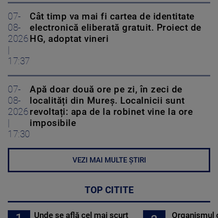
07-
Cât timp va mai fi cartea de identitate
08-
electronică eliberată gratuit. Proiect de
2026
HG, adoptat vineri
|
17:37
07-
Apă doar două ore pe zi, în zeci de
08-
localități din Mureș. Localnicii sunt
2026
revoltați: apa de la robinet vine la ore
|
imposibile
17:30
VEZI MAI MULTE ȘTIRI
TOP CITITE
Unde se află cel mai scurt
Organismul 
1