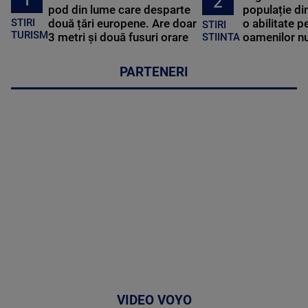
2
pod din lume care desparte
populație di
STIRI
două țări europene. Are doar
o abilitate p
STIRI
TURISM
3 metri și două fusuri orare
oamenilor nu
STIINTA
PARTENERI
VIDEO VOYO