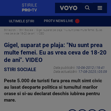
StirilePROTV
CAUTA
VOYO
TOATE 
PROTV NEWS LIVE
ULTIMELE ȘTIRI
Stirileprotv
Stiri Sociale
Gigel, suparat pe plaja: "Nu sunt prea multe femei. Eu as
vrea ceva de 18-20 de ani". VIDEO
Gigel, suparat pe plaja: "Nu sunt prea
multe femei. Eu as vrea ceva de 18-20
de ani". VIDEO
Data publicării:
10-06-2012 | 19:41
STIRI SOCIALE
Data actualizării:
17-08-2025 | 05:09
Peste 5.000 de turisti fara prea mult simt civic
au lasat deoparte politica si tumultul marilor
orase si si-au declarat deschis iubirea pentru
mare.