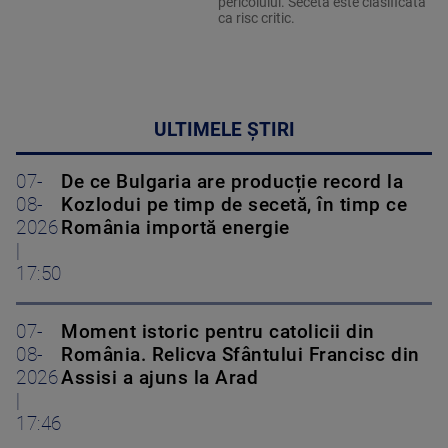
pericolului. Seceta este clasificată
ca risc critic.
ULTIMELE ȘTIRI
07-
De ce Bulgaria are producție record la
08-
Kozlodui pe timp de secetă, în timp ce
2026
România importă energie
|
17:50
07-
Moment istoric pentru catolicii din
08-
România. Relicva Sfântului Francisc din
2026
Assisi a ajuns la Arad
|
17:46