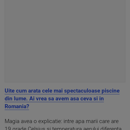
Uite cum arata cele mai spectaculoase piscine
din lume. Ai vrea sa avem asa ceva si in
Romania?
Magia avea o explicatie: intre apa marii care are
19 grade Celsius si temperatura aerului diferenta