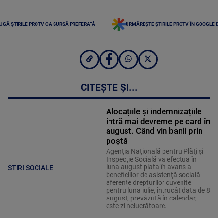
UGĂ ȘTIRILE PROTV CA SURSĂ PREFERATĂ
URMĂREȘTE ȘTIRILE PROTV ÎN GOOGLE 
CITEȘTE ȘI...
Alocațiile și indemnizațiile
intră mai devreme pe card în
august. Când vin banii prin
poștă
Agenţia Naţională pentru Plăţi şi
Inspecţie Socială va efectua în
luna august plata în avans a
STIRI SOCIALE
beneficiilor de asistenţă socială
aferente drepturilor cuvenite
pentru luna iulie, întrucât data de 8
august, prevăzută în calendar,
este zi nelucrătoare.