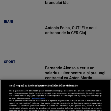
brandului tău
IBANI
Antonio Folha, OUT! El e noul
antrenor de la CFR Cluj
SPORT
Fernando Alonso a cerut un
salariu uluitor pentru a-și prelungi
contractul cu Aston Martin
Nouă ne pasă ca datele tale personale să rămână confidențiale
Noi și partenerii noștri
201
stocăm și/sau accesăm informații pe dispozitivul dvs., precum identificatorii cookie
unici pentru prelucrarea datelor cu caracter personal. Puteți accepta sau gestiona alegerile dvs. făcând clic mai jos
sau în orice moment, pe pagina cu politica de confidențialitate. Aceste alegeri vor fi raportate partenerilor noștri și
nu vă vor afecta navigarea.
Mai multe detalii
Noi si partenerii nostri (retelele de socializare si agentiile de publicitate partenere, precum si furnizorii nostri de
SPORT
servicii de date analitice) prelucram date pentru a permite website-ului sa functioneze, pentru a personaliza
continutul si anunturile publicitare afisate in functie de interesele si/sau profilul dvs., pentru a va oferi
functionalitati aferente retelelor de socializare si pentru a analiza traficul pe website. Beneficiati de drepturile
prevazute de art. 15-22 din GDPR in legatura cu prelucrarea datelor cu caracter personal. Aceste drepturi pot fi