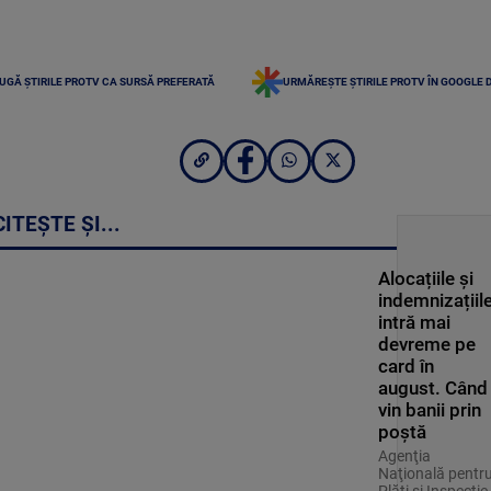
UGĂ ȘTIRILE PROTV CA SURSĂ PREFERATĂ
URMĂREȘTE ȘTIRILE PROTV ÎN GOOGLE 
CITEȘTE ȘI...
Alocațiile și
indemnizațiil
intră mai
devreme pe
card în
august. Când
vin banii prin
poștă
Agenţia
Naţională pentr