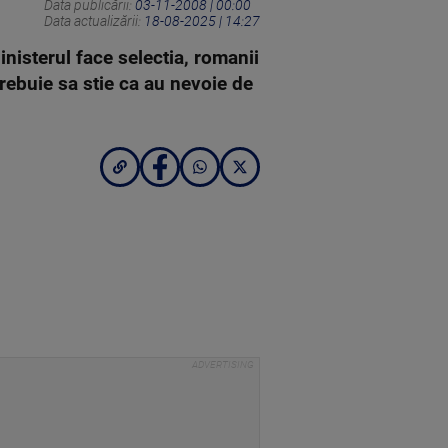
Data publicării:
03-11-2008 | 00:00
Data actualizării:
18-08-2025 | 14:27
inisterul face selectia, romanii
trebuie sa stie ca au nevoie de