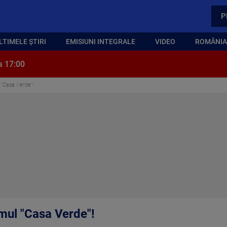
P
LTIMELE ȘTIRI
EMISIUNI INTEGRALE
VIDEO
ROMÂNIA,
a 17:00
 "Casa Verde"!
amul "Casa Verde"!