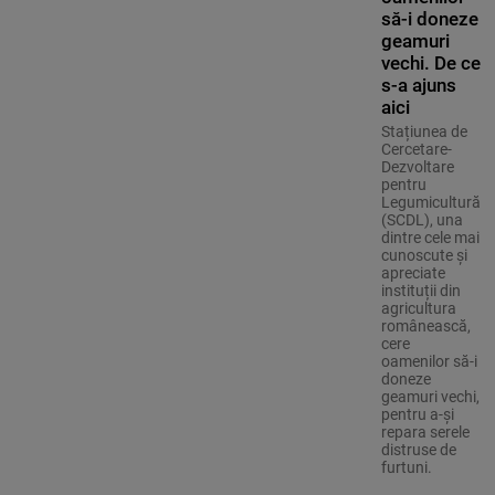
să-i doneze
geamuri
vechi. De ce
s-a ajuns
aici
Stațiunea de
Cercetare-
Dezvoltare
pentru
Legumicultură
(SCDL), una
dintre cele mai
cunoscute și
apreciate
instituții din
agricultura
românească,
cere
oamenilor să-i
doneze
geamuri vechi,
pentru a-și
repara serele
distruse de
furtuni.