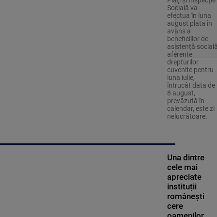
Plăţi şi Inspecţie
Socială va
efectua în luna
august plata în
avans a
beneficiilor de
asistenţă social
aferente
drepturilor
cuvenite pentru
luna iulie,
întrucât data de
8 august,
prevăzută în
calendar, este zi
nelucrătoare.
Una dintre
cele mai
apreciate
instituții
românești
cere
oamenilor