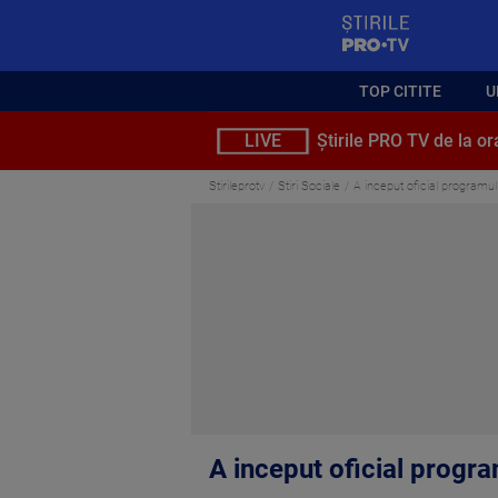
StirilePROTV
TOP CITITE
U
LIVE
Știrile PRO TV de la or
Stirileprotv
Stiri Sociale
A inceput oficial programul
A inceput oficial progr