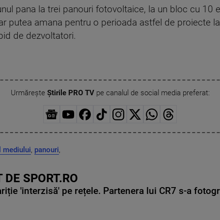
ul pana la trei panouri fotovoltaice, la un bloc cu 10 e
 ar putea amana pentru o perioada astfel de proiecte la 
pid de dezvoltatori.
Urmărește
Știrile PRO TV
pe canalul de social media preferat:
l mediului
,
panouri
,
 DE SPORT.RO
ie 'interzisă' pe rețele. Partenera lui CR7 s-a fotog