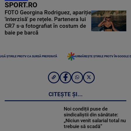
SPORT.RO
FOTO Georgina Rodriguez, apariție
'interzisă' pe rețele. Partenera lui
CR7 s-a fotografiat în costum de
baie pe barcă
UGĂ ȘTIRILE PROTV CA SURSĂ PREFERATĂ
URMĂREȘTE ȘTIRILE PROTV ÎN GOOGLE 
CITEȘTE ȘI...
Noi condiții puse de
sindicaliștii din sănătate:
„Niciun venit salarial total nu
trebuie să scadă”