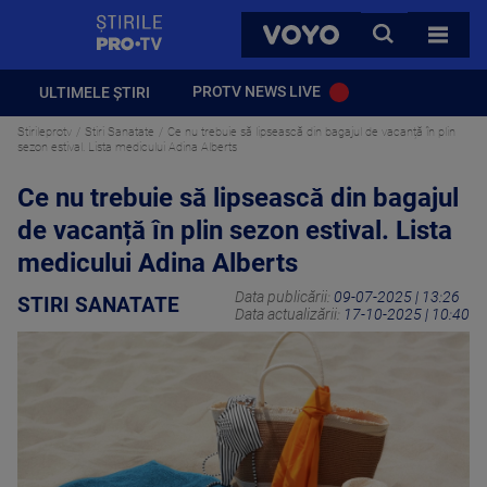
StirilePROTV
CAUTA
VOYO
TOATE 
PROTV NEWS LIVE
ULTIMELE ȘTIRI
Stirileprotv
Stiri Sanatate
Ce nu trebuie să lipsească din bagajul de vacanță în plin
sezon estival. Lista medicului Adina Alberts
Ce nu trebuie să lipsească din bagajul
de vacanță în plin sezon estival. Lista
medicului Adina Alberts
Data publicării:
09-07-2025 | 13:26
STIRI SANATATE
Data actualizării:
17-10-2025 | 10:40