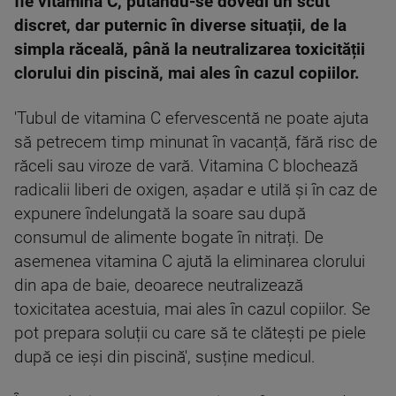
fie vitamina C, putându-se dovedi un scut
discret, dar puternic în diverse situații, de la
simpla răceală, până la neutralizarea toxicității
clorului din piscină, mai ales în cazul copiilor.
'Tubul de vitamina C efervescentă ne poate ajuta
să petrecem timp minunat în vacanță, fără risc de
răceli sau viroze de vară. Vitamina C blochează
radicalii liberi de oxigen, așadar e utilă și în caz de
expunere îndelungată la soare sau după
consumul de alimente bogate în nitrați. De
asemenea vitamina C ajută la eliminarea clorului
din apa de baie, deoarece neutralizează
toxicitatea acestuia, mai ales în cazul copiilor. Se
pot prepara soluții cu care să te clătești pe piele
după ce ieși din piscină', susține medicul.