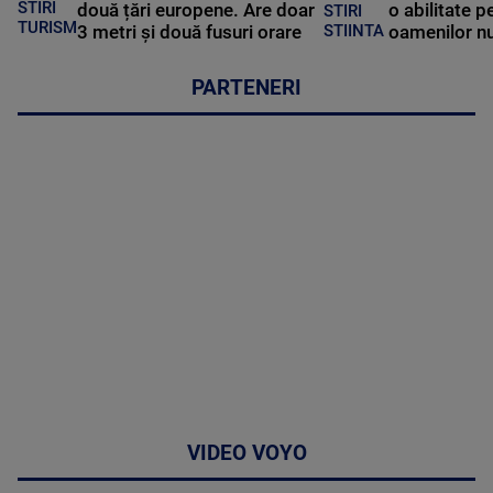
STIRI
două țări europene. Are doar
o abilitate p
STIRI
TURISM
3 metri și două fusuri orare
oamenilor nu
STIINTA
PARTENERI
VIDEO VOYO