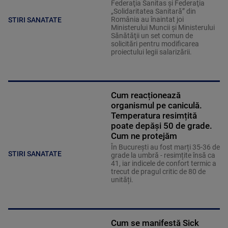
Federaţia Sanitas şi Federaţia
„Solidaritatea Sanitară” din
România au înaintat joi
STIRI SANATATE
Ministerului Muncii şi Ministerului
Sănătăţii un set comun de
solicitări pentru modificarea
proiectului legii salarizării.
Cum reacționează
organismul pe caniculă.
Temperatura resimțită
poate depăși 50 de grade.
Cum ne protejăm
În București au fost marți 35-36 de
STIRI SANATATE
grade la umbră - resimțite însă ca
41, iar indicele de confort termic a
trecut de pragul critic de 80 de
unități.
Cum se manifestă Sick