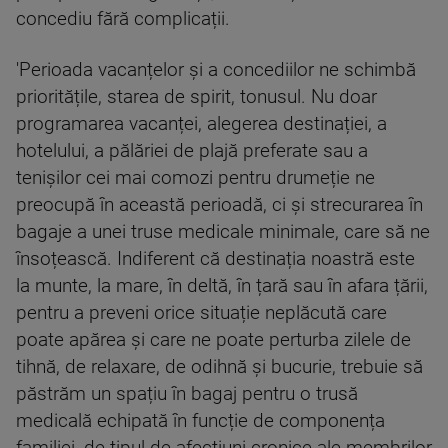
concediu fără complicații.
'Perioada vacanțelor și a concediilor ne schimbă
prioritățile, starea de spirit, tonusul. Nu doar
programarea vacanței, alegerea destinației, a
hotelului, a pălăriei de plajă preferate sau a
tenișilor cei mai comozi pentru drumeție ne
preocupă în această perioadă, ci și strecurarea în
bagaje a unei truse medicale minimale, care să ne
însoțească. Indiferent că destinația noastră este
la munte, la mare, în deltă, în țară sau în afara țării,
pentru a preveni orice situație neplăcută care
poate apărea și care ne poate perturba zilele de
tihnă, de relaxare, de odihnă și bucurie, trebuie să
păstrăm un spațiu în bagaj pentru o trusă
medicală echipată în funcție de componența
familiei, de tipul de afecțiuni cronice ale membrilor