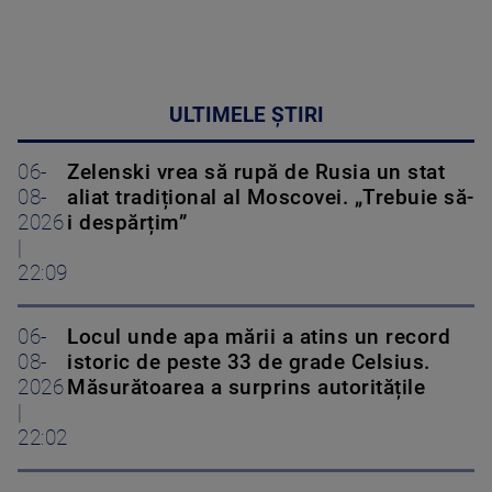
ULTIMELE ȘTIRI
06-
Zelenski vrea să rupă de Rusia un stat
08-
aliat tradițional al Moscovei. „Trebuie să-
2026
i despărțim”
|
22:09
06-
Locul unde apa mării a atins un record
08-
istoric de peste 33 de grade Celsius.
2026
Măsurătoarea a surprins autoritățile
|
22:02