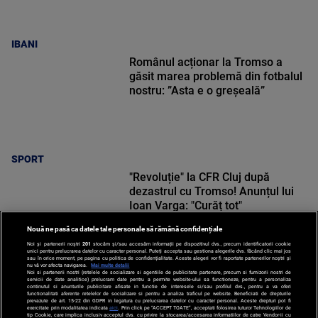
IBANI
Românul acționar la Tromso a
găsit marea problemă din fotbalul
nostru: ”Asta e o greșeală”
SPORT
"Revoluție" la CFR Cluj după
dezastrul cu Tromso! Anunțul lui
Ioan Varga: "Curăț tot"
Nouă ne pasă ca datele tale personale să rămână confidențiale
Noi și partenerii noștri
201
stocăm și/sau accesăm informații pe dispozitivul dvs., precum identificatorii cookie
unici pentru prelucrarea datelor cu caracter personal. Puteți accepta sau gestiona alegerile dvs. făcând clic mai jos
sau în orice moment, pe pagina cu politica de confidențialitate. Aceste alegeri vor fi raportate partenerilor noștri și
nu vă vor afecta navigarea.
Mai multe detalii
SPORT
Noi si partenerii nostri (retelele de socializare si agentiile de publicitate partenere, precum si furnizorii nostri de
servicii de date analitice) prelucram date pentru a permite website-ului sa functioneze, pentru a personaliza
continutul si anunturile publicitare afisate in functie de interesele si/sau profilul dvs., pentru a va oferi
functionalitati aferente retelelor de socializare si pentru a analiza traficul pe website. Beneficiati de drepturile
prevazute de art. 15-22 din GDPR in legatura cu prelucrarea datelor cu caracter personal. Aceste drepturi pot fi
exercitate prin modalitatea indicata
aici
. Prin click pe “ACCEPT TOATE”, acceptati folosirea tuturor Tehnologiilor de
tip Cookie, care implica inclusiv acceptul dvs. cu privire la stocarea/accesarea informatiilor de catre Vendor-ii cu