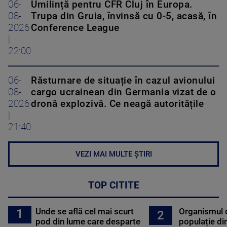
06-
Umilință pentru CFR Cluj în Europa.
08-
Trupa din Gruia, învinsă cu 0-5, acasă, în
2026
Conference League
|
22:00
06-
Răsturnare de situație în cazul avionului
08-
cargo ucrainean din Germania vizat de o
2026
dronă explozivă. Ce neagă autoritățile
|
21:40
VEZI MAI MULTE ȘTIRI
TOP CITITE
Unde se află cel mai scurt
Organismul 
1
2
pod din lume care desparte
populație di