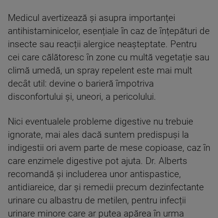
Medicul avertizează și asupra importanței
antihistaminicelor, esențiale în caz de înțepături de
insecte sau reacții alergice neașteptate. Pentru
cei care călătoresc în zone cu multă vegetație sau
climă umedă, un spray repelent este mai mult
decât util: devine o barieră împotriva
disconfortului și, uneori, a pericolului.
Nici eventualele probleme digestive nu trebuie
ignorate, mai ales dacă suntem predispuși la
indigestii ori avem parte de mese copioase, caz în
care enzimele digestive pot ajuta. Dr. Alberts
recomandă și includerea unor antispastice,
antidiareice, dar și remedii precum dezinfectante
urinare cu albastru de metilen, pentru infecții
urinare minore care ar putea apărea în urma