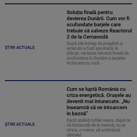
Soluția finală pentru
devierea Dunării. Cum vor fi
scufundate barjele care
trebuie să salveze Reactorul
2 de la Cernavodă
După zile întregi de pregătiri și
ȘTIRI ACTUALE
amânări a fost aprobată, în
sfârșit, varianta tehnică finală de
scufundare în Dunăre a barjelor
încărcate cu rocă.
Cum se luptă România cu
criza energetică. Orașele au
devenit mai întunecate. „Nu
înseamnă să ne întoarcem
în beznă”
Dacă spălați rufele seara, după ce
ȘTIRI ACTUALE
vă întoarceți de la muncă, nu ar
strica, o vreme, să schimbați
obiceiul.