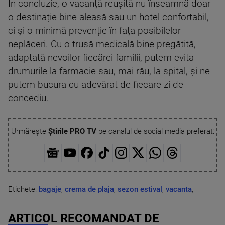
În concluzie, o vacanță reușită nu înseamnă doar
o destinație bine aleasă sau un hotel confortabil,
ci și o minimă prevenție în fața posibilelor
neplăceri. Cu o trusă medicală bine pregătită,
adaptată nevoilor fiecărei familii, putem evita
drumurile la farmacie sau, mai rău, la spital, și ne
putem bucura cu adevărat de fiecare zi de
concediu.
Urmărește
Știrile PRO TV
pe canalul de social media preferat:
Etichete:
bagaje
,
crema de plaja
,
sezon estival
,
vacanta
,
ARTICOL RECOMANDAT DE