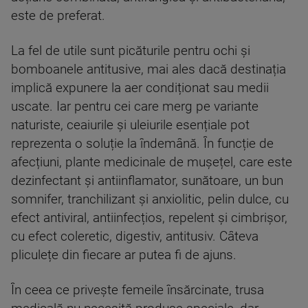
este de preferat.
La fel de utile sunt picăturile pentru ochi și
bomboanele antitusive, mai ales dacă destinația
implică expunere la aer condiționat sau medii
uscate. Iar pentru cei care merg pe variante
naturiste, ceaiurile și uleiurile esențiale pot
reprezenta o soluție la îndemână. În funcție de
afecțiuni, plante medicinale de mușețel, care este
dezinfectant și antiinflamator, sunătoare, un bun
somnifer, tranchilizant și anxiolitic, pelin dulce, cu
efect antiviral, antiinfecțios, repelent și cimbrișor,
cu efect coleretic, digestiv, antitusiv. Câteva
pliculețe din fiecare ar putea fi de ajuns.
În ceea ce privește femeile însărcinate, trusa