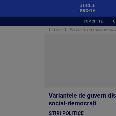
StirilePROTV
TOP CITITE
U
Stirileprotv
Stiri Politice
Variantele de guvern discu
Variantele de guvern di
social-democrați
STIRI POLITICE