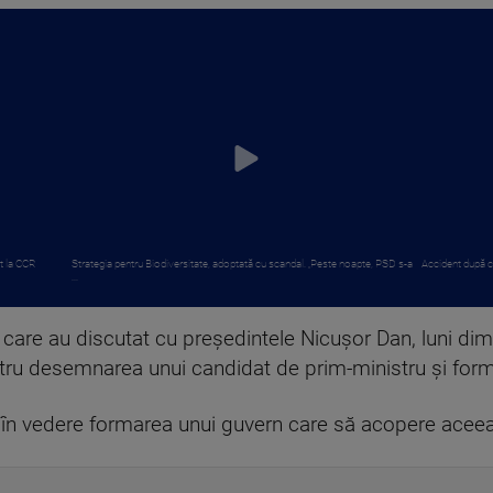
at la CCR
Strategia pentru Biodiversitate, adoptată cu scandal. „Peste noapte, PSD s-a
Accident după ce
...
 care au discutat cu preşedintele Nicuşor Dan, luni dimi
tru desemnarea unui candidat de prim-ministru şi forma
e în vedere formarea unui guvern care să acopere aceeaşi 