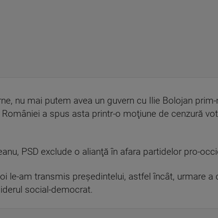
erne, nu mai putem avea un guvern cu Ilie Bolojan prim-
României a spus asta printr-o moţiune de cenzură vot
nu, PSD exclude o alianţă în afara partidelor pro-occi
noi le-am transmis preşedintelui, astfel încât, urmare a 
 liderul social-democrat.