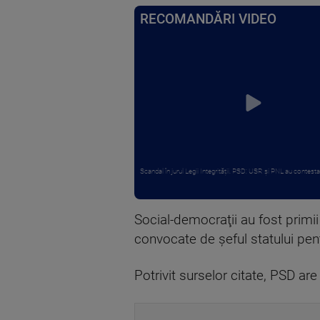
RECOMANDĂRI VIDEO
Scandal în jurul Legii Integrității. PSD: USR și PNL au contest
Social-democraţii au fost primii
convocate de şeful statului pen
Potrivit surselor citate, PSD ar