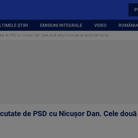
P
LTIMELE ȘTIRI
EMISIUNI INTEGRALE
VIDEO
ROMÂNIA,
tate de PSD cu Nicușor Dan. Cele două opțiuni excluse de social-democrați
scutate de PSD cu Nicușor Dan. Cele două 