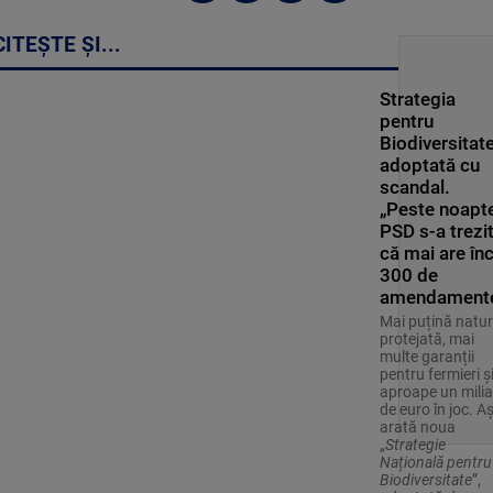
CITEȘTE ȘI...
Strategia
pentru
Biodiversitate
adoptată cu
scandal.
„Peste noapte
PSD s-a trezi
că mai are în
300 de
amendament
Mai puțină natu
protejată, mai
multe garanții
pentru fermieri ș
aproape un milia
de euro în joc. A
arată noua
„
Strategie
Națională pentru
Biodiversitate
”,