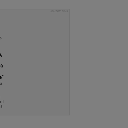
,
,
t
că
e”
ră
i
rd
șa