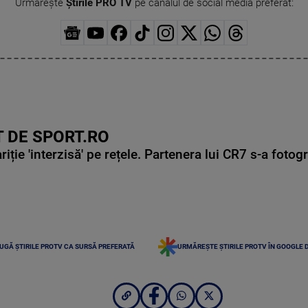
Urmărește
Știrile PRO TV
pe canalul de social media preferat:
 DE SPORT.RO
ie 'interzisă' pe rețele. Partenera lui CR7 s-a fotog
UGĂ ȘTIRILE PROTV CA SURSĂ PREFERATĂ
URMĂREȘTE ȘTIRILE PROTV ÎN GOOGLE 