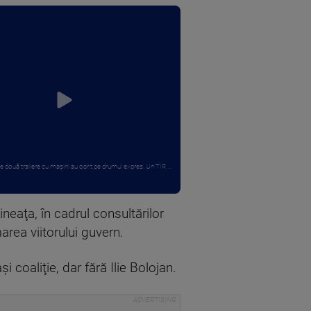
 două trailere cu mașini au oprit pe drumul expres. Un TIR ...
neaţa, în cadrul consultărilor
rea viitorului guvern.
coaliţie, dar fără Ilie Bolojan.