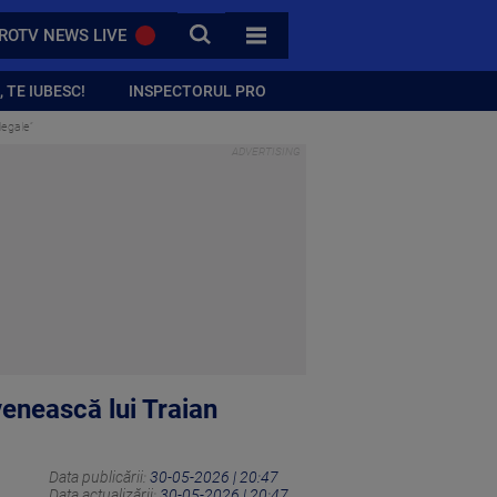
CAUTA
ROTV NEWS LIVE
TOATE CATEGORIILE
 TE IUBESC!
INSPECTORUL PRO
legale”
enească lui Traian
Data publicării:
30-05-2026 | 20:47
Data actualizării:
30-05-2026 | 20:47