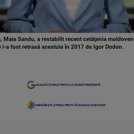
 Maia Sandu, a restabilit recent cetăţenia moldovene
i-a fost retrasă acestuia în 2017 de Igor Dodon.
ADAUGĂ ȘTIRILE PROTV CA SURSĂ PREFERATĂ
URMĂREȘTE ȘTIRILE PROTV ÎN GOOGLE DISCOVER