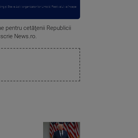
ting și Steve Aoki organizatorilor Untold. Festivalul va începe
ne pentru cetăţenii Republicii
 scrie News.ro.