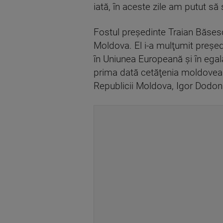
iată, în aceste zile am putut s
Fostul preşedinte Traian Băsesc
Moldova. El i-a mulţumit preşed
în Uniunea Europeană şi în egală
prima dată cetăţenia moldoveană 
Republicii Moldova, Igor Dodon