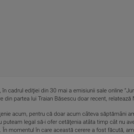
 în cadrul ediţiei din 30 mai a emisiunii sale online “Jurn
e din partea lui Traian Băsescu doar recent, relateaz
ţenie acum, pentru că doar acum câteva săptămâni a
uteam legal să-i ofer cetăţenia atâta timp cât nu avea
În momentul în care această cerere a fost făcută, am 