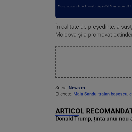
Trump, acuzat că oferă firmelor de pe Wall Street acces plătit î
În calitate de preşedinte, a susţ
Moldova şi a promovat extinder
Sursa:
News.ro
Etichete:
Maia Sandu
,
traian basescu
,
c
ARTICOL RECOMANDAT
Donald Trump, ținta unui nou as