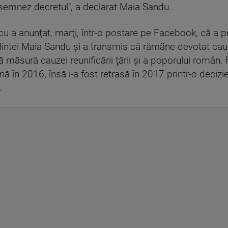
ă semnez decretul", a declarat Maia Sandu.
u a anunţat, marţi, într-o postare pe Facebook, că a pr
intei Maia Sandu şi a transmis că rămâne devotat cauz
 măsură cauzei reunificării ţării şi a poporului român. F
în 2016, însă i-a fost retrasă în 2017 printr-o decizie
.