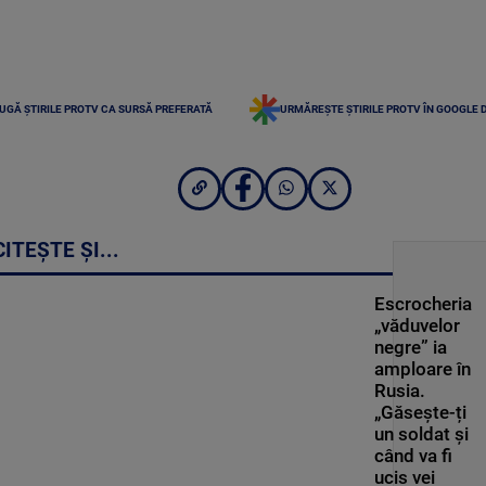
UGĂ ȘTIRILE PROTV CA SURSĂ PREFERATĂ
URMĂREȘTE ȘTIRILE PROTV ÎN GOOGLE 
CITEȘTE ȘI...
Escrocheria
„văduvelor
negre” ia
amploare în
Rusia.
„Găsește-ți
un soldat și
când va fi
ucis vei