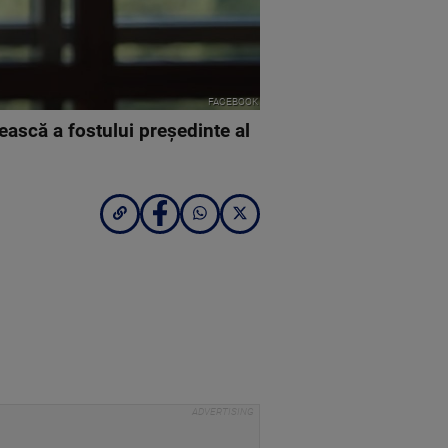
FACEBOOK
ască a fostului preşedinte al