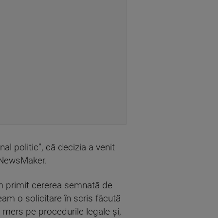
al politic”, că decizia a venit
ă NewsMaker.
m primit cererea semnată de
m o solicitare în scris făcută
mers pe procedurile legale şi,