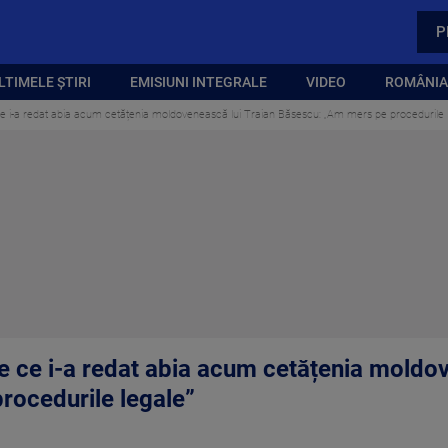
P
LTIMELE ȘTIRI
EMISIUNI INTEGRALE
VIDEO
ROMÂNIA,
e i-a redat abia acum cetățenia moldovenească lui Traian Băsescu: „Am mers pe procedurile 
e ce i-a redat abia acum cetățenia moldov
rocedurile legale”