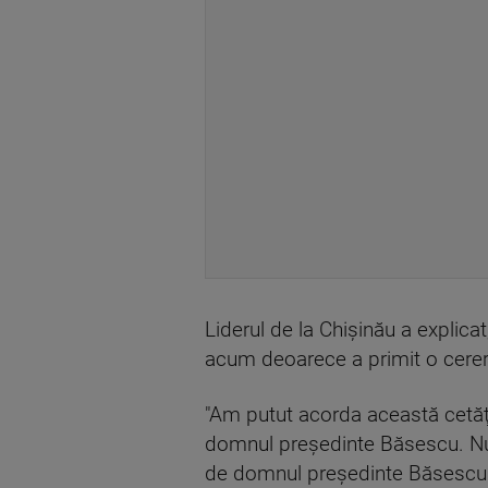
Liderul de la Chişinău a explicat,
acum deoarece a primit o cerer
"Am putut acorda această cetă
domnul preşedinte Băsescu. Nu p
de domnul preşedinte Băsescu. 