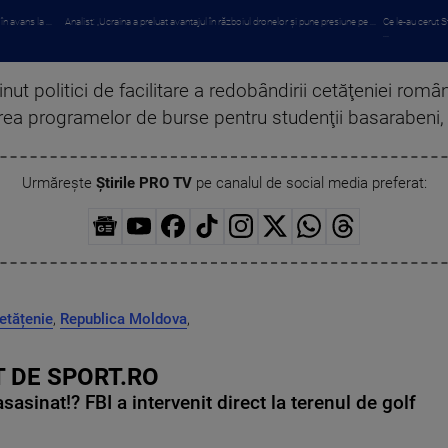
n avans la ...
Analist: „Ucraina a preluat avantajul în războiul dronelor și pune presiune pe ...
Ce le-au cerut S
...
inut politici de facilitare a redobândirii cetăţeniei româ
ea programelor de burse pentru studenţii basarabeni,
Urmărește
Știrile PRO TV
pe canalul de social media preferat:
etățenie
,
Republica Moldova
,
 DE SPORT.RO
asinat!? FBI a intervenit direct la terenul de golf