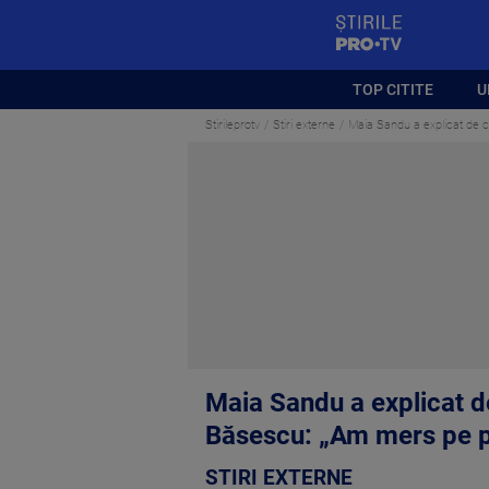
StirilePROTV
TOP CITITE
U
Stirileprotv
Stiri externe
Maia Sandu a explicat de c
Maia Sandu a explicat d
Băsescu: „Am mers pe p
STIRI EXTERNE