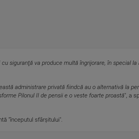
 cu siguranţă va produce multă îngrijorare, în special la a
eastă administrare privată fiindcă au o alternativă la p
orme Pilonul II de pensii e o veste foarte proastă
", a s
tă "începutul sfârşitului".