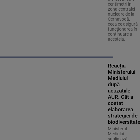
centimetri în
zona centralei
nucleare de la
Cernavodă,
ceea ce asigură
funcţionarea în
continuare a
acesteia.
Reacția
Ministerului
Mediului
după
acuzațiile
AUR. Cât a
costat
elaborarea
strategiei de
biodiversitat
Ministerul
Mediului
subliniază,