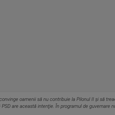
nvinge oamenii să nu contribuie la Pilonul II şi să treacă l
că PSD are această intenţie. În programul de guvernare 