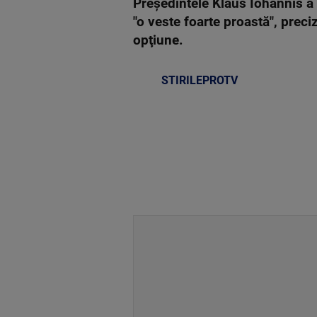
Preşedintele Klaus Iohannis a 
"o veste foarte proastă", prec
opţiune.
STIRILEPROTV