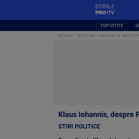
StirilePROTV
TOP CITITE
U
Stirileprotv
Stiri Politice
Klaus Iohannis, despre Pilonu
Klaus Iohannis, despre Pi
STIRI POLITICE