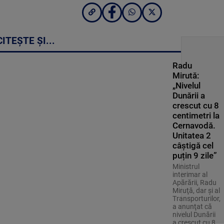
CITEȘTE ȘI...
Radu
Mirută:
„Nivelul
Dunării a
crescut cu 8
centimetri la
Cernavodă.
Unitatea 2
câștigă cel
puțin 9 zile”
Ministrul
interimar al
Apărării, Radu
Miruţă, dar şi al
Transporturilor,
a anunţat că
nivelul Dunării
a crescut cu 8