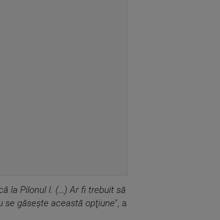
a Pilonul I. (...) Ar fi trebuit să
nu se găseşte această opţiune
", a