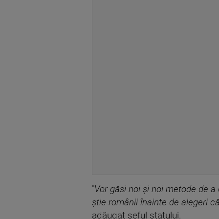
"
Vor găsi noi şi noi metode de a co
ştie românii înainte de alegeri 
adăugat şeful statului.