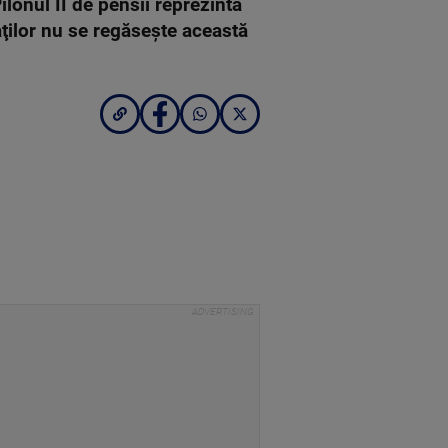
lonul II de pensii reprezintă
ţilor nu se regăseşte această