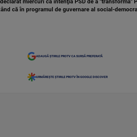
declarat miercuri că intenţia PSD de a "transforma" Pi
izând că în programul de guvernare al social-democra
ADAUGĂ ȘTIRILE PROTV CA SURSĂ PREFERATĂ
URMĂREȘTE ȘTIRILE PROTV ÎN GOOGLE DISCOVER