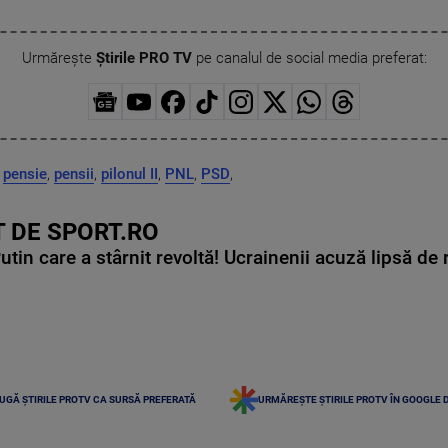
Urmărește
Știrile PRO TV
pe canalul de social media preferat:
,
pensie
,
pensii
,
pilonul II
,
PNL
,
PSD
,
 DE SPORT.RO
in care a stârnit revoltă! Ucrainenii acuză lipsă de r
UGĂ ȘTIRILE PROTV CA SURSĂ PREFERATĂ
URMĂREȘTE ȘTIRILE PROTV ÎN GOOGLE 