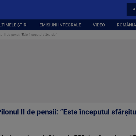
P
LTIMELE ȘTIRI
EMISIUNI INTEGRALE
VIDEO
ROMÂNIA,
l II de pensii: ”Este începutul sfârșitului”
lonul II de pensii: ”Este începutul sfârșitu