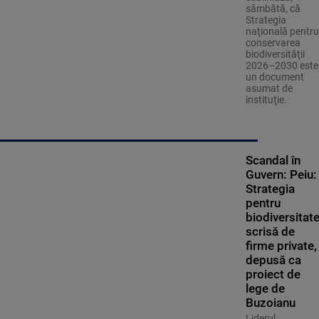
sâmbătă, că
Strategia
naţională pentru
conservarea
biodiversităţii
2026–2030 este
un document
asumat de
instituţie.
Scandal în
Guvern: Peiu:
Strategia
pentru
biodiversitate
scrisă de
firme private,
depusă ca
proiect de
lege de
Buzoianu
Liderul