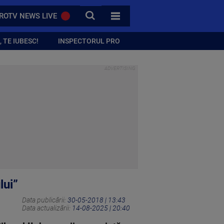
CAUTA
ROTV NEWS LIVE
TOATE CATEGORIILE
 TE IUBESC!
INSPECTORUL PRO
lui”
Data publicării:
30-05-2018 | 13:43
Data actualizării:
14-08-2025 | 20:40