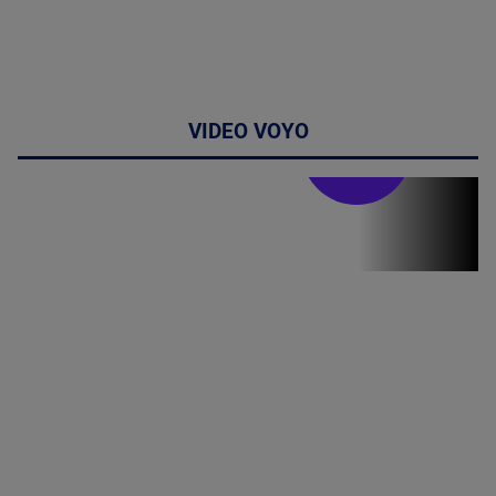
VIDEO VOYO
Stirile PRO TV
Stirile PRO
TV # 19.00 -
8 August
2026