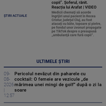
copii”. Șoferul, rănit.
Reacția lui Arafat | VIDEO
Medicii chemaţi să acorde
ȘTIRI ACTUALE
îngrijiri unui pacient în Recea
Cristur, judeţul Cluj, au fost
atacaţi cu bâte, topoare şi pietre,
pe fondul unor zvonuri propagate
pe TikTok despre o presupusă
„ambulanţă care fură copii”.
ULTIMELE ȘTIRI
09-
Pericolul nevăzut din paharele cu
08-
cocktail: O femeie are vezicule „de
2026
mărimea unei mingi de golf” după o zi la
|
soare
12:57