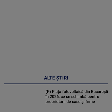
MAI
MULTE
DETALII
30:33
ALTE ȘTIRI
(P) Piața fotovoltaică din București
în 2026: ce se schimbă pentru
proprietarii de case și firme