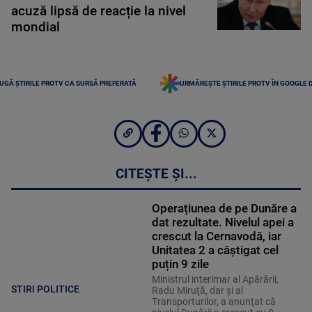
acuză lipsă de reacție la nivel
mondial
UGĂ ȘTIRILE PROTV CA SURSĂ PREFERATĂ
URMĂREȘTE ȘTIRILE PROTV ÎN GOOGLE 
CITEȘTE ȘI...
Operațiunea de pe Dunăre a
dat rezultate. Nivelul apei a
crescut la Cernavodă, iar
Unitatea 2 a câștigat cel
puțin 9 zile
Ministrul interimar al Apărării,
STIRI POLITICE
Radu Miruţă, dar şi al
Transporturilor, a anunţat că