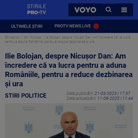
StirilePROTV
CAUTA
VOYO
TOATE 
PROTV NEWS LIVE
ULTIMELE ȘTIRI
Stirileprotv
Stiri Politice
Ilie Bolojan, despre Nicușor Dan: Am încredere că va lucra
pentru a aduna Româniile, pentru a reduce dezbinarea şi ura
Ilie Bolojan, despre Nicușor Dan: Am
încredere că va lucra pentru a aduna
Româniile, pentru a reduce dezbinarea
şi ura
Data publicării:
21-05-2025 | 17:37
STIRI POLITICE
Data actualizării:
11-08-2025 | 11:44