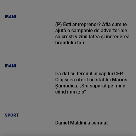
IBANI
(P) Ești antreprenor? Află cum te
ajută o campanie de advertoriale
să crești vizibilitatea și încrederea
brandului tău
IBANI
I-a dat cu terenul în cap lui CFR
Cluj și i-a oferit un sfat lui Marius
Șumudică: „S-a supărat pe mine
când i-am zis”
SPORT
Daniel Maldini a semnat