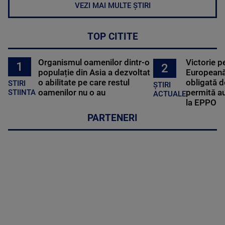
VEZI MAI MULTE ȘTIRI
TOP CITITE
Organismul oamenilor dintr-o
Victorie p
1
2
populație din Asia a dezvoltat
Europeană
o abilitate pe care restul
obligată d
STIRI
ȘTIRI
oamenilor nu o au
permită au
STIINTA
ACTUALE
la EPPO
PARTENERI