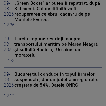
09-
„Green Boots” ar putea fi repatriat, după
08-
3 decenii. Cât de dificilă va fi
2026
recuperarea celebrul cadavru de pe
|
Muntele Everest
12:36
09-
Turcia impune restricții asupra
08-
transportului maritim pe Marea Neagră
2026
și solicită Rusiei și Ucrainei un
|
moratoriu
12:33
09-
Bucureștiul conduce în topul firmelor
08-
suspendate, dar un județ a înregistrat o
2026
creștere de 54%. Datele ONRC
|
12:12