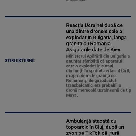
Reacția Ucrainei după ce
una dintre dronele sale a
explodat în Bulgaria, lângă
granița cu România.
Asigurările date de Kiev
Ministerul Apărării din Bulgaria a
STIRI EXTERNE
anunţat sâmbătă că aparatul
care a explodat în cursul
dimineţii în spaţiul aerian al ţării,
în apropiere de graniţa cu
România şi de gazoductul
transbalcanic, era probabil o
dronă momeală ucraineană de tip
Maya.
Ambulanță atacată cu
topoarele în Cluj, după un
zvon pe TikTok că „fură