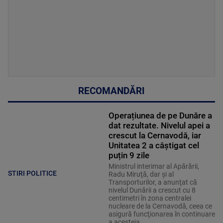
RECOMANDĂRI
Operațiunea de pe Dunăre a
dat rezultate. Nivelul apei a
crescut la Cernavodă, iar
Unitatea 2 a câștigat cel
puțin 9 zile
Ministrul interimar al Apărării,
STIRI POLITICE
Radu Miruţă, dar şi al
Transporturilor, a anunţat că
nivelul Dunării a crescut cu 8
centimetri în zona centralei
nucleare de la Cernavodă, ceea ce
asigură funcţionarea în continuare
a acesteia.