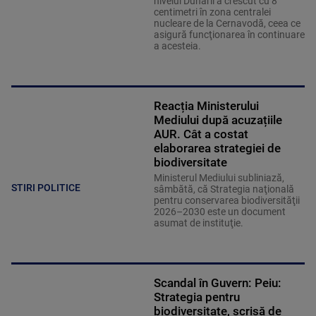
nivelul Dunării a crescut cu 8
centimetri în zona centralei
nucleare de la Cernavodă, ceea ce
asigură funcţionarea în continuare
a acesteia.
Reacția Ministerului
Mediului după acuzațiile
AUR. Cât a costat
elaborarea strategiei de
biodiversitate
Ministerul Mediului subliniază,
STIRI POLITICE
sâmbătă, că Strategia naţională
pentru conservarea biodiversităţii
2026–2030 este un document
asumat de instituţie.
Scandal în Guvern: Peiu:
Strategia pentru
biodiversitate, scrisă de