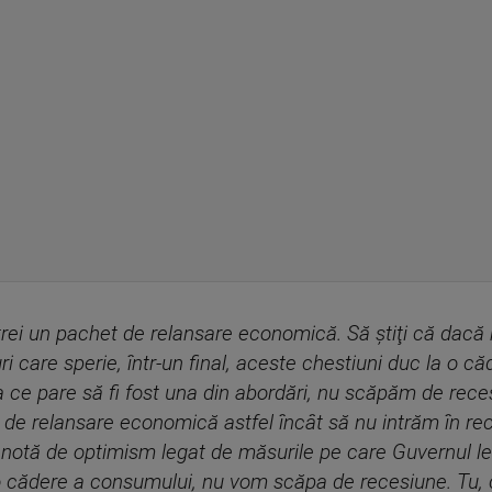
ei un pachet de relansare economică. Să ştiţi că dacă n
ri care sperie, într-un final, aceste chestiuni duc la o 
a ce pare să fi fost una din abordări, nu scăpăm de reces
 de relansare economică astfel încât să nu intrăm în rec
 o notă de optimism legat de măsurile pe care Guvernul le
 o cădere a consumului, nu vom scăpa de recesiune. Tu, 