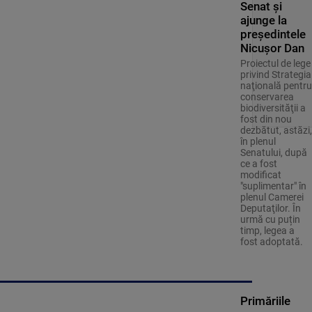
Senat și
ajunge la
președintele
Nicușor Dan
Proiectul de lege
privind Strategia
naţională pentru
conservarea
biodiversităţii a
fost din nou
dezbătut, astăzi,
în plenul
Senatului, după
ce a fost
modificat
"suplimentar" în
plenul Camerei
Deputaţilor. În
urmă cu puțin
timp, legea a
fost adoptată.
Primăriile