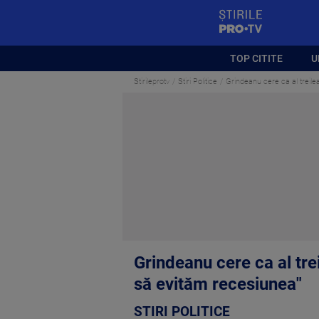
StirilePROTV
TOP CITITE
U
Stirileprotv
Stiri Politice
Grindeanu cere ca al treile
Grindeanu cere ca al tre
să evităm recesiunea"
STIRI POLITICE