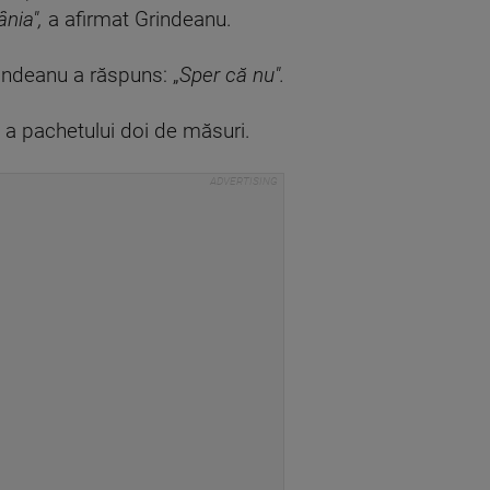
nia",
a afirmat Grindeanu.
rindeanu a răspuns: „
Sper că nu".
 a pachetului doi de măsuri.