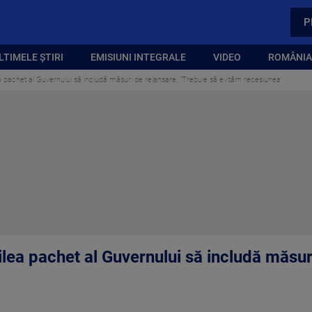
P
LTIMELE ȘTIRI
EMISIUNI INTEGRALE
VIDEO
ROMÂNIA,
a pachet al Guvernului să includă măsuri de relansare. "Trebuie să evităm recesiunea"
ilea pachet al Guvernului să includă măsur