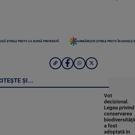
UGĂ ȘTIRILE PROTV CA SURSĂ PREFERATĂ
URMĂREȘTE ȘTIRILE PROTV ÎN GOOGLE 
CITEȘTE ȘI...
Vot
decizional.
Legea privind
conservarea
biodiversităţii
a fost
adoptată în