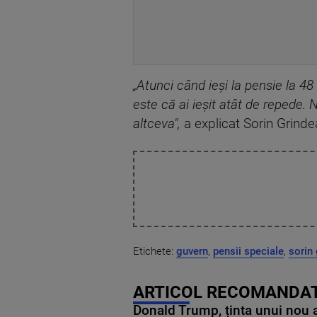
„Atunci când ieşi la pensie la 48
este că ai ieşit atât de repede. 
altceva",
a explicat Sorin Grind
Etichete:
guvern
,
pensii speciale
,
sorin
ARTICOL RECOMANDAT
Donald Trump, ținta unui nou as