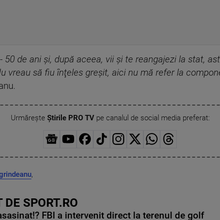
 - 50 de ani şi, după aceea, vii şi te reangajezi la stat, 
Nu vreau să fiu înţeles greşit, aici nu mă refer la compon
eanu.
Urmărește
Știrile PRO TV
pe canalul de social media preferat:
 grindeanu
,
 DE SPORT.RO
asinat!? FBI a intervenit direct la terenul de golf