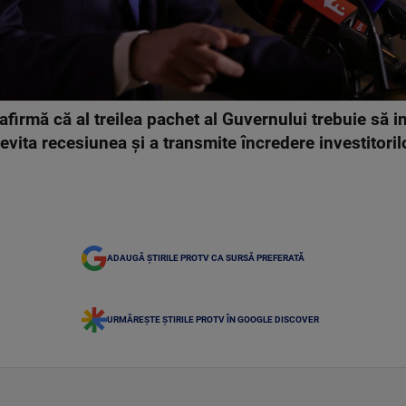
afirmă că al treilea pachet al Guvernului trebuie să 
evita recesiunea și a transmite încredere investitorilo
ADAUGĂ ȘTIRILE PROTV CA SURSĂ PREFERATĂ
URMĂREȘTE ȘTIRILE PROTV ÎN GOOGLE DISCOVER