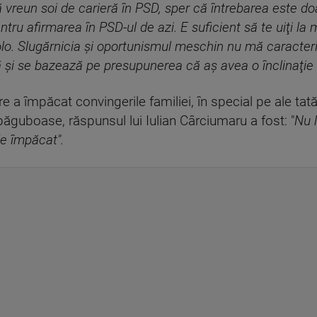
vreun soi de carieră în PSD, sper că întrebarea este do
pentru afirmarea în PSD-ul de azi. E suficient să te uiţi 
colo. Slugărnicia şi oportunismul meschin nu mă caracter
ă şi se bazează pe presupunerea că aş avea o înclinaţie 
e a împăcat convingerile familiei, în special pe ale tată
 păguboase, răspunsul lui Iulian Cârciumaru a fost: "
Nu 
de împăcat".