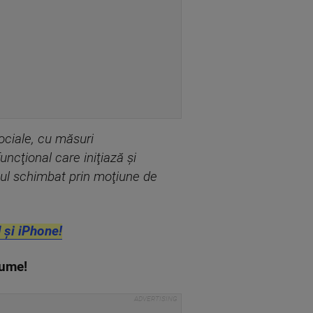
ociale, cu măsuri
ncţional care iniţiază şi
unul schimbat prin moţiune de
 și iPhone!
 lume!