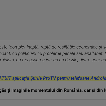
este "
complet ineptă, ruptă de realităţile economice şi s
pact, cu politicieni cu probleme penale sau analfabeţi fu
iniştri, cu trei guverne într-un an de zile, dintre care 
ATUIT aplicația Știrile ProTV pentru telefoane Android
ăsiți imaginile momentului din România, dar și din