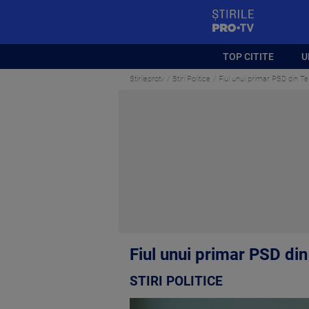
StirilePROTV
TOP CITITE
U
Stirileprotv
Stiri Politice
Fiul unui primar PSD din Tele
Fiul unui primar PSD din 
STIRI POLITICE