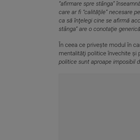
“afirmare spre stânga” înseamnă 
care ar fi “calităţile” necesare 
ca să înţelegi cine se afirmă a
stânga” are o conotaţie generic
În ceea ce priveşte modul în car
mentalităţi politice învechite şi
politice sunt aproape imposibil 