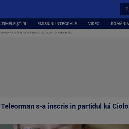
P
LTIMELE ȘTIRI
EMISIUNI INTEGRALE
VIDEO
ROMÂNIA,
orman s-a înscris în partidul lui Cioloş. Reacția tatălui
Teleorman s-a înscris în partidul lui Ciolo