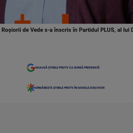
 Roşiorii de Vede s-a înscris în Partidul PLUS, al lui
ADAUGĂ ȘTIRILE PROTV CA SURSĂ PREFERATĂ
URMĂREȘTE ȘTIRILE PROTV ÎN GOOGLE DISCOVER