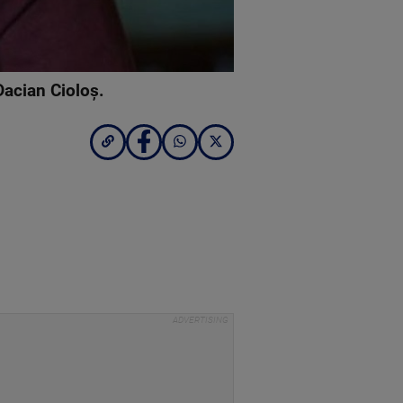
 Dacian Cioloş.