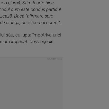
ar o glumă. Ştim foarte bine
la modul cum este condus partidul
izează. Dacă “afirmare spre
de stânga, nu e tocmai corect".
lui său, cu lupta împotriva unei
le-am împăcat. Convingerile