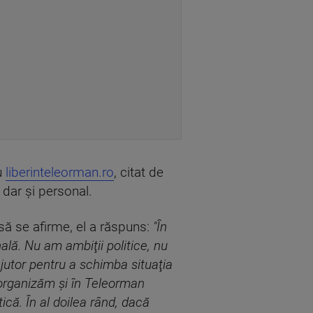
ru
liberinteleorman.ro
, citat de
 dar şi personal.
 să se afirme, el a răspuns:
"În
ală. Nu am ambiţii politice, nu
ajutor pentru a schimba situaţia
 organizăm şi în Teleorman
tică. În al doilea rând, dacă