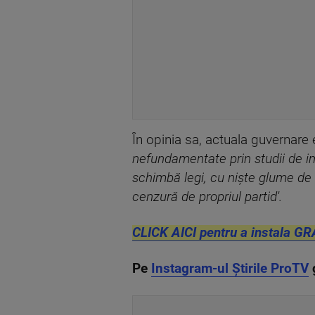
În opinia sa, actuala guvernare 
nefundamentate prin studii de im
schimbă legi, cu nişte glume de m
cenzură de propriul partid'.
CLICK AICI pentru a instala GR
Pe
Instagram-ul Știrile ProTV
g