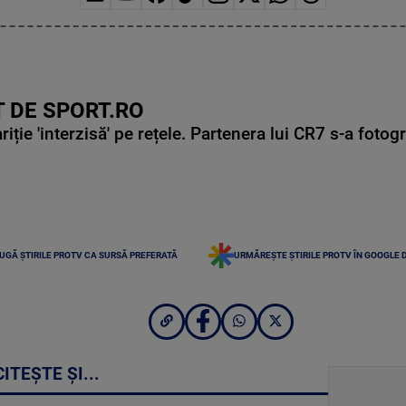
 DE SPORT.RO
ie 'interzisă' pe rețele. Partenera lui CR7 s-a fotog
UGĂ ȘTIRILE PROTV CA SURSĂ PREFERATĂ
URMĂREȘTE ȘTIRILE PROTV ÎN GOOGLE 
CITEȘTE ȘI...