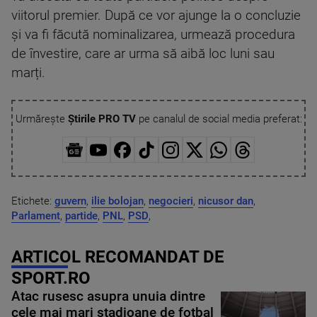
viitorul premier. După ce vor ajunge la o concluzie
și va fi făcută nominalizarea, urmează procedura
de învestire, care ar urma să aibă loc luni sau
marți.
Urmărește
Știrile PRO TV
pe canalul de social media preferat:
Etichete:
guvern
,
ilie bolojan
,
negocieri
,
nicusor dan
,
Parlament
,
partide
,
PNL
,
PSD
,
ARTICOL RECOMANDAT DE
SPORT.RO
Atac rusesc asupra unuia dintre
cele mai mari stadioane de fotbal