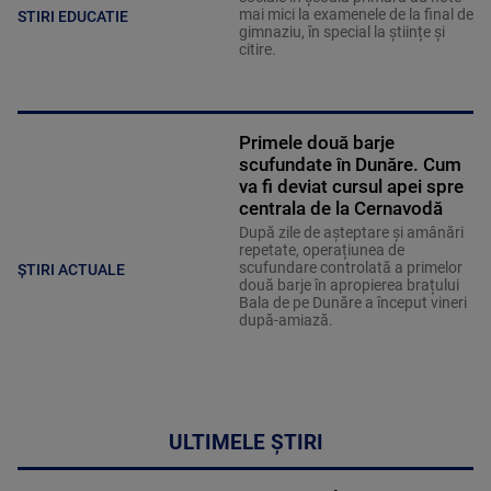
mai mici la examenele de la final de
STIRI EDUCATIE
gimnaziu, în special la științe și
citire.
Primele două barje
scufundate în Dunăre. Cum
va fi deviat cursul apei spre
centrala de la Cernavodă
După zile de așteptare și amânări
repetate, operațiunea de
scufundare controlată a primelor
ȘTIRI ACTUALE
două barje în apropierea brațului
Bala de pe Dunăre a început vineri
după-amiază.
ULTIMELE ȘTIRI