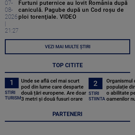
07-
Furtuni puternice au lovit România după
08-
caniculă. Pagube după un Cod roşu de
2026
ploi torenţiale. VIDEO
|
21:27
VEZI MAI MULTE ȘTIRI
TOP CITITE
Unde se află cel mai scurt
Organismul 
1
2
pod din lume care desparte
populație di
STIRI
două țări europene. Are doar
o abilitate p
STIRI
TURISM
3 metri și două fusuri orare
oamenilor nu
STIINTA
PARTENERI