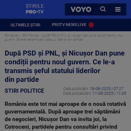
StirilePROTV
CAUTA
VOYO
TOATE 
PROTV NEWS LIVE
ULTIMELE ȘTIRI
Stirileprotv
Stiri Politice
După PSD și PNL, și Nicușor Dan pune condiții pentru noul
guvern. Ce le-a transmis șeful statului liderilor din partide
După PSD și PNL, și Nicușor Dan pune
condiții pentru noul guvern. Ce le-a
transmis șeful statului liderilor
din partide
Data publicării:
18-06-2025 | 07:27
STIRI POLITICE
Data actualizării:
11-08-2025 | 11:05
România este tot mai aproape de o nouă rotativă
guvernamentală. După aproape trei săptămâni
de negocieri, Nicușor Dan va invita joi, la
Cotroceni, partidele pentru consultări privind