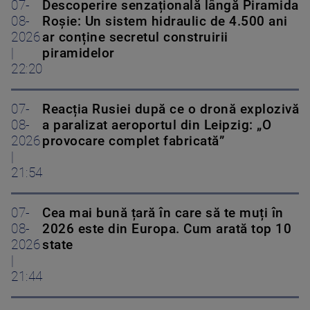
07-
Descoperire senzațională lângă Piramida
08-
Roșie: Un sistem hidraulic de 4.500 ani
2026
ar conține secretul construirii
|
piramidelor
22:20
07-
Reacția Rusiei după ce o dronă explozivă
08-
a paralizat aeroportul din Leipzig: „O
2026
provocare complet fabricată”
|
21:54
07-
Cea mai bună țară în care să te muți în
08-
2026 este din Europa. Cum arată top 10
2026
state
|
21:44