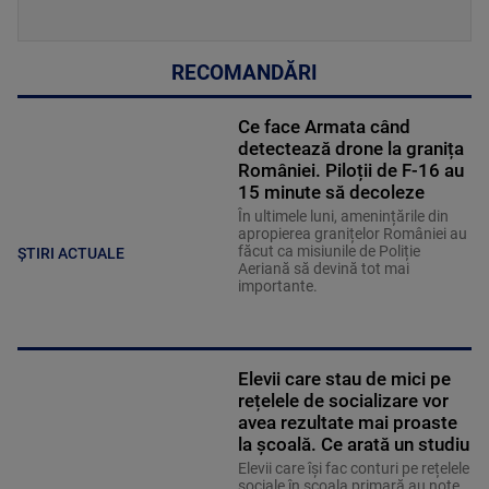
RECOMANDĂRI
Ce face Armata când
detectează drone la granița
României. Piloții de F-16 au
15 minute să decoleze
În ultimele luni, amenințările din
apropierea granițelor României au
făcut ca misiunile de Poliție
ȘTIRI ACTUALE
Aeriană să devină tot mai
importante.
Elevii care stau de mici pe
rețelele de socializare vor
avea rezultate mai proaste
la școală. Ce arată un studiu
Elevii care îşi fac conturi pe rețelele
sociale în școala primară au note