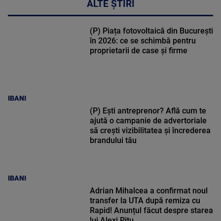
ALTE ȘTIRI
(P) Piața fotovoltaică din București
în 2026: ce se schimbă pentru
proprietarii de case și firme
IBANI
(P) Ești antreprenor? Află cum te
ajută o campanie de advertoriale
să crești vizibilitatea și încrederea
brandului tău
IBANI
Adrian Mihalcea a confirmat noul
transfer la UTA după remiza cu
Rapid! Anunțul făcut despre starea
lui Alexi Pitu