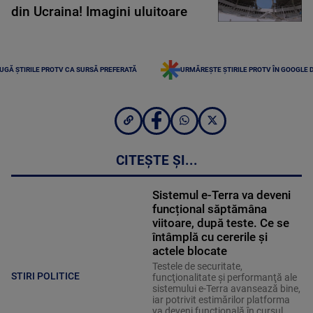
din Ucraina! Imagini uluitoare
UGĂ ȘTIRILE PROTV CA SURSĂ PREFERATĂ
URMĂREȘTE ȘTIRILE PROTV ÎN GOOGLE 
CITEȘTE ȘI...
Sistemul e-Terra va deveni
funcțional săptămâna
viitoare, după teste. Ce se
întâmplă cu cererile și
actele blocate
Testele de securitate,
STIRI POLITICE
funcţionalitate şi performanţă ale
sistemului e-Terra avansează bine,
iar potrivit estimărilor platforma
va deveni funcţională în cursul