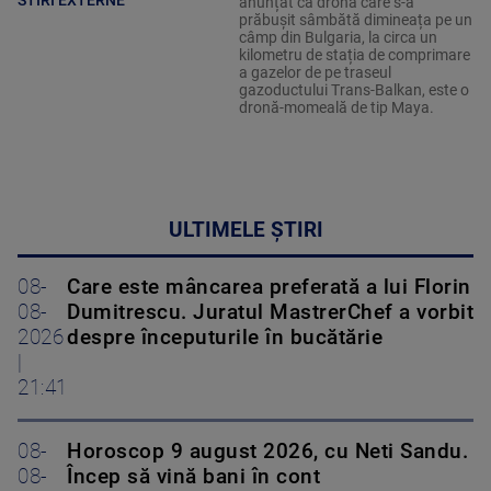
anunțat că drona care s-a
prăbușit sâmbătă dimineața pe un
câmp din Bulgaria, la circa un
kilometru de stația de comprimare
a gazelor de pe traseul
gazoductului Trans-Balkan, este o
dronă-momeală de tip Maya.
ULTIMELE ȘTIRI
08-
Care este mâncarea preferată a lui Florin
08-
Dumitrescu. Juratul MastrerChef a vorbit
2026
despre începuturile în bucătărie
|
21:41
08-
Horoscop 9 august 2026, cu Neti Sandu.
08-
Încep să vină bani în cont