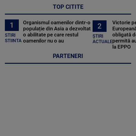
TOP CITITE
Organismul oamenilor dintr-o
Victorie p
1
2
populație din Asia a dezvoltat
Europeană
o abilitate pe care restul
obligată d
STIRI
ȘTIRI
oamenilor nu o au
permită au
STIINTA
ACTUALE
la EPPO
PARTENERI