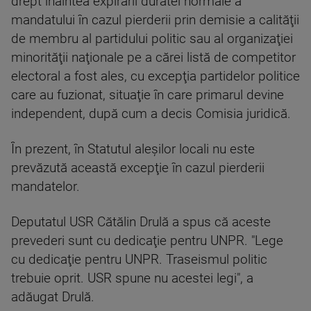
drept înaintea expirării duratei normale a
mandatului în cazul pierderii prin demisie a calităţii
de membru al partidului politic sau al organizaţiei
minorităţii naţionale pe a cărei listă de competitor
electoral a fost ales, cu excepţia partidelor politice
care au fuzionat, situaţie în care primarul devine
independent, după cum a decis Comisia juridică.
În prezent, în Statutul aleşilor locali nu este
prevăzută această excepţie în cazul pierderii
mandatelor.
Deputatul USR Cătălin Drulă a spus că aceste
prevederi sunt cu dedicaţie pentru UNPR. "Lege
cu dedicaţie pentru UNPR. Traseismul politic
trebuie oprit. USR spune nu acestei legi", a
adăugat Drulă.