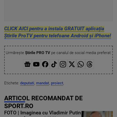
CLICK AICI pentru a instala GRATUIT aplicația
Știrile ProTV pentru telefoane Android și iPhone!
Urmărește
Știrile PRO TV
pe canalul de social media preferat:
Etichete:
deputati
,
mandat
,
proiect
,
ARTICOL RECOMANDAT DE
SPORT.RO
FOTO | Imaginea cu Vladimir Putin