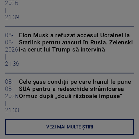
2026
|
21:39
08-
Elon Musk a refuzat accesul Ucrainei la
08-
Starlink pentru atacuri în Rusia. Zelenski
2026
i-a cerut lui Trump să intervină
|
21:36
08-
Cele șase condiții pe care Iranul le pune
08-
SUA pentru a redeschide strâmtoarea
2026
Ormuz după „două războaie impuse”
|
21:33
VEZI MAI MULTE ȘTIRI