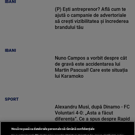
IBANI
(P) Ești antreprenor? Află cum te
ajută o campanie de advertoriale
să crești vizibilitatea și încrederea
brandului tău
IBANI
Nuno Campos a vorbit despre cât
de gravă este accidentarea lui
Martin Pascual! Care este situația
lui Karamoko
SPORT
Alexandru Musi, după Dinamo - FC
Voluntari 4-0: „Asta a făcut
diferența”. Ce a spus despre Rapid
Nouă ne pasă ca datele tale personale să rămână confidențiale