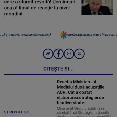
care a stârnit revoltă! Ucrainenii
acuză lipsă de reacție la nivel
mondial
UGĂ ȘTIRILE PROTV CA SURSĂ PREFERATĂ
URMĂREȘTE ȘTIRILE PROTV ÎN GOOGLE 
CITEȘTE ȘI...
Reacția Ministerului
Mediului după acuzațiile
AUR. Cât a costat
elaborarea strategiei de
biodiversitate
Ministerul Mediului subliniază,
STIRI POLITICE
sâmbătă, că Strategia naţională
pentru conservarea biodiversităţii