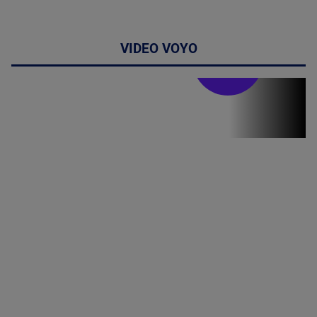
VIDEO VOYO
Stirile PRO TV
Stirile PRO
TV # 19.00 -
8 August
2026
MAI