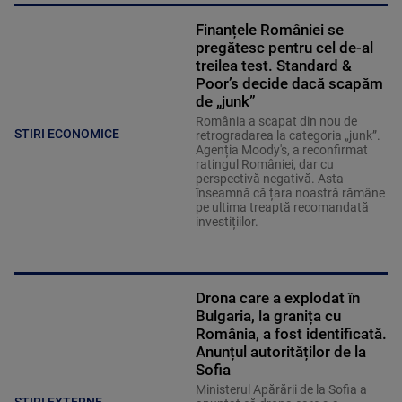
Finanțele României se
pregătesc pentru cel de-al
treilea test. Standard &
Poor’s decide dacă scapăm
de „junk”
România a scapat din nou de
STIRI ECONOMICE
retrogradarea la categoria „junk”.
Agenția Moody's, a reconfirmat
ratingul României, dar cu
perspectivă negativă. Asta
înseamnă că țara noastră rămâne
pe ultima treaptă recomandată
investițiilor.
Drona care a explodat în
Bulgaria, la granița cu
România, a fost identificată.
Anunțul autorităților de la
Sofia
Ministerul Apărării de la Sofia a
STIRI EXTERNE