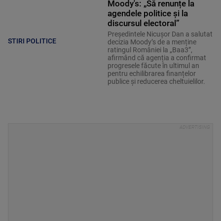
Moody's: „Să renunțe la
agendele politice şi la
discursul electoral”
Președintele Nicușor Dan a salutat
STIRI POLITICE
decizia Moody’s de a menține
ratingul României la „Baa3”,
afirmând că agenția a confirmat
progresele făcute în ultimul an
pentru echilibrarea finanțelor
publice și reducerea cheltuielilor.