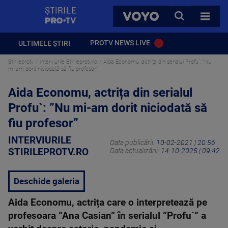
StirilePROTV
CAUTA
VOYO
TOATE 
PROTV NEWS LIVE
ULTIMELE ȘTIRI
Stirileprotv
Interviurile Stirileprotv.ro
Aida Economu, actrița din serialul Profu`: ”Nu
mi-am dorit niciodată să fiu profesor”
Aida Economu, actrița din serialul
Profu`: ”Nu mi-am dorit niciodată să
fiu profesor”
INTERVIURILE
Data publicării:
10-02-2021 | 20:56
STIRILEPROTV.RO
Data actualizării:
14-10-2025 | 09:42
Deschide galeria
Aida Economu, actrița care o interpretează pe
profesoara ”Ana Casian” în serialul ”Profu`” a