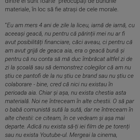
dintre ei sunt foarte preocupați de bunurile
materiale, în loc să fie atrași de cele morale.
”
Eu am mers 4 ani de zile la liceu, iarnă de iarnă, cu
aceeași geacă, nu pentru că părinții mei nu ar fi
avut posibilități financiare, căci aveau, ci pentru că
am avut grijă de geaca aia, era o geacă bună și
pentru că nu conta să mă duc îmbrăcat altfel zi de
zi la școală sau să demonstrez colegilor că am nu
știu ce pantofi de la nu știu ce brand sau nu știu ce
colaborare - bine, cred că nici nu existau în
perioada aia. Chiar și așa, nu exista chestia asta
materială. Noi ne întreceam în alte chestii. O să par
o babă comunistă sută la sută, dar ne întreceam în
alte chestii: ce citeam, în ce vedeam și așa mai
departe. Adică nu exista să-ți iei film de pe torenți
sau nu exista Youtube-ul. Mergeai la cinema,