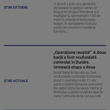
O dronă a pătruns sâmbătă
STIRI EXTERNE
dimineața în spațiul aerian al
Bulgariei dinspre România și a
explodat la aproximativ 100 de
metri în interiorul teritoriului
bulgar, în apropierea fostului
punct de trecere a frontierei
Kardam.
„Operațiune reușită!” A doua
barjă a fost scufundată
controlat în Dunăre.
Urmează etapa a doua
Două barje încărcate au fost
scufundate controlat în Dunăre,
după o operațiune de 11 ore,
ȘTIRI ACTUALE
pentru redirecționarea unei părți
din debit către Dunărea Veche și
limitarea scăderii nivelului apei în
zona Centralei de la Cernavodă.