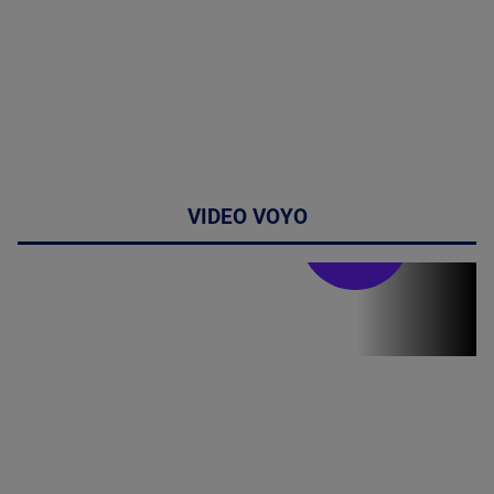
VIDEO VOYO
Stirile PRO TV
Stirile PRO
TV # 07.00 -