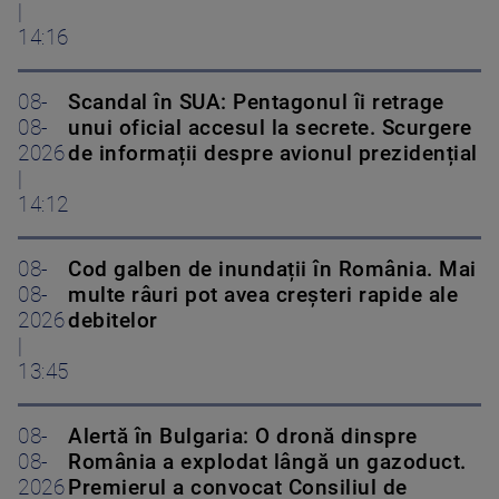
|
14:16
08-
Scandal în SUA: Pentagonul îi retrage
08-
unui oficial accesul la secrete. Scurgere
2026
de informații despre avionul prezidențial
|
14:12
08-
Cod galben de inundații în România. Mai
08-
multe râuri pot avea creșteri rapide ale
2026
debitelor
|
13:45
08-
Alertă în Bulgaria: O dronă dinspre
08-
România a explodat lângă un gazoduct.
2026
Premierul a convocat Consiliul de