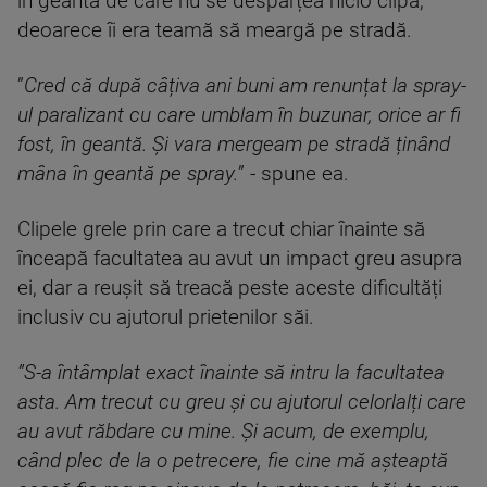
în geantă de care nu se despărțea nicio clipă,
deoarece îi era teamă să meargă pe stradă.
”
Cred că după câțiva ani buni am renunțat la spray-
ul paralizant cu care umblam în buzunar, orice ar fi
fost, în geantă. Și vara mergeam pe stradă ținând
mâna în geantă pe spray.
” - spune ea.
Clipele grele prin care a trecut chiar înainte să
înceapă facultatea au avut un impact greu asupra
ei, dar a reușit să treacă peste aceste dificultăți
inclusiv cu ajutorul prietenilor săi.
”S-a întâmplat exact înainte să intru la facultatea
asta. Am trecut cu greu și cu ajutorul celorlalți care
au avut răbdare cu mine. Și acum, de exemplu,
când plec de la o petrecere, fie cine mă așteaptă