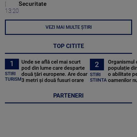
|
Securitate
13:20
VEZI MAI MULTE ȘTIRI
TOP CITITE
Unde se află cel mai scurt
Organismul 
1
2
pod din lume care desparte
populație di
STIRI
două țări europene. Are doar
o abilitate p
STIRI
TURISM
3 metri și două fusuri orare
oamenilor nu
STIINTA
PARTENERI