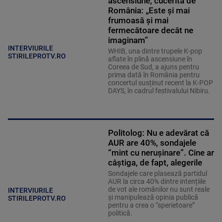
ascensiune, cucerită de
România: „Este și mai
frumoasă și mai
fermecătoare decât ne
imaginam”
INTERVIURILE
WHIB, una dintre trupele K-pop
STIRILEPROTV.RO
aflate în plină ascensiune în
Coreea de Sud, a ajuns pentru
prima dată în România pentru
concertul susținut recent la K-POP
DAYS, în cadrul festivalului Nibiru.
Politolog: Nu e adevărat că
AUR are 40%, sondajele
“mint cu nerușinare”. Cine ar
câștiga, de fapt, alegerile
Sondajele care plasează partidul
AUR la circa 40% dintre intențiile
de vot ale românilor nu sunt reale
INTERVIURILE
și manipulează opinia publică
STIRILEPROTV.RO
pentru a crea o “sperietoare”
politică.