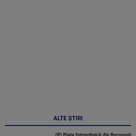
08 August
2026
MAI
MULTE
DETALII
02:32:45
ALTE ȘTIRI
(P) Piața fotovoltaică din București