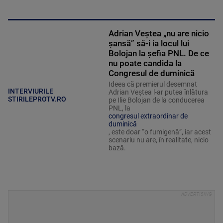
Adrian Veștea „nu are nicio
șansă” să-i ia locul lui
Bolojan la șefia PNL. De ce
nu poate candida la
Congresul de duminică
Ideea că premierul desemnat
INTERVIURILE
Adrian Veștea l-ar putea înlătura
STIRILEPROTV.RO
pe Ilie Bolojan de la conducerea
PNL, la
congresul extraordinar de
duminică
, este doar “o fumigenă”, iar acest
scenariu nu are, în realitate, nicio
bază.