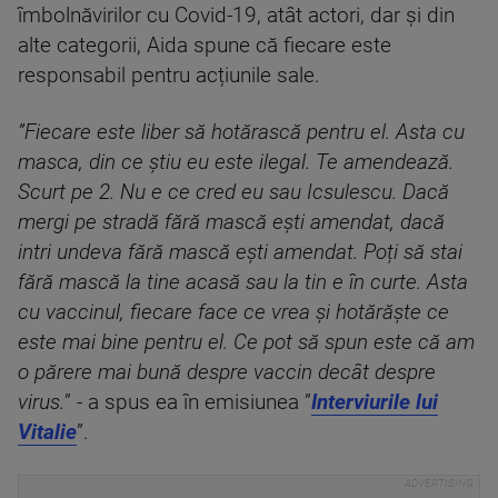
îmbolnăvirilor cu Covid-19, atât actori, dar și din
alte categorii, Aida spune că fiecare este
responsabil pentru acțiunile sale.
”Fiecare este liber să hotărască pentru el. Asta cu
masca, din ce știu eu este ilegal. Te amendează.
Scurt pe 2. Nu e ce cred eu sau Icsulescu. Dacă
mergi pe strad
ă fără mască ești amendat, dacă
intri undeva fără mască ești amendat. Poți să stai
fără mască la tine acasă sau la tin e în curte. Asta
cu vaccinul, fiecare face ce vrea și hotărăște ce
este mai bine pentru el. Ce pot să spun este că am
o părere mai bună despre vaccin decât despre
virus.
” - a spus ea în emisiunea ”
Interviurile lui
Vitalie
”.