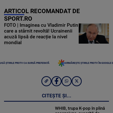
ARTICOL RECOMANDAT DE
SPORT.RO
FOTO | Imaginea cu Vladimir Putin
care a stârnit revoltă! Ucrainenii
acuză lipsă de reacție la nivel
mondial
UGĂ ȘTIRILE PROTV CA SURSĂ PREFERATĂ
URMĂREȘTE ȘTIRILE PROTV ÎN GOOGLE 
CITEȘTE ȘI...
WHIB, trupa K-pop în plină