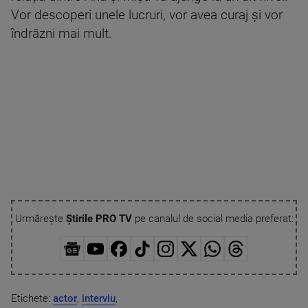
Vor descoperi unele lucruri, vor avea curaj și vor
îndrăzni mai mult.
Urmărește
Știrile PRO TV
pe canalul de social media preferat:
Etichete:
actor
,
interviu
,