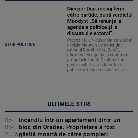
Nicușor Dan, mesaj ferm
către partide, după verdictul
Moody's: „Să renunțe la
agendele politice şi la
discursul electoral”
Președintele Nicușor Dan a salutat
STIRI POLITICE
decizia Moody’s de a menține
ratingul României la „Baa3”,
afirmând că agenția a confirmat
progresele făcute în ultimul an
pentru echilibrarea finanțelor
publice și reducerea cheltuielilor.
ULTIMELE ȘTIRI
08-
Incendiu într-un apartament dintr-un
08-
bloc din Oradea. Proprietara a fost
2026
găsită moartă de către pompieri