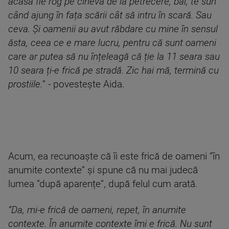
acasă fie rog pe cineva de la petrecere, băi, te sun
când ajung în fața scării cât să intru în scară. Sau
ceva. Și oamenii au avut răbdare cu mine în sensul
ăsta, ceea ce e mare lucru, pentru că sunt oameni
care ar putea să nu înțeleagă că ție la 11 seara sau
10 seara ți-e frică pe stradă. Zic hai mă, termină cu
prostiile.
” - povestește Aida.
Acum, ea recunoaște că îi este frică de oameni ”în
anumite contexte” și spune că nu mai judecă
lumea ”după aparențe”, după felul cum arată.
”Da, mi-e frică de oameni, repet, în anumite
contexte. În anumite contexte îmi e frică. Nu sunt